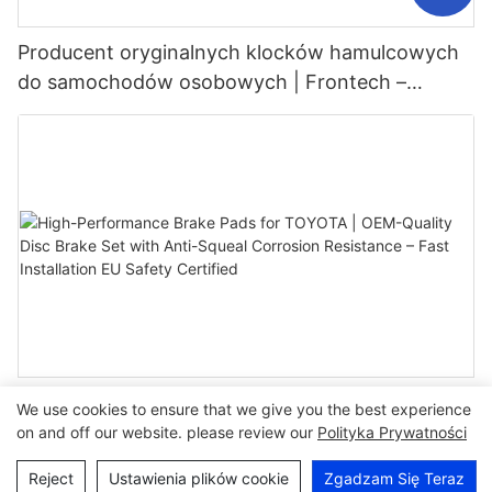
Producent oryginalnych klocków hamulcowych
do samochodów osobowych | Frontech –
hurtowo i hurtowo
High-Performance Brake Pads for TOYOTA |
We use cookies to ensure that we give you the best experience
OEM-Quality Disc Brake Set with Anti-Squeal
on and off our website. please review our
Polityka Prywatności
<000000> Corrosion Resistance – Fast
Reject
Ustawienia plików cookie
Zgadzam Się Teraz
Installation <000000> EU Safety Certified