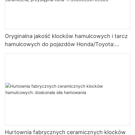
Oryginalna jakość klocków hamulcowych i tarcz
hamulcowych do pojazdów Honda/Toyota:
przód & tył, wersja ceramiczna, przystępna
cena-1735896358705383
Hurtownia fabrycznych ceramicznych klocków