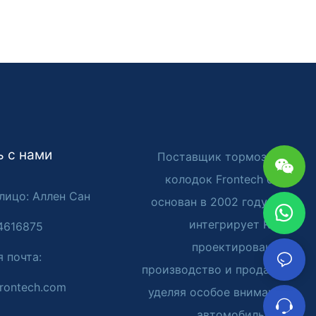
 с нами
Поставщик тормозных
колодок Frontech был
лицо: Аллен Сан
основан в 2002 году. Он
интегрирует R&D,
4616875
проектирование,
я почта:
производство и продажа,
rontech.com
уделяя особое внимание
автомобильным