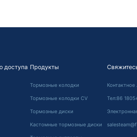
о доступа
Продукты
Свяжитесь
Тормозные колодки
Контактное 
Тормозные колодки CV
Тел:86 1805
Тормозные диски
Электронна
Кастомные тормозные диски
salesteam@f