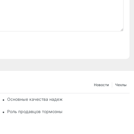
Новости
Чехлы
рмозных колодок
Основные качества надежного поставщика тормозных коло
мозных колодок
Роль продавцов тормозных колодок в техническом обслуж