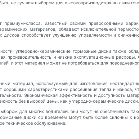
 быть не лучшим выбором для высокопроизводительных или гон
т премиум-класса, известный своими превосходными характ
керамических материалов, обладают исключительной термосто
ых дисков способствует улучшению управляемости и снижени
ности, углеродно-керамические тормозные диски также облад
кая производительность и низкие эксплуатационные расходы.
лей, и этот материал может не потребоваться для повседневно
ный материал, используемый для изготовления нестандартны
 хорошими характеристиками рассеивания тепла и износа, ч
ительности. Экономическая эффективность и доступность мат
ежность без высокой цены, как углеродно-керамические диски.
бором для многих водителей, они могут не обеспечивать так
тормозные диски со временем могут быть более склонны к ко
ное техническое обслуживание.