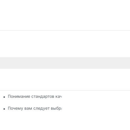
Понимание стандартов качества среди производителей то
ашего бизнеса
к
Почему вам следует выбрать авторизованного дилера тор