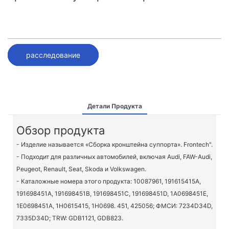
расследование
Детали Продукта
Обзор продукта
- Изделие называется «Сборка кронштейна суппорта». Frontech".
- Подходит для различных автомобилей, включая Audi, FAW-Audi,
Peugeot, Renault, Seat, Skoda и Volkswagen.
- Каталожные номера этого продукта: 10087961, 191615415A,
191698451A, 191698451B, 191698451C, 191698451D, 1A0698451E,
1E0698451A, 1H0615415, 1H0698. 451, 425056; ФМСИ: 7234D34D,
7335D34D; TRW: GDB1121, GDB823.