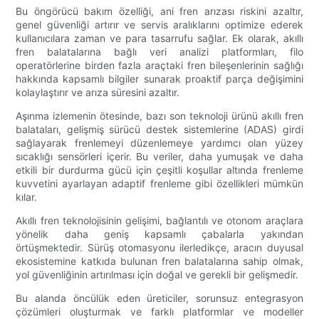
Bu öngörücü bakım özelliği, ani fren arızası riskini azaltır,
genel güvenliği artırır ve servis aralıklarını optimize ederek
kullanıcılara zaman ve para tasarrufu sağlar. Ek olarak, akıllı
fren balatalarına bağlı veri analizi platformları, filo
operatörlerine birden fazla araçtaki fren bileşenlerinin sağlığı
hakkında kapsamlı bilgiler sunarak proaktif parça değişimini
kolaylaştırır ve arıza süresini azaltır.
Aşınma izlemenin ötesinde, bazı son teknoloji ürünü akıllı fren
balataları, gelişmiş sürücü destek sistemlerine (ADAS) girdi
sağlayarak frenlemeyi düzenlemeye yardımcı olan yüzey
sıcaklığı sensörleri içerir. Bu veriler, daha yumuşak ve daha
etkili bir durdurma gücü için çeşitli koşullar altında frenleme
kuvvetini ayarlayan adaptif frenleme gibi özellikleri mümkün
kılar.
Akıllı fren teknolojisinin gelişimi, bağlantılı ve otonom araçlara
yönelik daha geniş kapsamlı çabalarla yakından
örtüşmektedir. Sürüş otomasyonu ilerledikçe, aracın duyusal
ekosistemine katkıda bulunan fren balatalarına sahip olmak,
yol güvenliğinin artırılması için doğal ve gerekli bir gelişmedir.
Bu alanda öncülük eden üreticiler, sorunsuz entegrasyon
çözümleri oluşturmak ve farklı platformlar ve modeller