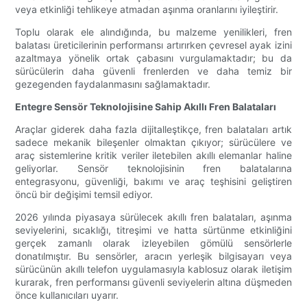
veya etkinliği tehlikeye atmadan aşınma oranlarını iyileştirir.
Toplu olarak ele alındığında, bu malzeme yenilikleri, fren
balatası üreticilerinin performansı artırırken çevresel ayak izini
azaltmaya yönelik ortak çabasını vurgulamaktadır; bu da
sürücülerin daha güvenli frenlerden ve daha temiz bir
gezegenden faydalanmasını sağlamaktadır.
Entegre Sensör Teknolojisine Sahip Akıllı Fren Balataları
Araçlar giderek daha fazla dijitalleştikçe, fren balataları artık
sadece mekanik bileşenler olmaktan çıkıyor; sürücülere ve
araç sistemlerine kritik veriler iletebilen akıllı elemanlar haline
geliyorlar. Sensör teknolojisinin fren balatalarına
entegrasyonu, güvenliği, bakımı ve araç teşhisini geliştiren
öncü bir değişimi temsil ediyor.
2026 yılında piyasaya sürülecek akıllı fren balataları, aşınma
seviyelerini, sıcaklığı, titreşimi ve hatta sürtünme etkinliğini
gerçek zamanlı olarak izleyebilen gömülü sensörlerle
donatılmıştır. Bu sensörler, aracın yerleşik bilgisayarı veya
sürücünün akıllı telefon uygulamasıyla kablosuz olarak iletişim
kurarak, fren performansı güvenli seviyelerin altına düşmeden
önce kullanıcıları uyarır.