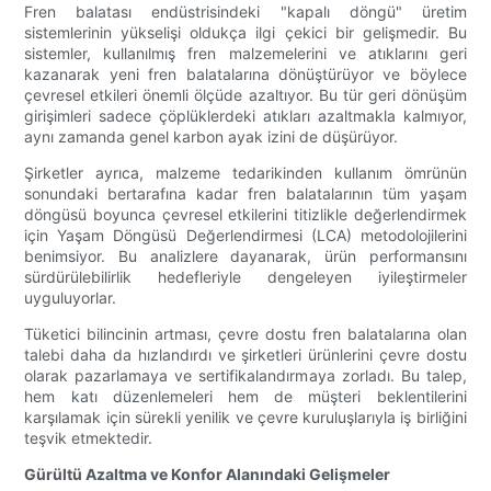
Fren balatası endüstrisindeki "kapalı döngü" üretim
sistemlerinin yükselişi oldukça ilgi çekici bir gelişmedir. Bu
sistemler, kullanılmış fren malzemelerini ve atıklarını geri
kazanarak yeni fren balatalarına dönüştürüyor ve böylece
çevresel etkileri önemli ölçüde azaltıyor. Bu tür geri dönüşüm
girişimleri sadece çöplüklerdeki atıkları azaltmakla kalmıyor,
aynı zamanda genel karbon ayak izini de düşürüyor.
Şirketler ayrıca, malzeme tedarikinden kullanım ömrünün
sonundaki bertarafına kadar fren balatalarının tüm yaşam
döngüsü boyunca çevresel etkilerini titizlikle değerlendirmek
için Yaşam Döngüsü Değerlendirmesi (LCA) metodolojilerini
benimsiyor. Bu analizlere dayanarak, ürün performansını
sürdürülebilirlik hedefleriyle dengeleyen iyileştirmeler
uyguluyorlar.
Tüketici bilincinin artması, çevre dostu fren balatalarına olan
talebi daha da hızlandırdı ve şirketleri ürünlerini çevre dostu
olarak pazarlamaya ve sertifikalandırmaya zorladı. Bu talep,
hem katı düzenlemeleri hem de müşteri beklentilerini
karşılamak için sürekli yenilik ve çevre kuruluşlarıyla iş birliğini
teşvik etmektedir.
Gürültü Azaltma ve Konfor Alanındaki Gelişmeler