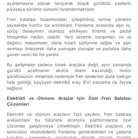
ayarlamasına olanak tanıyarak düşük gürültülü pedlerin
piyasaya sürülme süresini hızlandırmaktadır.
Fren balatası tasarımındaki iyileştirilmiş termal yönetim
sayesinde konfor da artırılmıştır. Frenleme sırasında aşırı ısı,
sürüş deneyimini olumsuz etkileyen titreme ve pedal
titreşimine neden olabilir. Yeni seramik karışımları ve ısı
dağıtıcı malzemeler, daha tutarlı sürtünme sağlar ve aşırı
ısınmayı önleyerek daha yumuşak duruşlar ve pedalda daha
güven verici bir his yaratır.
Bu gelişmeler sadece binek araçlara değil, aynı zamanda
gürültü azaltmanın ekstra önem kazandığı, motor
gürültüsünün olmaması nedeniyle fren seslerinin daha belirgin
hale geldiği, büyüyen elektrikli araç (EV) pazarına da fayda
sağlıyor.
Elektrikli ve Otonom Araçlar için Özel Fren Balatası
Çözümleri
Elektrikli ve otonom araçların hızlı yayılımı, fren balatası
endüstrisini bu fütüristik otomotiv platformlarına özel
çözümler geliştirmeye yöneltmiştir. Elektrikli araçların ve
sürücüsüz otomobillerin frenleme gereksinimleri ve çalışma
koşulları, geleneksel araçlardan önemli ölçüde farklılık