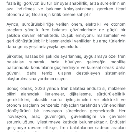
fazla ilgi görüyor. Bu tür bir uyarlanabilirlik, arıza sürelerinin en
aza indirilmesi ve bakımın kolaylaştırılması gereken ticari
otonom araç filoları için kritik öneme sahiptir.
Ayrıca, sürdürülebilirliğe verilen önem, elektrikli ve otonom
araçlara yönelik fren balatası çözümlerinde de güçlü bir
şekilde devam etmektedir. Düşük emisyonlu malzemeler ve
geri dönüştürülebilir bileşenlerdeki yenilikler, bu araç türlerinin
daha geniş yeşil anlayışıyla uyumludur.
Şirketler, hassas bir şekilde ayarlanmış, uygulamaya özel fren
balataları sunarak, hızla büyüyen geleceğin mobilite
pazarındaki konumlarını güçlendiriyor ve küresel olarak daha
güvenli, daha temiz ulaşımı destekleyen sistemlerin
oluşturulmasına yardımcı oluyor.
Sonuç olarak, 2026 yılında fren balatası endüstrisi, malzeme
bilimi alanındaki ilerlemeler, dijitalleşme, sürdürülebilirlik
gereklilikleri, akustik konfor iyileştirmeleri ve elektrikli ve
otonom araçların benzersiz ihtiyaçları tarafından yönlendirilen
dönüştürücü bir inovasyon sürecinden geçmektedir. Her
inovasyon, araç güvenliğini, güvenilirliğini ve çevresel
sorumluluğunu iyileştirmeye katkıda bulunmaktadır. Endüstri
gelişmeye devam ettikçe, fren balatalarının sadece araçları