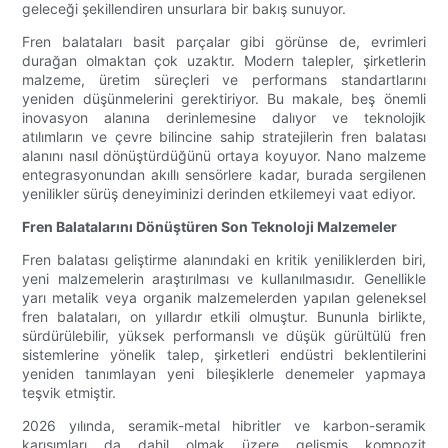
geleceği şekillendiren unsurlara bir bakış sunuyor.
Fren balataları basit parçalar gibi görünse de, evrimleri
durağan olmaktan çok uzaktır. Modern talepler, şirketlerin
malzeme, üretim süreçleri ve performans standartlarını
yeniden düşünmelerini gerektiriyor. Bu makale, beş önemli
inovasyon alanına derinlemesine dalıyor ve teknolojik
atılımların ve çevre bilincine sahip stratejilerin fren balatası
alanını nasıl dönüştürdüğünü ortaya koyuyor. Nano malzeme
entegrasyonundan akıllı sensörlere kadar, burada sergilenen
yenilikler sürüş deneyiminizi derinden etkilemeyi vaat ediyor.
Fren Balatalarını Dönüştüren Son Teknoloji Malzemeler
Fren balatası geliştirme alanındaki en kritik yeniliklerden biri,
yeni malzemelerin araştırılması ve kullanılmasıdır. Genellikle
yarı metalik veya organik malzemelerden yapılan geleneksel
fren balataları, on yıllardır etkili olmuştur. Bununla birlikte,
sürdürülebilir, yüksek performanslı ve düşük gürültülü fren
sistemlerine yönelik talep, şirketleri endüstri beklentilerini
yeniden tanımlayan yeni bileşiklerle denemeler yapmaya
teşvik etmiştir.
2026 yılında, seramik-metal hibritler ve karbon-seramik
karışımları da dahil olmak üzere gelişmiş kompozit