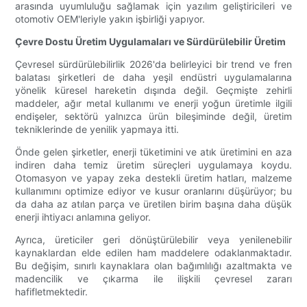
arasında uyumluluğu sağlamak için yazılım geliştiricileri ve
otomotiv OEM'leriyle yakın işbirliği yapıyor.
Çevre Dostu Üretim Uygulamaları ve Sürdürülebilir Üretim
Çevresel sürdürülebilirlik 2026'da belirleyici bir trend ve fren
balatası şirketleri de daha yeşil endüstri uygulamalarına
yönelik küresel hareketin dışında değil. Geçmişte zehirli
maddeler, ağır metal kullanımı ve enerji yoğun üretimle ilgili
endişeler, sektörü yalnızca ürün bileşiminde değil, üretim
tekniklerinde de yenilik yapmaya itti.
Önde gelen şirketler, enerji tüketimini ve atık üretimini en aza
indiren daha temiz üretim süreçleri uygulamaya koydu.
Otomasyon ve yapay zeka destekli üretim hatları, malzeme
kullanımını optimize ediyor ve kusur oranlarını düşürüyor; bu
da daha az atılan parça ve üretilen birim başına daha düşük
enerji ihtiyacı anlamına geliyor.
Ayrıca, üreticiler geri dönüştürülebilir veya yenilenebilir
kaynaklardan elde edilen ham maddelere odaklanmaktadır.
Bu değişim, sınırlı kaynaklara olan bağımlılığı azaltmakta ve
madencilik ve çıkarma ile ilişkili çevresel zararı
hafifletmektedir.