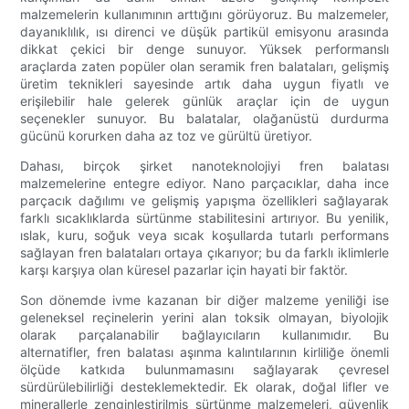
malzemelerin kullanımının arttığını görüyoruz. Bu malzemeler,
dayanıklılık, ısı direnci ve düşük partikül emisyonu arasında
dikkat çekici bir denge sunuyor. Yüksek performanslı
araçlarda zaten popüler olan seramik fren balataları, gelişmiş
üretim teknikleri sayesinde artık daha uygun fiyatlı ve
erişilebilir hale gelerek günlük araçlar için de uygun
seçenekler sunuyor. Bu balatalar, olağanüstü durdurma
gücünü korurken daha az toz ve gürültü üretiyor.
Dahası, birçok şirket nanoteknolojiyi fren balatası
malzemelerine entegre ediyor. Nano parçacıklar, daha ince
parçacık dağılımı ve gelişmiş yapışma özellikleri sağlayarak
farklı sıcaklıklarda sürtünme stabilitesini artırıyor. Bu yenilik,
ıslak, kuru, soğuk veya sıcak koşullarda tutarlı performans
sağlayan fren balataları ortaya çıkarıyor; bu da farklı iklimlerle
karşı karşıya olan küresel pazarlar için hayati bir faktör.
Son dönemde ivme kazanan bir diğer malzeme yeniliği ise
geleneksel reçinelerin yerini alan toksik olmayan, biyolojik
olarak parçalanabilir bağlayıcıların kullanımıdır. Bu
alternatifler, fren balatası aşınma kalıntılarının kirliliğe önemli
ölçüde katkıda bulunmamasını sağlayarak çevresel
sürdürülebilirliği desteklemektedir. Ek olarak, doğal lifler ve
minerallerle zenginleştirilmiş sürtünme malzemeleri, güvenlik