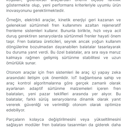
göstermekte olup, yeni performans kriterleriyle uyumlu ürün
inovasyonunu gerektirmektedir.
Örneğin, elektrikli araçlar, kinetik enerjiyi geri kazanan ve
geleneksel sürtünmeli fren kullanımını azaltan rejeneratif
frenleme sistemleri kullanır. Bununla birlikte, hızlı veya acil
duruş gerektiren senaryolarda sürtünmeli frenler hayati önem
taşır. Fren balatası üreticileri, seyrek ancak yoğun kullanım
döngülerine bozulmadan dayanabilen balatalar tasarlayarak
bu duruma yanıt verdi. Bu özel balatalar, ara sıra ısıya maruz
kalmaya rağmen gelişmiş sürtünme stabilitesi ve uzun
ömürlülük sunar.
Otonom araçlar için fren sistemleri ile araç içi yapay zeka
arasındaki iletişim çok önemlidir. IoT bağlantısına sahip ve
araç kontrol algoritmalarına göre gerçek zamanlı olarak
ayarlanan adaptif sürtünme malzemeleri içeren fren
balataları, yeni pazar teklifleri arasında yer alıyor. Bu
balatalar, farklı sürüş senaryolarına dinamik olarak yanıt
vererek güvenliği ve verimliliği otonom olarak optimize
edebiliyor.
Parçaların kolayca değiştirilmesini veya yükseltilmesini
sağlayan modüler fren balatası tasarımları da giderek daha