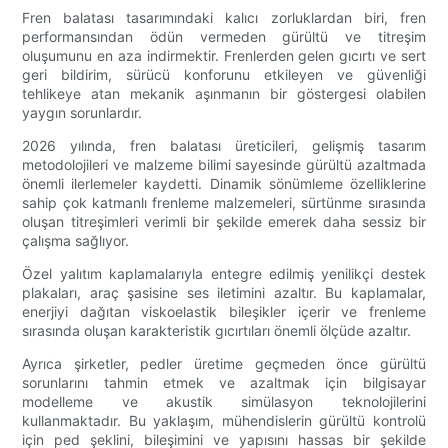
Fren balatası tasarımındaki kalıcı zorluklardan biri, fren
performansından ödün vermeden gürültü ve titreşim
oluşumunu en aza indirmektir. Frenlerden gelen gıcırtı ve sert
geri bildirim, sürücü konforunu etkileyen ve güvenliği
tehlikeye atan mekanik aşınmanın bir göstergesi olabilen
yaygın sorunlardır.
2026 yılında, fren balatası üreticileri, gelişmiş tasarım
metodolojileri ve malzeme bilimi sayesinde gürültü azaltmada
önemli ilerlemeler kaydetti. Dinamik sönümleme özelliklerine
sahip çok katmanlı frenleme malzemeleri, sürtünme sırasında
oluşan titreşimleri verimli bir şekilde emerek daha sessiz bir
çalışma sağlıyor.
Özel yalıtım kaplamalarıyla entegre edilmiş yenilikçi destek
plakaları, araç şasisine ses iletimini azaltır. Bu kaplamalar,
enerjiyi dağıtan viskoelastik bileşikler içerir ve frenleme
sırasında oluşan karakteristik gıcırtıları önemli ölçüde azaltır.
Ayrıca şirketler, pedler üretime geçmeden önce gürültü
sorunlarını tahmin etmek ve azaltmak için bilgisayar
modelleme ve akustik simülasyon teknolojilerini
kullanmaktadır. Bu yaklaşım, mühendislerin gürültü kontrolü
için ped şeklini, bileşimini ve yapısını hassas bir şekilde