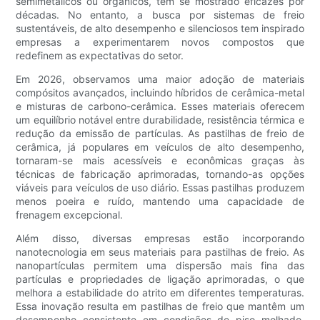
semimetálicos ou orgânicos, têm se mostrado eficazes por
décadas. No entanto, a busca por sistemas de freio
sustentáveis, de alto desempenho e silenciosos tem inspirado
empresas a experimentarem novos compostos que
redefinem as expectativas do setor.
Em 2026, observamos uma maior adoção de materiais
compósitos avançados, incluindo híbridos de cerâmica-metal
e misturas de carbono-cerâmica. Esses materiais oferecem
um equilíbrio notável entre durabilidade, resistência térmica e
redução da emissão de partículas. As pastilhas de freio de
cerâmica, já populares em veículos de alto desempenho,
tornaram-se mais acessíveis e econômicas graças às
técnicas de fabricação aprimoradas, tornando-as opções
viáveis ​​para veículos de uso diário. Essas pastilhas produzem
menos poeira e ruído, mantendo uma capacidade de
frenagem excepcional.
Além disso, diversas empresas estão incorporando
nanotecnologia em seus materiais para pastilhas de freio. As
nanopartículas permitem uma dispersão mais fina das
partículas e propriedades de ligação aprimoradas, o que
melhora a estabilidade do atrito em diferentes temperaturas.
Essa inovação resulta em pastilhas de freio que mantêm um
desempenho consistente em condições de piso molhado,