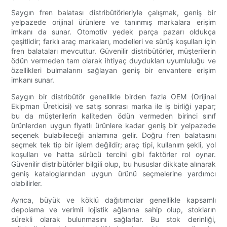
Saygın fren balatası distribütörleriyle çalışmak, geniş bir
yelpazede orijinal ürünlere ve tanınmış markalara erişim
imkanı da sunar. Otomotiv yedek parça pazarı oldukça
çeşitlidir; farklı araç markaları, modelleri ve sürüş koşulları için
fren balataları mevcuttur. Güvenilir distribütörler, müşterilerin
ödün vermeden tam olarak ihtiyaç duydukları uyumluluğu ve
özellikleri bulmalarını sağlayan geniş bir envantere erişim
imkanı sunar.
Saygın bir distribütör genellikle birden fazla OEM (Orijinal
Ekipman Üreticisi) ve satış sonrası marka ile iş birliği yapar;
bu da müşterilerin kaliteden ödün vermeden birinci sınıf
ürünlerden uygun fiyatlı ürünlere kadar geniş bir yelpazede
seçenek bulabileceği anlamına gelir. Doğru fren balatasını
seçmek tek tip bir işlem değildir; araç tipi, kullanım şekli, yol
koşulları ve hatta sürücü tercihi gibi faktörler rol oynar.
Güvenilir distribütörler bilgili olup, bu hususlar dikkate alınarak
geniş kataloglarından uygun ürünü seçmelerine yardımcı
olabilirler.
Ayrıca, büyük ve köklü dağıtımcılar genellikle kapsamlı
depolama ve verimli lojistik ağlarına sahip olup, stokların
sürekli olarak bulunmasını sağlarlar. Bu stok derinliği,