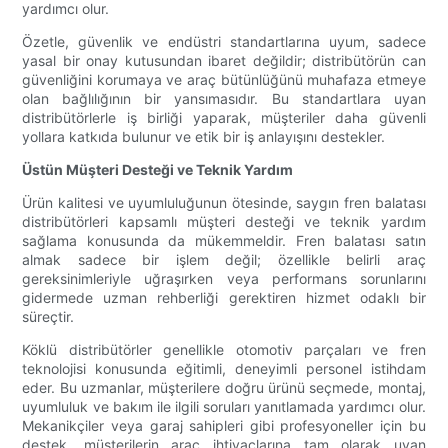
yardımcı olur.
Özetle, güvenlik ve endüstri standartlarına uyum, sadece
yasal bir onay kutusundan ibaret değildir; distribütörün can
güvenliğini korumaya ve araç bütünlüğünü muhafaza etmeye
olan bağlılığının bir yansımasıdır. Bu standartlara uyan
distribütörlerle iş birliği yaparak, müşteriler daha güvenli
yollara katkıda bulunur ve etik bir iş anlayışını destekler.
Üstün Müşteri Desteği ve Teknik Yardım
Ürün kalitesi ve uyumluluğunun ötesinde, saygın fren balatası
distribütörleri kapsamlı müşteri desteği ve teknik yardım
sağlama konusunda da mükemmeldir. Fren balatası satın
almak sadece bir işlem değil; özellikle belirli araç
gereksinimleriyle uğraşırken veya performans sorunlarını
gidermede uzman rehberliği gerektiren hizmet odaklı bir
süreçtir.
Köklü distribütörler genellikle otomotiv parçaları ve fren
teknolojisi konusunda eğitimli, deneyimli personel istihdam
eder. Bu uzmanlar, müşterilere doğru ürünü seçmede, montaj,
uyumluluk ve bakım ile ilgili soruları yanıtlamada yardımcı olur.
Mekanikçiler veya garaj sahipleri gibi profesyoneller için bu
destek, müşterilerin araç ihtiyaçlarına tam olarak uyan