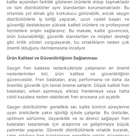
kalite açısından farklılık gösteren ürünlerle dolup taşmaktadır
ve tüm distribütörler aynı standartları korumamaktadır. Bu
ortamda yol almak göz korkutucu görünebilir, ancak saygın
distribütörlerle iş birliği yaparak, uzun vadeli başarı ve
güvenliği destekleyen yüksek kaliteli ürünlere ve profesyonel
hizmetlere erişim sağlarsınız. Bu makale, kalite güvencesi,
ürün bulunabilirliği, güvenlik standartları ve müşteri desteği
gibi kritik yönleri vurgulayarak, bu ortaklıkların neden çok
önemli olduğunu derinlemesine inceliyor.
Ürün Kalitesi ve Güvenilirliğinin Sağlanması
Saygın fren balatası tedarikçileriyle çalışmanın en önemli
nedenlerinden biri, ürün kalitesi ve güvenilirliğinin
güvencesidir. Fren balataları, araç performansı ve daha da
önemlisi güvenlik için temel öneme sahiptir. Düşük kaliteli fren
balataları, erken aşınmaya, etkisiz frenlemeye veya hatta
ciddi kazalara neden olabilecek fren arızasına yol açabilir.
Saygın distribütörler genellikle sıkı kalite kontrol süreçlerine
uyan üreticilerle yakın işbirliği içinde çalışırlar. Bu üreticiler,
optimum sürtünme, dayanıklılık ve ısı direnci sağlayan fren
balataları tasarlamak için araştırma ve geliştirmeye büyük
yatırımlar yaparlar. Güvenilir distribütörlerle ortaklık kurarak,
satın aldığınız fren balatalarının genellikle sektör düzenleyici