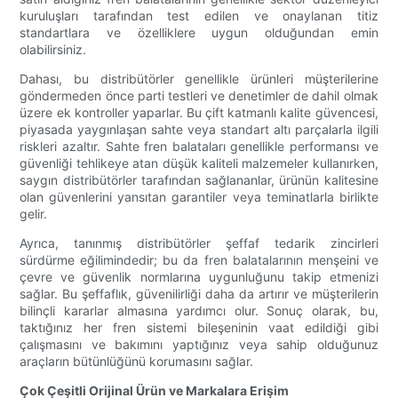
kuruluşları tarafından test edilen ve onaylanan titiz
standartlara ve özelliklere uygun olduğundan emin
olabilirsiniz.
Dahası, bu distribütörler genellikle ürünleri müşterilerine
göndermeden önce parti testleri ve denetimler de dahil olmak
üzere ek kontroller yaparlar. Bu çift katmanlı kalite güvencesi,
piyasada yaygınlaşan sahte veya standart altı parçalarla ilgili
riskleri azaltır. Sahte fren balataları genellikle performansı ve
güvenliği tehlikeye atan düşük kaliteli malzemeler kullanırken,
saygın distribütörler tarafından sağlananlar, ürünün kalitesine
olan güvenlerini yansıtan garantiler veya teminatlarla birlikte
gelir.
Ayrıca, tanınmış distribütörler şeffaf tedarik zincirleri
sürdürme eğilimindedir; bu da fren balatalarının menşeini ve
çevre ve güvenlik normlarına uygunluğunu takip etmenizi
sağlar. Bu şeffaflık, güvenilirliği daha da artırır ve müşterilerin
bilinçli kararlar almasına yardımcı olur. Sonuç olarak, bu,
taktığınız her fren sistemi bileşeninin vaat edildiği gibi
çalışmasını ve bakımını yaptığınız veya sahip olduğunuz
araçların bütünlüğünü korumasını sağlar.
Çok Çeşitli Orijinal Ürün ve Markalara Erişim