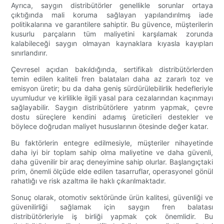
Ayrıca, saygın distribütörler genellikle sorunlar ortaya
çıktığında mali koruma sağlayan yapılandırılmış iade
politikalarına ve garantilere sahiptir. Bu güvence, müşterilerin
kusurlu parçaların tüm maliyetini karşılamak zorunda
kalabileceği saygın olmayan kaynaklara kıyasla kayıpları
sınırlandırır.
Çevresel açıdan bakıldığında, sertifikalı distribütörlerden
temin edilen kaliteli fren balataları daha az zararlı toz ve
emisyon üretir; bu da daha geniş sürdürülebilirlik hedefleriyle
uyumludur ve kirlilikle ilgili yasal para cezalarından kaçınmayı
sağlayabilir. Saygın distribütörlere yatırım yapmak, çevre
dostu süreçlere kendini adamış üreticileri destekler ve
böylece doğrudan maliyet hususlarının ötesinde değer katar.
Bu faktörlerin entegre edilmesiyle, müşteriler nihayetinde
daha iyi bir toplam sahip olma maliyetine ve daha güvenli,
daha güvenilir bir araç deneyimine sahip olurlar. Başlangıçtaki
prim, önemli ölçüde elde edilen tasarruflar, operasyonel gönül
rahatlığı ve risk azaltma ile haklı çıkarılmaktadır.
Sonuç olarak, otomotiv sektöründe ürün kalitesi, güvenliği ve
güvenilirliği sağlamak için saygın fren balatası
distribütörleriyle iş birliği yapmak çok önemlidir. Bu