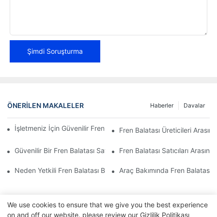
Şimdi Soruşturma
ÖNERILEN MAKALELER
Haberler
Davalar
İşletmeniz İçin Güvenilir Fren Balatası Distribütörleri Bulmak
Fren Balatası Üreticileri Arasın
Güvenilir Bir Fren Balatası Satıcısının En Önemli Özellikleri
Fren Balatası Satıcıları Arasında
Neden Yetkili Fren Balatası Bayisini Seçmelisiniz?
Araç Bakımında Fren Balatası Ba
We use cookies to ensure that we give you the best experience
on and off our website. please review our
Gizlilik Politikası