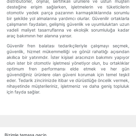
distribütörler, orijinal, sertifikalı ürünlere ve üstün müşteri
desteğine erişim sağlarken, işletmelerin ve tüketicilerin
otomotiv yedek parça pazarının karmaşıklıklarında sorumlu
bir şekilde yol almalarına yardımcı olurlar. Güvenilir ortaklarla
çalışmanın faydaları, gelişmiş güvenlik ve uyumluluktan uzun
vadeli maliyet tasarruflarına ve ekolojik sorumluluğa kadar
araç bakımının her alanına yansır.
Güvenilir fren balatası tedarikçileriyle çalışmayı seçmek,
güvenlik, hizmet mükemmelliği ve gönül rahatlığı açısından
akıllıca bir yatırımdır. İster kişisel aracınızın bakımını yapıyor
olun ister bir otomotiv işletmesi yönetiyor olun, bu ortaklıklar
optimum fren performansı elde etmek ve her gün
güvendiğiniz ürünlere olan güveni korumak için temel teşkil
eder. Tedarik zincirinizde itibar ve dürüstlüğe öncelik vermek,
nihayetinde müşterileriniz, işletmeniz ve daha geniş topluluk
için fayda sağlar.
Bizimle temasa geçin