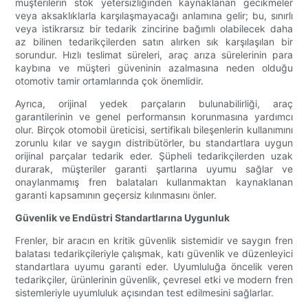
müşterilerin stok yetersizliğinden kaynaklanan gecikmeler
veya aksaklıklarla karşılaşmayacağı anlamına gelir; bu, sınırlı
veya istikrarsız bir tedarik zincirine bağımlı olabilecek daha
az bilinen tedarikçilerden satın alırken sık karşılaşılan bir
sorundur. Hızlı teslimat süreleri, araç arıza sürelerinin para
kaybına ve müşteri güveninin azalmasına neden olduğu
otomotiv tamir ortamlarında çok önemlidir.
Ayrıca, orijinal yedek parçaların bulunabilirliği, araç
garantilerinin ve genel performansın korunmasına yardımcı
olur. Birçok otomobil üreticisi, sertifikalı bileşenlerin kullanımını
zorunlu kılar ve saygın distribütörler, bu standartlara uygun
orijinal parçalar tedarik eder. Şüpheli tedarikçilerden uzak
durarak, müşteriler garanti şartlarına uyumu sağlar ve
onaylanmamış fren balataları kullanmaktan kaynaklanan
garanti kapsamının geçersiz kılınmasını önler.
Güvenlik ve Endüstri Standartlarına Uygunluk
Frenler, bir aracın en kritik güvenlik sistemidir ve saygın fren
balatası tedarikçileriyle çalışmak, katı güvenlik ve düzenleyici
standartlara uyumu garanti eder. Uyumluluğa öncelik veren
tedarikçiler, ürünlerinin güvenlik, çevresel etki ve modern fren
sistemleriyle uyumluluk açısından test edilmesini sağlarlar.