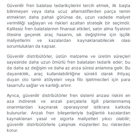
Güvenilir fren balatası tedarikçilerini tercih etmek, ilk başta
bilinmeyen veya daha ucuz alternatiflerden parça temin
etmekten daha pahalı görünse de, uzun vadede maliyet
verimliliği sağlayan ve riskleri azaltan stratejik bir seçimdir.
Kalitesiz fren balatalarının finansal etkileri, satın alma fiyatının
ötesine geçerek araç hasarını, sık değiştirme için işçilik
maliyetlerini ve kazalardan kaynaklanabilecek olası
sorumlulukları da kapsar.
Güvenilir distribütörler, üstün malzeme ve üretim süreçleri
sayesinde daha uzun ömürlü fren balataları tedarik eder; bu
da daha az değişim ve daha az arıza süresi anlamına gelir. Bu
dayanıklılık, araç kullanılabilirliğine sürekli olarak ihtiyaç
duyan oto tamir atölyeleri veya filo işletmecileri için para
tasarrufu sağlar ve karlılığı artırır.
Ayrıca, güvenilir distribütörler fren sistemi arızası riskini en
aza indirerek ve arızalı parçalarla ilgili planlanmamış
onarımlardan kaçınarak operasyonel istikrara katkıda
bulunurlar. Arızalı fren bileşenleriyle bağlantılı kazalardan
kaynaklanan yasal ve sigorta maliyetleri yıkıcı olabilir;
güvenilir distribütörlerle çalışmak müşterileri bu risklerden
korur.