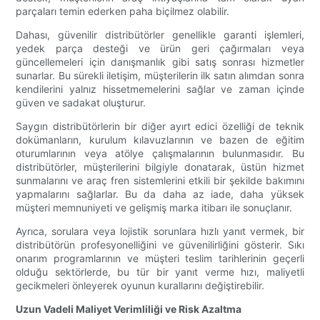
parçaları temin ederken paha biçilmez olabilir.
Dahası, güvenilir distribütörler genellikle garanti işlemleri,
yedek parça desteği ve ürün geri çağırmaları veya
güncellemeleri için danışmanlık gibi satış sonrası hizmetler
sunarlar. Bu sürekli iletişim, müşterilerin ilk satın alımdan sonra
kendilerini yalnız hissetmemelerini sağlar ve zaman içinde
güven ve sadakat oluşturur.
Saygın distribütörlerin bir diğer ayırt edici özelliği de teknik
dokümanların, kurulum kılavuzlarının ve bazen de eğitim
oturumlarının veya atölye çalışmalarının bulunmasıdır. Bu
distribütörler, müşterilerini bilgiyle donatarak, üstün hizmet
sunmalarını ve araç fren sistemlerini etkili bir şekilde bakımını
yapmalarını sağlarlar. Bu da daha az iade, daha yüksek
müşteri memnuniyeti ve gelişmiş marka itibarı ile sonuçlanır.
Ayrıca, sorulara veya lojistik sorunlara hızlı yanıt vermek, bir
distribütörün profesyonelliğini ve güvenilirliğini gösterir. Sıkı
onarım programlarının ve müşteri teslim tarihlerinin geçerli
olduğu sektörlerde, bu tür bir yanıt verme hızı, maliyetli
gecikmeleri önleyerek oyunun kurallarını değiştirebilir.
Uzun Vadeli Maliyet Verimliliği ve Risk Azaltma