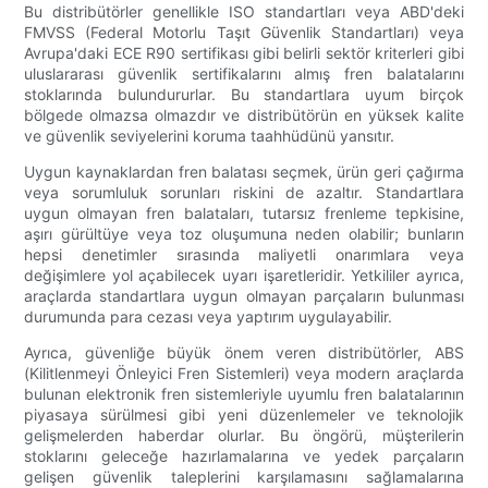
Bu distribütörler genellikle ISO standartları veya ABD'deki
FMVSS (Federal Motorlu Taşıt Güvenlik Standartları) veya
Avrupa'daki ECE R90 sertifikası gibi belirli sektör kriterleri gibi
uluslararası güvenlik sertifikalarını almış fren balatalarını
stoklarında bulundururlar. Bu standartlara uyum birçok
bölgede olmazsa olmazdır ve distribütörün en yüksek kalite
ve güvenlik seviyelerini koruma taahhüdünü yansıtır.
Uygun kaynaklardan fren balatası seçmek, ürün geri çağırma
veya sorumluluk sorunları riskini de azaltır. Standartlara
uygun olmayan fren balataları, tutarsız frenleme tepkisine,
aşırı gürültüye veya toz oluşumuna neden olabilir; bunların
hepsi denetimler sırasında maliyetli onarımlara veya
değişimlere yol açabilecek uyarı işaretleridir. Yetkililer ayrıca,
araçlarda standartlara uygun olmayan parçaların bulunması
durumunda para cezası veya yaptırım uygulayabilir.
Ayrıca, güvenliğe büyük önem veren distribütörler, ABS
(Kilitlenmeyi Önleyici Fren Sistemleri) veya modern araçlarda
bulunan elektronik fren sistemleriyle uyumlu fren balatalarının
piyasaya sürülmesi gibi yeni düzenlemeler ve teknolojik
gelişmelerden haberdar olurlar. Bu öngörü, müşterilerin
stoklarını geleceğe hazırlamalarına ve yedek parçaların
gelişen güvenlik taleplerini karşılamasını sağlamalarına