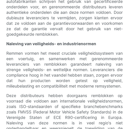
autofabrikanten schrijven het gebruik van gecertificeerde
onderdelen voor, en gerenommeerde distributeurs leveren
authentieke onderdelen die aan deze normen voldoen. Door
dubieuze leveranciers te vermijden, zorgen klanten ervoor
dat ze voldoen aan de garantievoorwaarden en voorkomen
ze dat de garantie vervalt door het gebruik van niet-
goedgekeurde remblokken.
Naleving van veiligheids- en industrienormen
Remmen vormen het meest cruciale veiligheidssysteem van
een voertuig, en samenwerken met gerenommeerde
leveranciers van remblokken garandeert naleving van
strenge veiligheids- en wettelijke normen. Leveranciers die
compliance hoog in het vaandel hebben staan, zorgen ervoor
dat hun producten worden getest op veiligheid,
milieubelasting en compatibiliteit met moderne remsystemen.
Deze distributeurs hebben doorgaans remblokken op
voorraad die voldoen aan internationale veiligheidsnormen,
zoals ISO-standaarden of specifieke branchebenchmarks
zoals FMVSS (Federal Motor Vehicle Safety Standards) in de
Verenigde Staten of ECE R90-certificering in Europa.
Naleving van deze normen is in veel regio's niet
onderhandelbaar en weerspiegelt de toewijding van de