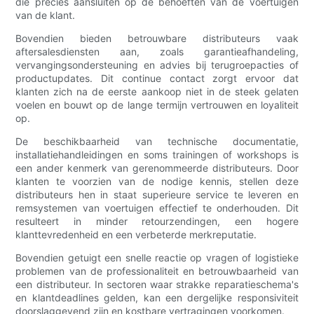
die precies aansluiten op de behoeften van de voertuigen
van de klant.
Bovendien bieden betrouwbare distributeurs vaak
aftersalesdiensten aan, zoals garantieafhandeling,
vervangingsondersteuning en advies bij terugroepacties of
productupdates. Dit continue contact zorgt ervoor dat
klanten zich na de eerste aankoop niet in de steek gelaten
voelen en bouwt op de lange termijn vertrouwen en loyaliteit
op.
De beschikbaarheid van technische documentatie,
installatiehandleidingen en soms trainingen of workshops is
een ander kenmerk van gerenommeerde distributeurs. Door
klanten te voorzien van de nodige kennis, stellen deze
distributeurs hen in staat superieure service te leveren en
remsystemen van voertuigen effectief te onderhouden. Dit
resulteert in minder retourzendingen, een hogere
klanttevredenheid en een verbeterde merkreputatie.
Bovendien getuigt een snelle reactie op vragen of logistieke
problemen van de professionaliteit en betrouwbaarheid van
een distributeur. In sectoren waar strakke reparatieschema's
en klantdeadlines gelden, kan een dergelijke responsiviteit
doorslaggevend zijn en kostbare vertragingen voorkomen.