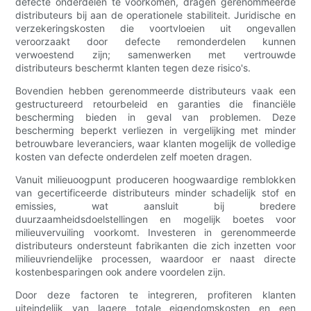
defecte onderdelen te voorkomen, dragen gerenommeerde
distributeurs bij aan de operationele stabiliteit. Juridische en
verzekeringskosten die voortvloeien uit ongevallen
veroorzaakt door defecte remonderdelen kunnen
verwoestend zijn; samenwerken met vertrouwde
distributeurs beschermt klanten tegen deze risico's.
Bovendien hebben gerenommeerde distributeurs vaak een
gestructureerd retourbeleid en garanties die financiële
bescherming bieden in geval van problemen. Deze
bescherming beperkt verliezen in vergelijking met minder
betrouwbare leveranciers, waar klanten mogelijk de volledige
kosten van defecte onderdelen zelf moeten dragen.
Vanuit milieuoogpunt produceren hoogwaardige remblokken
van gecertificeerde distributeurs minder schadelijk stof en
emissies, wat aansluit bij bredere
duurzaamheidsdoelstellingen en mogelijk boetes voor
milieuvervuiling voorkomt. Investeren in gerenommeerde
distributeurs ondersteunt fabrikanten die zich inzetten voor
milieuvriendelijke processen, waardoor er naast directe
kostenbesparingen ook andere voordelen zijn.
Door deze factoren te integreren, profiteren klanten
uiteindelijk van lagere totale eigendomskosten en een