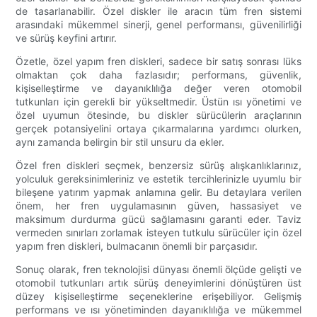
de tasarlanabilir. Özel diskler ile aracın tüm fren sistemi
arasındaki mükemmel sinerji, genel performansı, güvenilirliği
ve sürüş keyfini artırır.
Özetle, özel yapım fren diskleri, sadece bir satış sonrası lüks
olmaktan çok daha fazlasıdır; performans, güvenlik,
kişiselleştirme ve dayanıklılığa değer veren otomobil
tutkunları için gerekli bir yükseltmedir. Üstün ısı yönetimi ve
özel uyumun ötesinde, bu diskler sürücülerin araçlarının
gerçek potansiyelini ortaya çıkarmalarına yardımcı olurken,
aynı zamanda belirgin bir stil unsuru da ekler.
Özel fren diskleri seçmek, benzersiz sürüş alışkanlıklarınız,
yolculuk gereksinimleriniz ve estetik tercihlerinizle uyumlu bir
bileşene yatırım yapmak anlamına gelir. Bu detaylara verilen
önem, her fren uygulamasının güven, hassasiyet ve
maksimum durdurma gücü sağlamasını garanti eder. Taviz
vermeden sınırları zorlamak isteyen tutkulu sürücüler için özel
yapım fren diskleri, bulmacanın önemli bir parçasıdır.
Sonuç olarak, fren teknolojisi dünyası önemli ölçüde gelişti ve
otomobil tutkunları artık sürüş deneyimlerini dönüştüren üst
düzey kişiselleştirme seçeneklerine erişebiliyor. Gelişmiş
performans ve ısı yönetiminden dayanıklılığa ve mükemmel