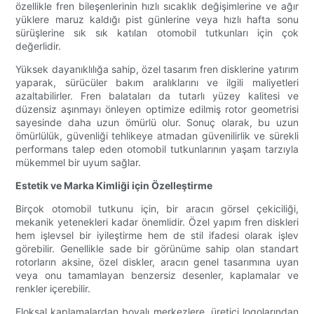
özellikle fren bileşenlerinin hızlı sıcaklık değişimlerine ve ağır
yüklere maruz kaldığı pist günlerine veya hızlı hafta sonu
sürüşlerine sık sık katılan otomobil tutkunları için çok
değerlidir.
Yüksek dayanıklılığa sahip, özel tasarım fren disklerine yatırım
yaparak, sürücüler bakım aralıklarını ve ilgili maliyetleri
azaltabilirler. Fren balataları da tutarlı yüzey kalitesi ve
düzensiz aşınmayı önleyen optimize edilmiş rotor geometrisi
sayesinde daha uzun ömürlü olur. Sonuç olarak, bu uzun
ömürlülük, güvenliği tehlikeye atmadan güvenilirlik ve sürekli
performans talep eden otomobil tutkunlarının yaşam tarzıyla
mükemmel bir uyum sağlar.
Estetik ve Marka Kimliği için Özelleştirme
Birçok otomobil tutkunu için, bir aracın görsel çekiciliği,
mekanik yetenekleri kadar önemlidir. Özel yapım fren diskleri
hem işlevsel bir iyileştirme hem de stil ifadesi olarak işlev
görebilir. Genellikle sade bir görünüme sahip olan standart
rotorların aksine, özel diskler, aracın genel tasarımına uyan
veya onu tamamlayan benzersiz desenler, kaplamalar ve
renkler içerebilir.
Eloksal kaplamalardan boyalı merkezlere, üretici logolarından