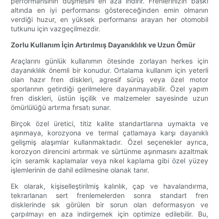
performansının düşmesini en aza indirir. Frenlerinizin baskı
altında en iyi performansı göstereceğinden emin olmanın
verdiği huzur, en yüksek performansı arayan her otomobil
tutkunu için vazgeçilmezdir.
Zorlu Kullanım İçin Artırılmış Dayanıklılık ve Uzun Ömür
Araçlarını günlük kullanımın ötesinde zorlayan herkes için
dayanıklılık önemli bir konudur. Ortalama kullanım için yeterli
olan hazır fren diskleri, agresif sürüş veya özel motor
sporlarının getirdiği gerilmelere dayanmayabilir. Özel yapım
fren diskleri, üstün işçilik ve malzemeler sayesinde uzun
ömürlülüğü artırma fırsatı sunar.
Birçok özel üretici, titiz kalite standartlarına uymakta ve
aşınmaya, korozyona ve termal çatlamaya karşı dayanıklı
gelişmiş alaşımlar kullanmaktadır. Özel seçenekler ayrıca,
korozyon direncini artırmak ve sürtünme aşınmasını azaltmak
için seramik kaplamalar veya nikel kaplama gibi özel yüzey
işlemlerinin de dahil edilmesine olanak tanır.
Ek olarak, kişiselleştirilmiş kalınlık, çap ve havalandırma,
tekrarlanan sert frenlemelerden sonra standart fren
disklerinde sık görülen bir sorun olan deformasyon ve
çarpılmayı en aza indirgemek için optimize edilebilir. Bu,