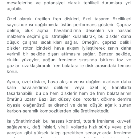
mesafelerine ve potansiyel olarak tehlikeli durumlara yol
açabilir.
Özel olarak üretilen fren diskleri, özel tasarım özellikleri
sayesinde ısı dağıtımında üstün performans gösterir. Çapraz
delme, oluk açma, havalandırma desenleri ve hassas
malzeme seçimi gibi stratejiler kullanılarak, bu diskler daha
düşük çalışma sıcaklıkları sağlar. Örneğin, çapraz delikli
diskler rotor içindeki hava akışını iyileştirerek ısının daha
verimli bir şekilde dışarı atılmasını sağlar. Benzer şekilde,
oluklu yüzeyler, yoğun frenleme sırasında biriken toz ve
gazları uzaklaştırarak fren balatası ile disk arasındaki teması
korur.
Ayrıca, özel diskler, hava akışını ve ısı dağılımını artıran daha
kalın havalandırma delikleri veya özel iç kanallarla
tasarlanabilir; bu da hem disklerin hem de fren balatalarının
ömrünü uzatır. Bazı üst düzey özel rotorlar, dökme demire
kıyasla olağanüstü ısı direnci ve daha düşük ağırlık sunan
karbon-seramik kompozitlerden bile üretilmektedir.
Isı yönetimindeki bu hassas kontrol, tutarlı frenleme kuvveti
sağlayarak, dağ inişleri, virajlı yollarda hızlı sürüş veya pist
yarışları gibi yüksek talep gerektiren senaryolarda frenleme