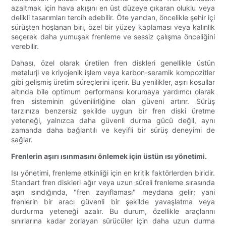
azaltmak için hava akışını en üst düzeye çıkaran oluklu veya
delikli tasarımları tercih edebilir. Öte yandan, öncelikle şehir içi
sürüşten hoşlanan biri, özel bir yüzey kaplaması veya kalınlık
seçerek daha yumuşak frenleme ve sessiz çalışma önceliğini
verebilir.
Dahası, özel olarak üretilen fren diskleri genellikle üstün
metalurji ve kriyojenik işlem veya karbon-seramik kompozitler
gibi gelişmiş üretim süreçlerini içerir. Bu yenilikler, aşırı koşullar
altında bile optimum performansı korumaya yardımcı olarak
fren sisteminin güvenilirliğine olan güveni artırır. Sürüş
tarzınıza benzersiz şekilde uygun bir fren diski üretme
yeteneği, yalnızca daha güvenli durma gücü değil, aynı
zamanda daha bağlantılı ve keyifli bir sürüş deneyimi de
sağlar.
Frenlerin aşırı ısınmasını önlemek için üstün ısı yönetimi.
Isı yönetimi, frenleme etkinliği için en kritik faktörlerden biridir.
Standart fren diskleri ağır veya uzun süreli frenleme sırasında
aşırı ısındığında, "fren zayıflaması" meydana gelir; yani
frenlerin bir aracı güvenli bir şekilde yavaşlatma veya
durdurma yeteneği azalır. Bu durum, özellikle araçlarını
sınırlarına kadar zorlayan sürücüler için daha uzun durma