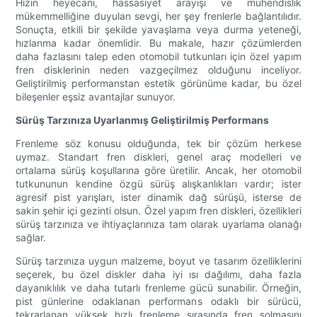
Hızın heyecanı, hassasiyet arayışı ve mühendislik
mükemmelliğine duyulan sevgi, her şey frenlerle bağlantılıdır.
Sonuçta, etkili bir şekilde yavaşlama veya durma yeteneği,
hızlanma kadar önemlidir. Bu makale, hazır çözümlerden
daha fazlasını talep eden otomobil tutkunları için özel yapım
fren disklerinin neden vazgeçilmez olduğunu inceliyor.
Geliştirilmiş performanstan estetik görünüme kadar, bu özel
bileşenler eşsiz avantajlar sunuyor.
Sürüş Tarzınıza Uyarlanmış Geliştirilmiş Performans
Frenleme söz konusu olduğunda, tek bir çözüm herkese
uymaz. Standart fren diskleri, genel araç modelleri ve
ortalama sürüş koşullarına göre üretilir. Ancak, her otomobil
tutkununun kendine özgü sürüş alışkanlıkları vardır; ister
agresif pist yarışları, ister dinamik dağ sürüşü, isterse de
sakin şehir içi gezinti olsun. Özel yapım fren diskleri, özellikleri
sürüş tarzınıza ve ihtiyaçlarınıza tam olarak uyarlama olanağı
sağlar.
Sürüş tarzınıza uygun malzeme, boyut ve tasarım özelliklerini
seçerek, bu özel diskler daha iyi ısı dağılımı, daha fazla
dayanıklılık ve daha tutarlı frenleme gücü sunabilir. Örneğin,
pist günlerine odaklanan performans odaklı bir sürücü,
tekrarlanan yüksek hızlı frenleme sırasında fren solmasını