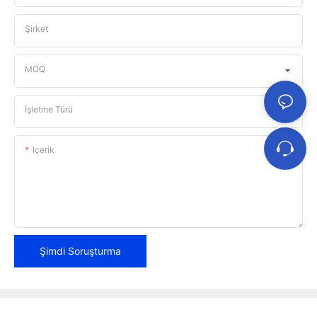
Şirket
MOQ
İşletme Türü
Içerik
Şimdi Soruşturma