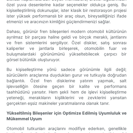
özel yuva desenlerine kadar seçenekler oldukça geniş. Bu
kişiselleştirilmiş dokunuşlar, ister klasik bir restorasyon projesi
ister yüksek performanslı bir araç olsun, bireyselliğinizi ifade
etmenizi ve aracınızın kimliğini güçlendirmenizi sağlar.
Dahası, görünür fren bileşenleri modern otomobil kültürünün
ayrılmaz bir parçası haline geldi ve birçok meraklı, jantlarını
ve fren sistemlerini sergiliyor. Özel diskler, satış sonrası
kaliperler ve jantlarla birleşerek, otomobilin fuar ve
buluşmalardaki görünümünü yükseltebilecek çarpıcı bir
görsel bütünlük oluşturuyor.
Bu kişiselleştirme yönü sadece görünümle ilgili değil;
sürücülerin araçlarına duydukları gurur ve tutkuyla doğrudan
bağlantılı. Özel fren disklerine yatırım yapmak, salt
işlevselliğin ötesine geçen bir kalite ve performans
taahhüdünü yansıtır. Hem şekli hem de işlevi kişiselleştirme
yeteneği, meraklıların kişiliklerini ve zevklerini yansıtan
gerçekten eşsiz makineler yaratmalarına olanak tanır.
Yükseltilmiş Bileşenler için Optimize Edilmiş Uyumluluk ve
Mükemmel Uyum
Otomobil tutkunları araçlarını modifiye ederken, genellikle