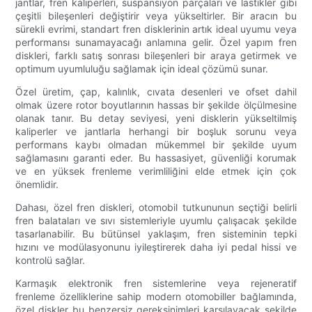
jantlar, fren kaliperleri, süspansiyon parçaları ve lastikler gibi
çeşitli bileşenleri değiştirir veya yükseltirler. Bir aracın bu
sürekli evrimi, standart fren disklerinin artık ideal uyumu veya
performansı sunamayacağı anlamına gelir. Özel yapım fren
diskleri, farklı satış sonrası bileşenleri bir araya getirmek ve
optimum uyumluluğu sağlamak için ideal çözümü sunar.
Özel üretim, çap, kalınlık, cıvata desenleri ve ofset dahil
olmak üzere rotor boyutlarının hassas bir şekilde ölçülmesine
olanak tanır. Bu detay seviyesi, yeni disklerin yükseltilmiş
kaliperler ve jantlarla herhangi bir boşluk sorunu veya
performans kaybı olmadan mükemmel bir şekilde uyum
sağlamasını garanti eder. Bu hassasiyet, güvenliği korumak
ve en yüksek frenleme verimliliğini elde etmek için çok
önemlidir.
Dahası, özel fren diskleri, otomobil tutkununun seçtiği belirli
fren balataları ve sıvı sistemleriyle uyumlu çalışacak şekilde
tasarlanabilir. Bu bütünsel yaklaşım, fren sisteminin tepki
hızını ve modülasyonunu iyileştirerek daha iyi pedal hissi ve
kontrolü sağlar.
Karmaşık elektronik fren sistemlerine veya rejeneratif
frenleme özelliklerine sahip modern otomobiller bağlamında,
özel diskler bu benzersiz gereksinimleri karşılayacak şekilde