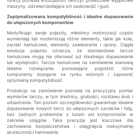
funkcji pozwala entuzjastom tworzyć prawdziwie wyjątkowe
maszyny, odzwierciedlające ich osobowość i gust.
Zoptymalizowana kompatybilność i idealne dopasowanie
do ulepszonych komponentów
Modyfikując swoje pojazdy, miłośnicy motoryzacji często
wymieniają lub modernizują różne elementy, takie jak koła,
zaciski hamulcowe, elementy zawieszenia i opony. Ciągła
ewolucja pojazdu oznacza, że ​​standardowe tarcze
hamulcowe mogą nie oferować już idealnego dopasowania
lub wydajności. Tarcze hamulcowe na zamówienie stanowią
idealne rozwiązanie, pozwalające pogodzić różne
komponenty dostępne na rynku wtórnym i zapewnić
optymalną kompatybilność.
Produkcja na zamówienie pozwala na precyzyjny pomiar
wymiarów tarczy, w tym średnicy, grubości, rozstawu śrub i
odsadzenia. Ten poziom szczegółowości gwarantuje idealne
dopasowanie nowych tarcz do ulepszonych zacisków i felg,
bez żadnych problemów z luzem ani kompromisów w
zakresie osiągów. Taka precyzja jest kluczowa dla
zachowania bezpieczeństwa i osiągnięcia maksymalnej
skuteczności hamowania.