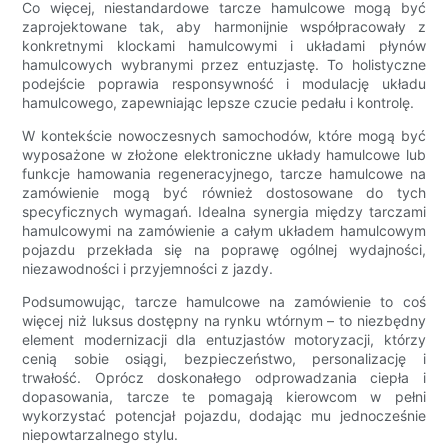
Co więcej, niestandardowe tarcze hamulcowe mogą być
zaprojektowane tak, aby harmonijnie współpracowały z
konkretnymi klockami hamulcowymi i układami płynów
hamulcowych wybranymi przez entuzjastę. To holistyczne
podejście poprawia responsywność i modulację układu
hamulcowego, zapewniając lepsze czucie pedału i kontrolę.
W kontekście nowoczesnych samochodów, które mogą być
wyposażone w złożone elektroniczne układy hamulcowe lub
funkcje hamowania regeneracyjnego, tarcze hamulcowe na
zamówienie mogą być również dostosowane do tych
specyficznych wymagań. Idealna synergia między tarczami
hamulcowymi na zamówienie a całym układem hamulcowym
pojazdu przekłada się na poprawę ogólnej wydajności,
niezawodności i przyjemności z jazdy.
Podsumowując, tarcze hamulcowe na zamówienie to coś
więcej niż luksus dostępny na rynku wtórnym – to niezbędny
element modernizacji dla entuzjastów motoryzacji, którzy
cenią sobie osiągi, bezpieczeństwo, personalizację i
trwałość. Oprócz doskonałego odprowadzania ciepła i
dopasowania, tarcze te pomagają kierowcom w pełni
wykorzystać potencjał pojazdu, dodając mu jednocześnie
niepowtarzalnego stylu.