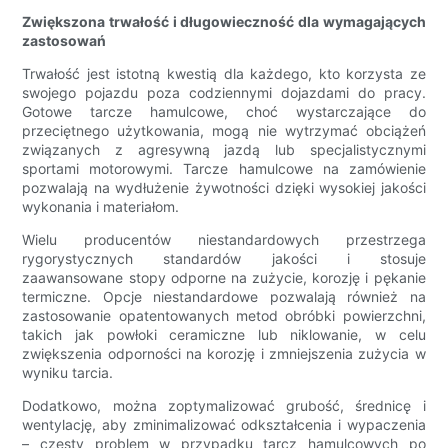
Zwiększona trwałość i długowieczność dla wymagających
zastosowań
Trwałość jest istotną kwestią dla każdego, kto korzysta ze
swojego pojazdu poza codziennymi dojazdami do pracy.
Gotowe tarcze hamulcowe, choć wystarczające do
przeciętnego użytkowania, mogą nie wytrzymać obciążeń
związanych z agresywną jazdą lub specjalistycznymi
sportami motorowymi. Tarcze hamulcowe na zamówienie
pozwalają na wydłużenie żywotności dzięki wysokiej jakości
wykonania i materiałom.
Wielu producentów niestandardowych przestrzega
rygorystycznych standardów jakości i stosuje
zaawansowane stopy odporne na zużycie, korozję i pękanie
termiczne. Opcje niestandardowe pozwalają również na
zastosowanie opatentowanych metod obróbki powierzchni,
takich jak powłoki ceramiczne lub niklowanie, w celu
zwiększenia odporności na korozję i zmniejszenia zużycia w
wyniku tarcia.
Dodatkowo, można zoptymalizować grubość, średnicę i
wentylację, aby zminimalizować odkształcenia i wypaczenia
– częsty problem w przypadku tarcz hamulcowych po