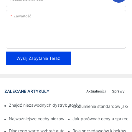
Zawartość
Wyślij Zapytanie Teraz
ZALECANE ARTYKUŁY
Aktualności
Sprawy
Znajdź niezawodnych dystrybutorów klocków hamulcowych dla 
Zrozumienie standardów jako
Najważniejsze cechy niezawodnego sprzedawcy klocków ham
Jak porównać ceny u sprzed
Dlaczego warto wybrać autoryzowanego sprzedawcę klocków
Rola sprzedawców klocków ha