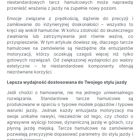
niestandardowych tarcz hamulcowych może naprawdę
przenieść wrażenia z jazdy na zupełnie nowy poziom.
Emocje związane z prędkością, dążenie do precyzji i
zamiłowanie do inżynieryjnej doskonałości – wszystko to
kręci się wokół hamulców. W końcu zdolność do skutecznego
zwalniania lub zatrzymywania jest równie ważna, co
przyspieszanie. W tym artykule dowiesz się, dlaczego tarcze
hamulcowe na zamówienie są niezbędne dla entuzjastów
motoryzacji, którzy oczekują czegoś więcej niż tylko
gotowych rozwiązań. Od zwiększonej wydajności po walory
estetyczne – te niestandardowe komponenty oferują
niezrównane korzyści.
Lepsza wydajność dostosowana do Twojego stylu jazdy
Jeśli chodzi o hamowanie, nie ma jednego uniwersalnego
rozwiązania. Standardowe tarcze hamulcowe są
produkowane w oparciu o typowe modele pojazdów i typowe
warunki jazdy. Jednak każdy entuzjasta motoryzacji ma
swoje unikalne nawyki, niezależnie od tego, czy chodzi o
agresywne wyścigi torowe, dynamiczną jazdę w górach, czy
płynną jazdę miejską. Tarcze hamulcowe na zamówienie
pozwalają precyzyjnie dopasować parametry do stylu jazdy i
potrzeb kierowcy.