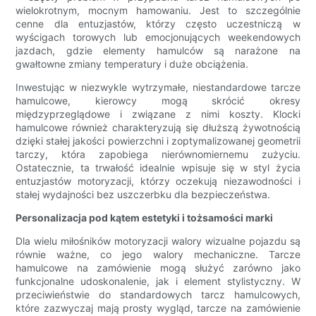
wielokrotnym, mocnym hamowaniu. Jest to szczególnie
cenne dla entuzjastów, którzy często uczestniczą w
wyścigach torowych lub emocjonujących weekendowych
jazdach, gdzie elementy hamulców są narażone na
gwałtowne zmiany temperatury i duże obciążenia.
Inwestując w niezwykle wytrzymałe, niestandardowe tarcze
hamulcowe, kierowcy mogą skrócić okresy
międzyprzeglądowe i związane z nimi koszty. Klocki
hamulcowe również charakteryzują się dłuższą żywotnością
dzięki stałej jakości powierzchni i zoptymalizowanej geometrii
tarczy, która zapobiega nierównomiernemu zużyciu.
Ostatecznie, ta trwałość idealnie wpisuje się w styl życia
entuzjastów motoryzacji, którzy oczekują niezawodności i
stałej wydajności bez uszczerbku dla bezpieczeństwa.
Personalizacja pod kątem estetyki i tożsamości marki
Dla wielu miłośników motoryzacji walory wizualne pojazdu są
równie ważne, co jego walory mechaniczne. Tarcze
hamulcowe na zamówienie mogą służyć zarówno jako
funkcjonalne udoskonalenie, jak i element stylistyczny. W
przeciwieństwie do standardowych tarcz hamulcowych,
które zazwyczaj mają prosty wygląd, tarcze na zamówienie