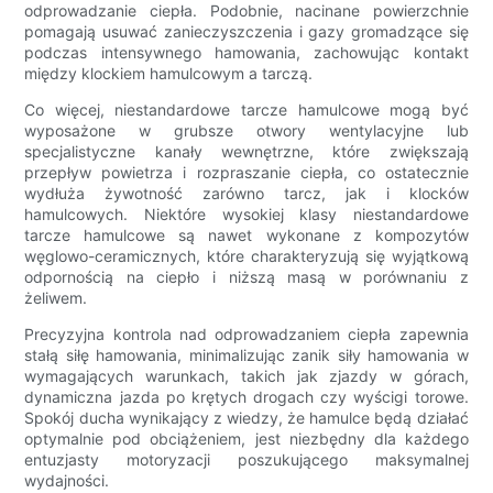
odprowadzanie ciepła. Podobnie, nacinane powierzchnie
pomagają usuwać zanieczyszczenia i gazy gromadzące się
podczas intensywnego hamowania, zachowując kontakt
między klockiem hamulcowym a tarczą.
Co więcej, niestandardowe tarcze hamulcowe mogą być
wyposażone w grubsze otwory wentylacyjne lub
specjalistyczne kanały wewnętrzne, które zwiększają
przepływ powietrza i rozpraszanie ciepła, co ostatecznie
wydłuża żywotność zarówno tarcz, jak i klocków
hamulcowych. Niektóre wysokiej klasy niestandardowe
tarcze hamulcowe są nawet wykonane z kompozytów
węglowo-ceramicznych, które charakteryzują się wyjątkową
odpornością na ciepło i niższą masą w porównaniu z
żeliwem.
Precyzyjna kontrola nad odprowadzaniem ciepła zapewnia
stałą siłę hamowania, minimalizując zanik siły hamowania w
wymagających warunkach, takich jak zjazdy w górach,
dynamiczna jazda po krętych drogach czy wyścigi torowe.
Spokój ducha wynikający z wiedzy, że hamulce będą działać
optymalnie pod obciążeniem, jest niezbędny dla każdego
entuzjasty motoryzacji poszukującego maksymalnej
wydajności.