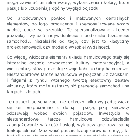
mogą zawierać unikalne wzory, wykończenia i kolory, które
pasują lub uzupełniają ogólny wygląd pojazdu.
Od anodowanych powłok i malowanych centralnych
elementów, po logo producenta i spersonalizowane wzory
nacięć, opcje są szerokie. Te spersonalizowane akcenty
pozwalają wyrazić indywidualność i podkreślić tożsamość
samochodu, niezależnie od tego, czy jest to klasyczny
projekt renowacji, czy model o wysokiej wydajności.
Co więcej, widoczne elementy układu hamulcowego stały się
integralną częścią nowoczesnej kultury motoryzacyjnej, a
wielu entuzjastów prezentuje swoje koła i układy hamulcowe.
Niestandardowe tarcze hamulcowe w połączeniu z zaciskami
i felgami z rynku wtórnego tworzą efektowny zestaw
wizualny, który może uatrakcyjnić prezencję samochodu na
targach i zlotach.
Ten aspekt personalizacji nie dotyczy tylko wyglądu; wiąże
się on bezpośrednio z dumą i pasją, jaką kierowcy
odczuwają wobec swoich pojazdów. Inwestycja w
niestandardowe tarcze hamulcowe odzwierciedla
zaangażowanie w jakość i osiągi, wykraczające poza samą
funkcjonalność. Możliwość personalizacji zarówno formy, jak i