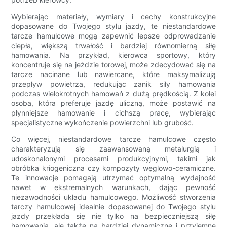
Wybierając materiały, wymiary i cechy konstrukcyjne
dopasowane do Twojego stylu jazdy, te niestandardowe
tarcze hamulcowe mogą zapewnić lepsze odprowadzanie
ciepła, większą trwałość i bardziej równomierną siłę
hamowania. Na przykład, kierowca sportowy, który
koncentruje się na jeździe torowej, może zdecydować się na
tarcze nacinane lub nawiercane, które maksymalizują
przepływ powietrza, redukując zanik siły hamowania
podczas wielokrotnych hamowań z dużą prędkością. Z kolei
osoba, która preferuje jazdę uliczną, może postawić na
płynniejsze hamowanie i cichszą pracę, wybierając
specjalistyczne wykończenie powierzchni lub grubość.
Co więcej, niestandardowe tarcze hamulcowe często
charakteryzują się zaawansowaną metalurgią i
udoskonalonymi procesami produkcyjnymi, takimi jak
obróbka kriogeniczna czy kompozyty węglowo-ceramiczne.
Te innowacje pomagają utrzymać optymalną wydajność
nawet w ekstremalnych warunkach, dając pewność
niezawodności układu hamulcowego. Możliwość stworzenia
tarczy hamulcowej idealnie dopasowanej do Twojego stylu
jazdy przekłada się nie tylko na bezpieczniejszą siłę
hamowania, ale także na bardziej dynamiczne i przyjemne