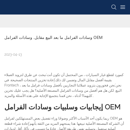
وسادات الفرامل ما بعد البيع مقابل. وسادات الفرامل OEM
2023-04-13
كمورد لقطع غيار السيارات ، من المحتمل أن تكون أنت’نبحث عن طرق لتزويد العملاء
بقيمة أفضل مقابل المال وتضمن لك ذلك’إعادة تخزين المنتجات الصحيحة. في
Frontech ، نحن’نحن فخورون بتزويد عملائنا التجاريين بأفضل وسادات فرامل ما بعد
البيع. لكن هل هم أفضل من وسادات الفرامل المصنعة الأصلية؟ هل يجب عليك تخزين
كليهما؟ أدناه ، نحن’قمنا بتجميع الإجابة على هذه الأسئلة والمزيد…
إيجابيات وسلبيات وسادات الفرامل OEM
ربما يكون أحد الأسباب الأكثر وضوحًا وراء تفضيل بعض المستهلكين لفرامل OEM هو
أن الشركة المصنعة الأصلية تبيعها. هذا يمنحهم المزيد من الثقة بأنهم’إعادة شراء قطعة
أصلية ستعمل وتسليم نفس طريقة الأصل. عادةً ما تتسبب في تآكل أقل لدوارات