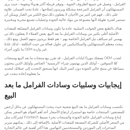
الفرامل ، وتعمل في جميع الظروف الجوية ، وتوفر فرملة أكثر هدوءًا ونعومة ، حيث يرى
المستهلكون أن الفرامل المزعجة مشكلة ويريدون إصلاحها ، عادةً تحت الضمان. علاوة
على ذلك ، فهم في كثير من الأحيان لا يفعلون ذلك’تنتج الكثير من الغبار ويمكن أن
تستمر لفترة طويلة لأنها مصنوعة من مواد عالية الجودة وعمليات تصنيع مجربة ومختبرة.
هناك بالطبع بعض الجوانب السلبية. عادة ما تكون وسادات الفرامل المصنّعة للمعدات
الأصلية أغلى بكثير من وسادات الفرامل ما بعد البيع. بعض العملاء لا يفعلون ذلك’تي
يهمني كم سيكلف تيل الفرامل الخاصة بهم – هم فقط يريدون منهم العمل. ومع ذلك ،
يبحث معظم المستهلكين والميكانيكيين عن حلول فعالة من حيث التكلفة ، لذلك عادةً
ما تكون أجزاء OEM غير واردة.
بصفتك موردًا لبادات الفرامل ، قد تقرر بيع منتجات ما بعد البيع ومنتجات OEM لجذب
كلا السوقين – أولئك الذين يهتمون شراء "الرسمية"’ العناصر وأولئك الذين يبحثون
ببساطة عن منتج عالي الجودة دون كسر البنك. انها’تستحق التحدث إلى عملائك لتحديد
ما يفعلونه’إعادة تبحث عن.
إيجابيات وسلبيات وسادات الفرامل ما بعد
البيع
تكتسب وسادات الفرامل ما بعد البيع شعبية حيث يبحث المستهلكون عن بدائل أرخص
للمصنعين’ المنتجات. خاصة مع استمرار ارتفاع الأسعار. أحد أهم الفوائد هو السعر. يمكن
لشركات مثل Frontech إنتاج وسادات الفرامل عالية الجودة والمنتجات بجزء بسيط
من السعر الأصلي للشركة المصنعة للمعدات الأصلية. بالإضافة إلى ذلك ، يمكنهم تمرير
المدخرات إلى الموردين والمستخدمين النهائيين. هذا أكثر أهمية في عالم التجارة