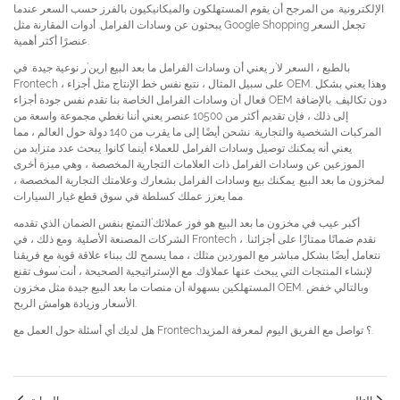
الإلكترونية. من المرجح أن يقوم المستهلكون والميكانيكيون بالفرز حسب السعر عندما
يبحثون عن وسادات الفرامل. أدوات المقارنة مثل Google Shopping تجعل السعر
عنصرًا أكثر أهمية.
بالطبع ، السعر لا’ر يعني أن وسادات الفرامل ما بعد البيع ارين’ر نوعية جيدة. في
Frontech ، على سبيل المثال ، نتبع نفس خط الإنتاج مثل أجزاء OEM. وهذا يعني بشكل
فعال أن وسادات الفرامل الخاصة بنا تقدم نفس جودة أجزاء OEM دون تكاليف. بالإضافة
إلى ذلك ، فإن تقديم أكثر من 10500 عنصر يعني أننا نغطي مجموعة واسعة من
المركبات الشخصية والتجارية. نشحن أيضًا إلى ما يقرب من 140 دولة حول العالم ، مما
يعني أنه يمكنك توصيل وسادات الفرامل للعملاء أينما كانوا. يبحث عدد متزايد من
الموزعين عن وسادات الفرامل ذات العلامات التجارية المخصصة ، وهي ميزة أخرى
لمخزون ما بعد البيع. يمكنك بيع وسادات الفرامل بشعارك وعلامتك التجارية المخصصة ،
مما يعزز عملك كسلطة في سوق قطع غيار السيارات.
أكبر عيب في مخزون ما بعد البيع هو فوز عملائك’التمتع بنفس الضمان الذي تقدمه
الشركات المصنعة الأصلية. ومع ذلك ، في Frontech ، نقدم ضمانًا ممتازًا على أجزائنا.
نتعامل أيضًا بشكل مباشر مع الموردين مثلك ، مما يسمح لك ببناء علاقة قوية مع فريقنا
لإنشاء المنتجات التي يبحث عنها عملاؤك. مع الإستراتيجية الصحيحة ، أنت’سوف تقنع
المستهلكين بسهولة أن منصات ما بعد البيع جيدة مثل مخزون OEM. وبالتالي خفض
الأسعار وزيادة هوامش الربح.
هل لديك أي أسئلة حول العمل مع Frontech؟ تواصل مع الفريق اليوم لمعرفة المزيد.