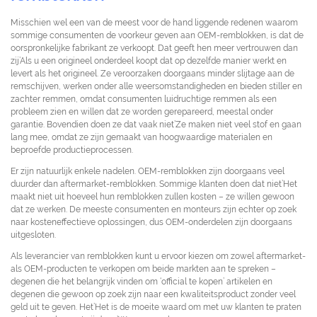
Misschien wel een van de meest voor de hand liggende redenen waarom
sommige consumenten de voorkeur geven aan OEM-remblokken, is dat de
oorspronkelijke fabrikant ze verkoopt. Dat geeft hen meer vertrouwen dan
zij’Als u een origineel onderdeel koopt dat op dezelfde manier werkt en
levert als het origineel. Ze veroorzaken doorgaans minder slijtage aan de
remschijven, werken onder alle weersomstandigheden en bieden stiller en
zachter remmen, omdat consumenten luidruchtige remmen als een
probleem zien en willen dat ze worden gerepareerd, meestal onder
garantie. Bovendien doen ze dat vaak niet’Ze maken niet veel stof en gaan
lang mee, omdat ze zijn gemaakt van hoogwaardige materialen en
beproefde productieprocessen.
Er zijn natuurlijk enkele nadelen. OEM-remblokken zijn doorgaans veel
duurder dan aftermarket-remblokken. Sommige klanten doen dat niet’Het
maakt niet uit hoeveel hun remblokken zullen kosten – ze willen gewoon
dat ze werken. De meeste consumenten en monteurs zijn echter op zoek
naar kosteneffectieve oplossingen, dus OEM-onderdelen zijn doorgaans
uitgesloten.
Als leverancier van remblokken kunt u ervoor kiezen om zowel aftermarket-
als OEM-producten te verkopen om beide markten aan te spreken –
degenen die het belangrijk vinden om ‘official te kopen’ artikelen en
degenen die gewoon op zoek zijn naar een kwaliteitsproduct zonder veel
geld uit te geven. Het’Het is de moeite waard om met uw klanten te praten