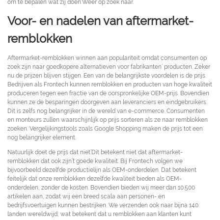
om te bepalen wat zij doen’Weer op zoek naar.
Voor- en nadelen van aftermarket-
remblokken
Aftermarket-remblokken winnen aan populariteit omdat consumenten op
zoek zijn naar goedkopere alternatieven voor fabrikanten’ producten. Zeker
nu de prijzen blijven stijgen. Een van de belangrijkste voordelen is de prijs.
Bedrijven als Frontech kunnen remblokken en producten van hoge kwaliteit
produceren tegen een fractie van de oorspronkelijke OEM-prijs. Bovendien
kunnen ze de besparingen doorgeven aan leveranciers en eindgebruikers.
Dit is zelfs nog belangrijker in de wereld van e-commerce. Consumenten
en monteurs zullen waarschijnlijk op prijs sorteren als ze naar remblokken
zoeken. Vergelijkingstools zoals Google Shopping maken de prijs tot een
nog belangrijker element.
Natuurlijk doet de prijs dat niet’Dit betekent niet dat aftermarket-
remblokken dat ook zijn’t goede kwaliteit. Bij Frontech volgen we
bijvoorbeeld dezelfde productielijn als OEM-onderdelen. Dat betekent
feitelijk dat onze remblokken dezelfde kwaliteit bieden als OEM-
onderdelen, zonder de kosten. Bovendien bieden wij meer dan 10.500
artikelen aan, zodat wij een breed scala aan personen- en
bedrijfsvoertuigen kunnen bestrijken. We verzenden ook naar bijna 140
landen wereldwijd, wat betekent dat u remblokken aan klanten kunt