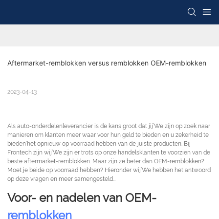
Aftermarket-remblokken versus remblokken OEM-remblokken
2023-04-13
Als auto-onderdelenleverancier is de kans groot dat jij’We zijn op zoek naar
manieren om klanten meer waar voor hun geld te bieden en u zekerheid te
bieden’het opnieuw op voorraad hebben van de juiste producten. Bij
Frontech zijn wij’We zijn er trots op onze handelsklanten te voorzien van de
beste aftermarket-remblokken. Maar zijn ze beter dan OEM-remblokken?
Moet je beide op voorraad hebben? Hieronder wij’We hebben het antwoord
op deze vragen en meer samengesteld…
Voor- en nadelen van OEM-
remblokken