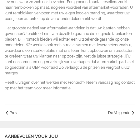
leveren, waar ze zich ook bevinden. Een groeiend aantal resellers zoekt
naar remblokken op maat, nog een voordeel van aftermarket-voorraden. U
kunt remblokken verkopen met uw eigen logo en branding, waardoor uw
bedrijf een autoriteit op de auto-onderdelenmarkt wordt.
Het grootste nadeel van aftermarket-aandelen is dat uw klanten hebben
gewonnen’U profiteert niet van dezelfde garantie die originele fabrikanten
bieden. Bij Frontech bieden wij echter een uitstekende garantie op onze
onderdelen. We werken ook rechtstreeks samen met leveranciers zoals u,
waardoor u een sterke relatie met ons team kunt opbouwen om producten
te creëren waar uw klanten naar op zoek zijn. Met de juiste strategie, jij’U
kunt consumenten er gemakkelijk van overtuigen dat aftermarket-pads net
zo goed zijn als OEM-voorraad. Zo verlaagt u de prijzen en vergroot u uw
marges.
Heeft u vragen over het werken met Frontech? Neem vandaag nog contact
op met het team voor meer informatie.
Prev
De Volgende
AANBEVOLEN VOOR JOU