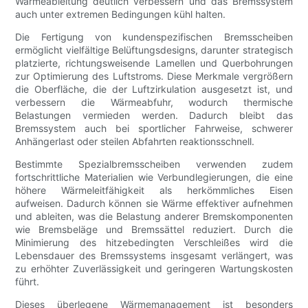
Wärmeableitung deutlich verbessern und das Bremssystem
auch unter extremen Bedingungen kühl halten.
Die Fertigung von kundenspezifischen Bremsscheiben
ermöglicht vielfältige Belüftungsdesigns, darunter strategisch
platzierte, richtungsweisende Lamellen und Querbohrungen
zur Optimierung des Luftstroms. Diese Merkmale vergrößern
die Oberfläche, die der Luftzirkulation ausgesetzt ist, und
verbessern die Wärmeabfuhr, wodurch thermische
Belastungen vermieden werden. Dadurch bleibt das
Bremssystem auch bei sportlicher Fahrweise, schwerer
Anhängerlast oder steilen Abfahrten reaktionsschnell.
Bestimmte Spezialbremsscheiben verwenden zudem
fortschrittliche Materialien wie Verbundlegierungen, die eine
höhere Wärmeleitfähigkeit als herkömmliches Eisen
aufweisen. Dadurch können sie Wärme effektiver aufnehmen
und ableiten, was die Belastung anderer Bremskomponenten
wie Bremsbeläge und Bremssättel reduziert. Durch die
Minimierung des hitzebedingten Verschleißes wird die
Lebensdauer des Bremssystems insgesamt verlängert, was
zu erhöhter Zuverlässigkeit und geringeren Wartungskosten
führt.
Dieses überlegene Wärmemanagement ist besonders