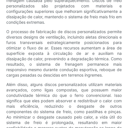
frenagem causada pelo superaquecimento. Discos de freio
personalizados são projetados com materiais e
configurações superiores que melhoram significativamente a
dissipação de calor, mantendo o sistema de freio mais frio em
condições extremas.
O processo de fabricação de discos personalizados permite
diversos designs de ventilação, incluindo aletas direcionais e
furos transversais estrategicamente posicionados para
otimizar o fluxo de ar. Esses recursos aumentam a área de
superfície exposta à circulação de ar e auxiliam na
dissipação de calor, prevenindo a degradação térmica. Como
resultado, o sistema de frenagem permanece mais
responsivo mesmo durante condução esportiva, reboque de
cargas pesadas ou descidas em terrenos íngremes.
Além disso, alguns discos personalizados utilizam materiais
avançados, como ligas compostas, que possuem maior
condutividade térmica do que o ferro convencional. Isso
significa que eles podem absorver e redistribuir o calor com
mais eficiência, reduzindo o desgaste de outros
componentes do sistema de freio, como pastilhas e pinças.
Ao minimizar o desgaste causado pelo calor, a vida útil do
sistema de freio é prolongada, resultando em maior
confiabilidade e menores custos de manutenção ao longo do