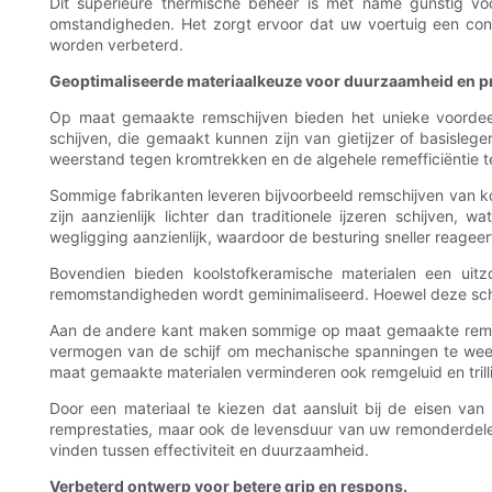
Dit superieure thermische beheer is met name gunstig vo
omstandigheden. Het zorgt ervoor dat uw voertuig een const
worden verbeterd.
Geoptimaliseerde materiaalkeuze voor duurzaamheid en pr
Op maat gemaakte remschijven bieden het unieke voordeel v
schijven, die gemaakt kunnen zijn van gietijzer of basisl
weerstand tegen kromtrekken en de algehele remefficiëntie t
Sommige fabrikanten leveren bijvoorbeeld remschijven van k
zijn aanzienlijk lichter dan traditionele ijzeren schijve
wegligging aanzienlijk, waardoor de besturing sneller reageert
Bovendien bieden koolstofkeramische materialen een uitz
remomstandigheden wordt geminimaliseerd. Hoewel deze schij
Aan de andere kant maken sommige op maat gemaakte remschi
vermogen van de schijf om mechanische spanningen te weer
maat gemaakte materialen verminderen ook remgeluid en trillin
Door een materiaal te kiezen dat aansluit bij de eisen va
remprestaties, maar ook de levensduur van uw remonderdelen 
vinden tussen effectiviteit en duurzaamheid.
Verbeterd ontwerp voor betere grip en respons.