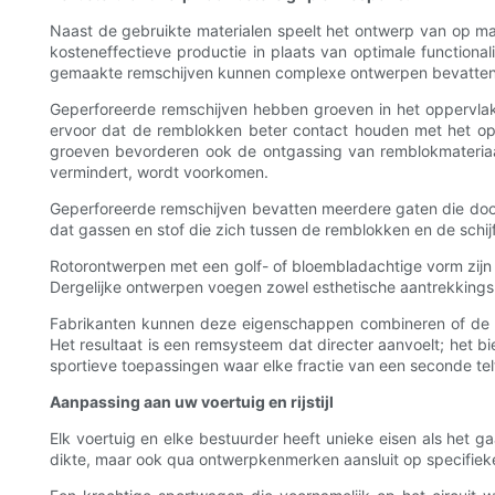
Naast de gebruikte materialen speelt het ontwerp van op ma
kosteneffectieve productie in plaats van optimale functional
gemaakte remschijven kunnen complexe ontwerpen bevatten, z
Geperforeerde remschijven hebben groeven in het oppervlak 
ervoor dat de remblokken beter contact houden met het opp
groeven bevorderen ook de ontgassing van remblokmateriaal
vermindert, wordt voorkomen.
Geperforeerde remschijven bevatten meerdere gaten die door 
dat gassen en stof die zich tussen de remblokken en de schij
Rotorontwerpen met een golf- of bloembladachtige vorm zijn 
Dergelijke ontwerpen voegen zowel esthetische aantrekkingskr
Fabrikanten kunnen deze eigenschappen combineren of de in
Het resultaat is een remsysteem dat directer aanvoelt; het bi
sportieve toepassingen waar elke fractie van een seconde telt
Aanpassing aan uw voertuig en rijstijl
Elk voertuig en elke bestuurder heeft unieke eisen als het g
dikte, maar ook qua ontwerpkenmerken aansluit op specifieke