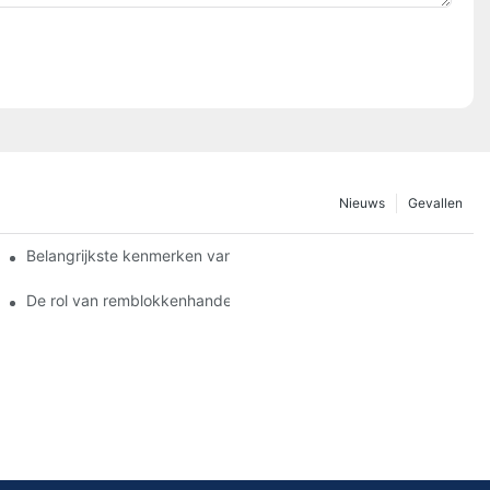
Nieuws
Gevallen
Belangrijkste kenmerken van een betrouwbare leverancier van 
n
De rol van remblokkenhandelaren bij voertuigonderhoud