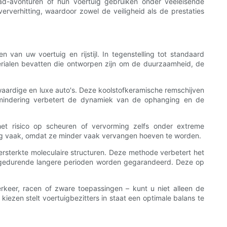
ad-avonturen of hun voertuig gebruiken onder veeleisende
rverhitting, waardoor zowel de veiligheid als de prestaties
an uw voertuig en rijstijl. In tegenstelling tot standaard
erialen bevatten die ontworpen zijn om de duurzaamheid, de
aardige en luxe auto's. Deze koolstofkeramische remschijven
svermindering verbetert de dynamiek van de ophanging en de
het risico op scheuren of vervorming zelfs onder extreme
ing vaak, omdat ze minder vaak vervangen hoeven te worden.
sterkte moleculaire structuren. Deze methode verbetert het
s gedurende langere perioden worden gegarandeerd. Deze op
rkeer, racen of zware toepassingen – kunt u niet alleen de
ezen stelt voertuigbezitters in staat een optimale balans te