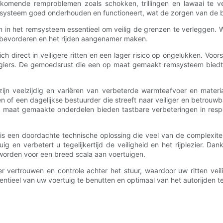
omende remproblemen zoals schokken, trillingen en lawaai te ve
het systeem goed onderhouden en functioneert, wat de zorgen van de
uwen in het remsysteem essentieel om veilig de grenzen te verleggen
den bevorderen en het rijden aangenamer maken.
ich direct in veiligere ritten en een lager risico op ongelukken. V
iers. De gemoedsrust die een op maat gemaakt remsysteem biedt,
jn veelzijdig en variëren van verbeterde warmteafvoer en materi
len of een dagelijkse bestuurder die streeft naar veiliger en betr
maat gemaakte onderdelen bieden tastbare verbeteringen in respon
is een doordachte technische oplossing die veel van de complexit
g en verbetert u tegelijkertijd de veiligheid en het rijplezier. Dan
worden voor een breed scala aan voertuigen.
eer vertrouwen en controle achter het stuur, waardoor uw ritten ve
ntieel van uw voertuig te benutten en optimaal van het autorijden t