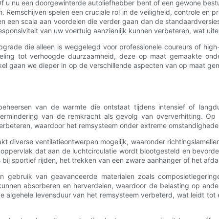
. Of u nu een doorgewinterde autoliefhebber bent of een gewone bestu
. Remschijven spelen een cruciale rol in de veiligheid, controle en 
n een scala aan voordelen die verder gaan dan de standaardversie
sponsiviteit van uw voertuig aanzienlijk kunnen verbeteren, wat uitei
rade die alleen is weggelegd voor professionele coureurs of high-
e koeling tot verhoogde duurzaamheid, deze op maat gemaakte o
tikel gaan we dieper in op de verschillende aspecten van op maat g
beheersen van de warmte die ontstaat tijdens intensief of langd
ermindering van de remkracht als gevolg van oververhitting. Op
 verbeteren, waardoor het remsysteem onder extreme omstandigheden k
diverse ventilatieontwerpen mogelijk, waaronder richtingslamellen
 oppervlak dat aan de luchtcirculatie wordt blootgesteld en bevor
bij sportief rijden, het trekken van een zware aanhanger of het afdale
 gebruik van geavanceerde materialen zoals composietlegeringe
ver kunnen absorberen en herverdelen, waardoor de belasting op a
t de algehele levensduur van het remsysteem verbeterd, wat leidt 