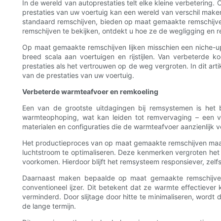
In de wereld van autoprestaties telt elke kleine verbetering
prestaties van uw voertuig kan een wereld van verschil maken
standaard remschijven, bieden op maat gemaakte remschijve
remschijven te bekijken, ontdekt u hoe ze de wegligging en re
Op maat gemaakte remschijven lijken misschien een niche-upg
breed scala aan voertuigen en rijstijlen. Van verbeterd
prestaties als het vertrouwen op de weg vergroten. In dit ar
van de prestaties van uw voertuig.
Verbeterde warmteafvoer en remkoeling
Een van de grootste uitdagingen bij remsystemen is het 
warmteophoping, wat kan leiden tot remvervaging – een v
materialen en configuraties die de warmteafvoer aanzienlijk
Het productieproces van op maat gemaakte remschijven maakt 
luchtstroom te optimaliseren. Deze kenmerken vergroten het
voorkomen. Hierdoor blijft het remsysteem responsiever, zelfs 
Daarnaast maken bepaalde op maat gemaakte remschijven
conventioneel ijzer. Dit betekent dat ze warmte effectie
verminderd. Door slijtage door hitte te minimaliseren, word
de lange termijn.