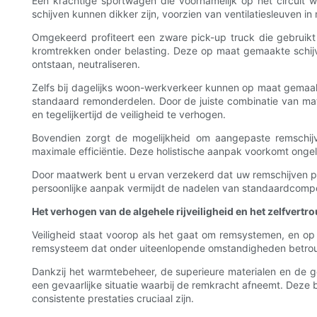
Een krachtige sportwagen die voornamelijk op het circuit w
schijven kunnen dikker zijn, voorzien van ventilatiesleuven 
Omgekeerd profiteert een zware pick-up truck die gebruikt 
kromtrekken onder belasting. Deze op maat gemaakte schijv
ontstaan, neutraliseren.
Zelfs bij dagelijks woon-werkverkeer kunnen op maat gemaakt
standaard remonderdelen. Door de juiste combinatie van mate
en tegelijkertijd de veiligheid te verhogen.
Bovendien zorgt de mogelijkheid om aangepaste remschij
maximale efficiëntie. Deze holistische aanpak voorkomt onge
Door maatwerk bent u ervan verzekerd dat uw remschijven pe
persoonlijke aanpak vermijdt de nadelen van standaardcomp
Het verhogen van de algehele rijveiligheid en het zelfvert
Veiligheid staat voorop als het gaat om remsystemen, en op 
remsysteem dat onder uiteenlopende omstandigheden betrouwb
Dankzij het warmtebeheer, de superieure materialen en de 
een gevaarlijke situatie waarbij de remkracht afneemt. Deze
consistente prestaties cruciaal zijn.