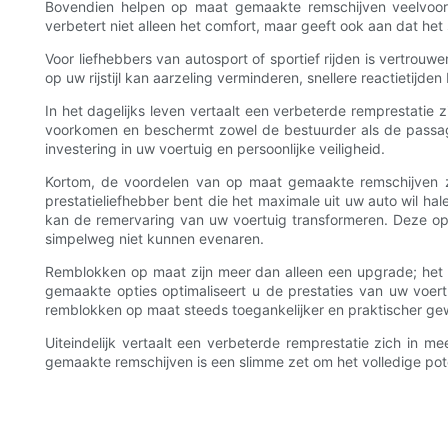
Bovendien helpen op maat gemaakte remschijven veelvoork
verbetert niet alleen het comfort, maar geeft ook aan dat 
Voor liefhebbers van autosport of sportief rijden is vertro
op uw rijstijl kan aarzeling verminderen, snellere reactietij
In het dagelijks leven vertaalt een verbeterde remprestatie z
voorkomen en beschermt zowel de bestuurder als de passag
investering in uw voertuig en persoonlijke veiligheid.
Kortom, de voordelen van op maat gemaakte remschijven zi
prestatieliefhebber bent die het maximale uit uw auto wil ha
kan de remervaring van uw voertuig transformeren. Deze op 
simpelweg niet kunnen evenaren.
Remblokken op maat zijn meer dan alleen een upgrade; het 
gemaakte opties optimaliseert u de prestaties van uw voertui
remblokken op maat steeds toegankelijker en praktischer ge
Uiteindelijk vertaalt een verbeterde remprestatie zich in m
gemaakte remschijven is een slimme zet om het volledige pote