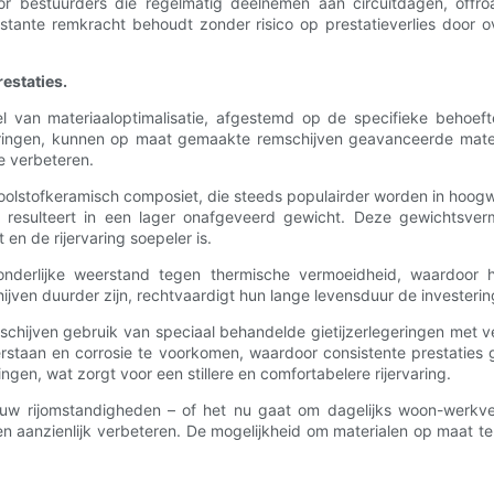
or bestuurders die regelmatig deelnemen aan circuitdagen, offro
ante remkracht behoudt zonder risico op prestatieverlies door ove
estaties.
an materiaaloptimalisatie, afgestemd op de specifieke behoeften v
egeringen, kunnen op maat gemaakte remschijven geavanceerde mat
e verbeteren.
oolstofkeramisch composiet, die steeds populairder worden in hoogw
n, wat resulteert in een lager onafgeveerd gewicht. Deze gewicht
 en de rijervaring soepeler is.
onderlijke weerstand tegen thermische vermoeidheid, waardoor 
ven duurder zijn, rechtvaardigt hun lange levensduur de invester
jven gebruik van speciaal behandelde gietijzerlegeringen met ver
staan ​​en corrosie te voorkomen, waardoor consistente prestatie
gen, wat zorgt voor een stillere en comfortabelere rijervaring.
n uw rijomstandigheden – of het nu gaat om dagelijks woon-werkve
aanzienlijk verbeteren. De mogelijkheid om materialen op maat te ki