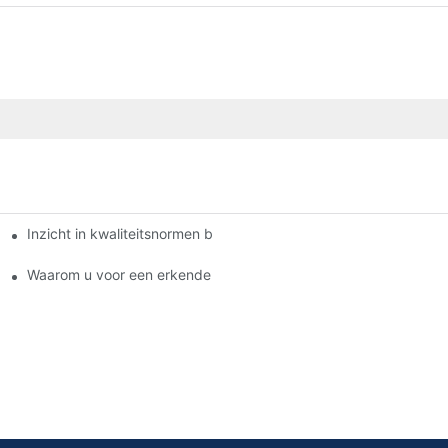
Inzicht in kwaliteitsnormen bij fabrikanten van remblokken
jf.
blokken?
Waarom u voor een erkende dealer van remblokken moet kieze