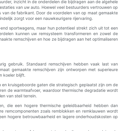
urder, inzicht in de onderdelen die bijdragen aan de algehele
prestaties van uw auto. Hoewel veel bestuurders vertrouwen op
s van de fabrikant. Door de voordelen van op maat gemaakte
ndelijk zorgt voor een nauwkeurigere rijervaring.
end sportwagens, maar hun potentieel strekt zich uit tot een
nderdelen kunnen uw remsysteem transformeren en zowel de
emaakte remschijven en hoe ze bijdragen aan het optimaliseren
urig gebruik. Standaard remschijven hebben vaak last van
 maat gemaakte remschijven zijn ontworpen met superieure
oeler blijft.
 en kruisgeboorde gaten die strategisch geplaatst zijn om de
deren de warmteafvoer, waardoor thermische degradatie wordt
n van steil terrein.
n, die een hogere thermische geleidbaarheid hebben dan
ndere remcomponenten zoals remblokken en remklauwen wordt
tot een hogere betrouwbaarheid en lagere onderhoudskosten op