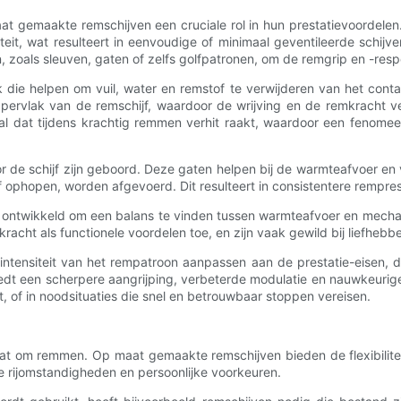
at gemaakte remschijven een cruciale rol in hun prestatievoordele
iteit, wat resulteert in eenvoudige of minimaal geventileerde schijv
oals sleuven, gaten of zelfs golfpatronen, om de remgrip en -resp
die helpen om vuil, water en remstof te verwijderen van het conta
ervlak van de remschijf, waardoor de wrijving en de remkracht v
 dat tijdens krachtig remmen verhit raakt, waardoor een fenomeen 
de schijf zijn geboord. Deze gaten helpen bij de warmteafvoer en 
f ophopen, worden afgevoerd. Dit resulteert in consistentere rempres
ontwikkeld om een ​​balans te vinden tussen warmteafvoer en mechan
acht als functionele voordelen toe, en zijn vaak gewild bij liefhebb
tensiteit van het rempatroon aanpassen aan de prestatie-eisen, d
edt een scherpere aangrijping, verbeterde modulatie en nauwkeuriger
, of in noodsituaties die snel en betrouwbaar stoppen vereisen.
aat om remmen. Op maat gemaakte remschijven bieden de flexibiliteit
 rijomstandigheden en persoonlijke voorkeuren.