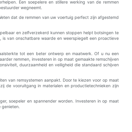
rhelpen. Een soepelere en stillere werking van de remmen
 bestuurder wegneemt.
. Weten dat de remmen van uw voertuig perfect zijn afgestemd
oorspelbaar en zelfverzekerd kunnen stoppen helpt botsingen te
 is van onschatbare waarde en weerspiegelt een proactieve
aalsterkte tot een beter ontwerp en maatwerk. Of u nu een
ouwbaarder remmen, investeren in op maat gemaakte remschijven
siviteit, duurzaamheid en veiligheid die standaard schijven
eiten van remsystemen aanpakt. Door te kiezen voor op maat
kzij de vooruitgang in materialen en productietechnieken zijn
iliger, soepeler en spannender worden. Investeren in op maat
e genieten.