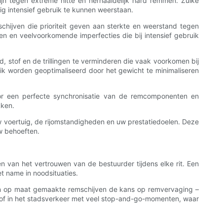
ijn tegen extreme hitte en herhaaldelijk hard remmen. Zulke
ig intensief gebruik te kunnen weerstaan.
chijven die prioriteit geven aan sterkte en weerstand tegen
 en veelvoorkomende imperfecties die bij intensief gebruik
 stof en de trillingen te verminderen die vaak voorkomen bij
uik worden geoptimaliseerd door het gewicht te minimaliseren
or een perfecte synchronisatie van de remcomponenten en
kken.
 voertuig, de rijomstandigheden en uw prestatiedoelen. Deze
w behoeften.
n van het vertrouwen van de bestuurder tijdens elke rit. Een
 name in noodsituaties.
ren op maat gemaakte remschijven de kans op remvervaging –
d of in het stadsverkeer met veel stop-and-go-momenten, waar