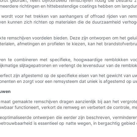
ordt gebruikt, heeft bijvoorbeeld remschijven nodig die bestand z
in meerdere richtingen en hittebestendige coatings hebben om langdur
wordt voor het trekken van aanhangers of offroad rijden van rems
en kunnen zich richten op materialen die de duurzaamheid verhogen
e remschijven voordelen bieden. Deze zijn ontworpen om het geluid,
rialen, afmetingen en profielen te kiezen, kan het brandstofverbr
ven te combineren met specifieke, hoogwaardige remblokken vo
lijkmatige slijtagepatronen en verlengt de levensduur van de remblo
rfect zijn afgestemd op de specifieke eisen van het gewicht van uw
onenten en zorgt voor een remsysteem dat uniek is afgestemd op u
rouwen
maat gemaakte remschijven dragen aanzienlijk bij aan het vergrote
aar functioneert, verkort de remweg en verbetert de controle, met
geoptimaliseerde ontwerpen die eerder zijn beschreven, verminde
 betrouwbaarheid is essentieel op natte wegen, in bergachtig gebie