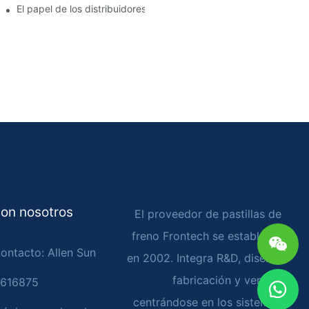
e freno?
El papel de los distribuidores de pastillas de freno en el manteni
on nosotros
El proveedor de pastillas de
freno Frontech se estableció
ontacto: Allen Sun
en 2002. Integra R&D, diseño,
fabricación y ventas,
4616875
centrándose en los sistemas