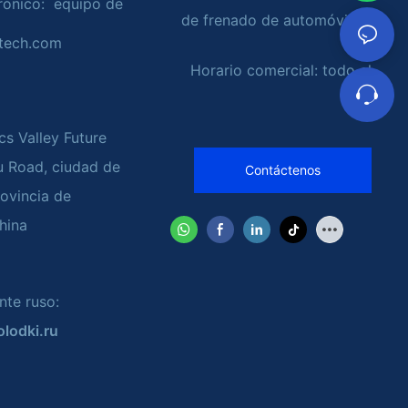
rónico: equipo de
de frenado de automóviles
tech.com
Horario comercial: todo el
día
cs Valley Future
u Road, ciudad de
Contáctenos
ovincia de
hina
nte ruso:
lodki.ru