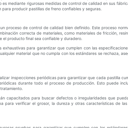
es mediante rigurosas medidas de control de calidad en sus fábrica
 para producir pastillas de freno confiables y seguras.
n un proceso de control de calidad bien definido. Este proceso nor
combinación correcta de materiales, como materiales de fricción, re
 el producto final sea confiable y duradero.
 exhaustivas para garantizar que cumplen con las especificaciones
. Cualquier material que no cumpla con los estándares se rechaza, ase
alizar inspecciones periódicas para garantizar que cada pastilla cu
periódicas durante todo el proceso de producción. Esto puede inclu
 tratamiento.
án capacitados para buscar defectos o irregularidades que puedan
para verificar el grosor, la dureza y otras características de las
igurosas pruebas para garantizar que cumplen con los estándares