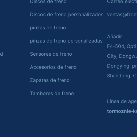
Discos de freno
Correo elect
Discos de freno personalizados
ventas@fron
pinzas de freno
Añadir:
pinzas de freno personalizadas
F4-504, Opti
ad
Sensores de freno
City, Dongw
Dongying, pr
Accesorios de freno
Shandong, C
Zapatas de freno
Tambores de freno
Línea de age
tormoznie-ko