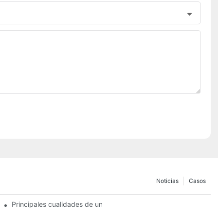
Noticias
Casos
de pastillas de freno
Principales cualidades de un distribuidor confiable de pastillas d