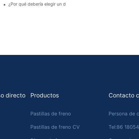
no
¿Por qué debería elegir un distribuidor autorizado de pastillas d
o directo
Productos
Contacto c
Pastillas de freno
Persona de c
Pastillas de freno CV
Tel:86 1805