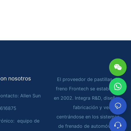
on nosotros
El proveedor de pastillas de
freno Frontech se estableció
ontacto: Allen Sun
en 2002. Integra R&D, diseño,
fabricación y ventas,
4616875
centrándose en los sistemas
rónico: equipo de
de frenado de automóviles