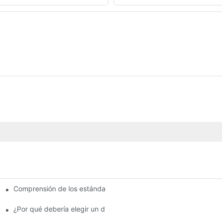
Comprensión de los estándares de calidad entre los fabricantes 
para su negocio
no
¿Por qué debería elegir un distribuidor autorizado de pastillas d