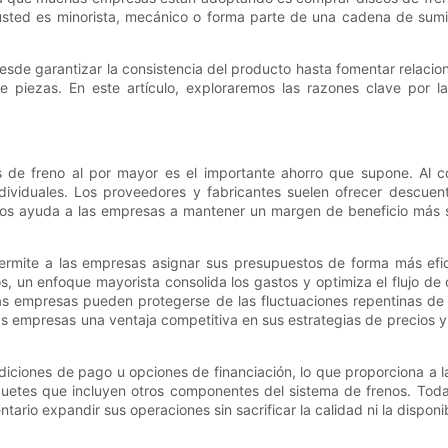
i usted es minorista, mecánico o forma parte de una cadena de sumi
desde garantizar la consistencia del producto hasta fomentar relaci
 piezas. En este artículo, exploraremos las razones clave por l
de freno al por mayor es el importante ahorro que supone. Al co
ividuales. Los proveedores y fabricantes suelen ofrecer descuen
tos ayuda a las empresas a mantener un margen de beneficio más só
permite a las empresas asignar sus presupuestos de forma más efic
, un enfoque mayorista consolida los gastos y optimiza el flujo de c
s empresas pueden protegerse de las fluctuaciones repentinas de lo
 las empresas una ventaja competitiva en sus estrategias de precios
diciones de pago u opciones de financiación, lo que proporciona a 
uetes que incluyen otros componentes del sistema de frenos. Todas
tario expandir sus operaciones sin sacrificar la calidad ni la disponib