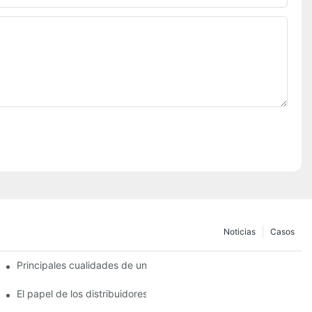
Noticias
Casos
de pastillas de freno
Principales cualidades de un distribuidor confiable de pastillas d
e freno?
El papel de los distribuidores de pastillas de freno en el manteni