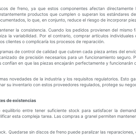
iscos de freno, ya que estos componentes afectan directamente l
stantemente productos que cumplen o superan los estándares de la 
ocumentados, lo que, en conjunto, reduce el riesgo de incorporar piez
ener la consistencia. Cuando los pedidos provienen del mismo fabri
za la variabilidad. Por el contrario, comprar artículos individuale
los clientes o complicaría los procesos de reparación.
ramas de control de calidad que cubren cada pieza antes del envío.
mecanizado de precisión necesarios para un funcionamiento seguro.
es confían en que las piezas encajarán perfectamente y funcionarán de
imas novedades de la industria y los requisitos regulatorios. Esto
inar su inventario con estos proveedores regulados, protege su nego
tes de existencias
 equilibrio entre tener suficiente stock para satisfacer la deman
lificar esta compleja tarea. Las compras a granel permiten mantene
ck. Quedarse sin discos de freno puede paralizar las reparaciones, de