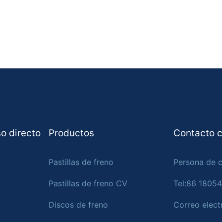
o directo
Productos
Contacto c
Pastillas de freno
Persona de c
Pastillas de freno CV
Tel:86 1805
Discos de freno
Correo elect