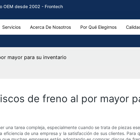
reno OEM desde 2002 - Frontech
Servicios
Acerca De Nosotros
Por Qué Elegirnos
Calida
por mayor para su inventario
scos de freno al por mayor pa
 una tarea compleja, especialmente cuando se trata de piezas esenci
eficiencia de una empresa y la satisfacción de sus clientes. Para 
gia que muchas empresas están adoptando es comprar discos de fre