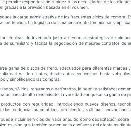
le permite responder con rapidez a las necesidades de los cliente
n gracias a la previsión basada en el volumen.
ce la carga administrativa de los frecuentes ciclos de compra. Esta
ación técnica. La logística de almacenamiento también se simplifica
r técnicas de inventario justo a tiempo o estrategias de almac
dena de suministro y facilita la negociación de mejores contratos de
ersa gama de discos de freno, adecuados para diferentes marcas y 
plia cartera de clientes, desde autos económicos hasta vehículos
mpo y simplificando las compras.
tilados, sólidos, ranurados o perforados, le permite satisfacer dem
eparaciones de alto rendimiento, la variedad enriquece su gama de p
 productos con regularidad, introduciendo nuevos diseños, tecno
de las tendencias automotrices, ofreciendo las últimas innovaciones 
uede incluir servicios de valor añadido como capacitación sobre p
ientos, sino que también aumentan la confianza del cliente mediante 