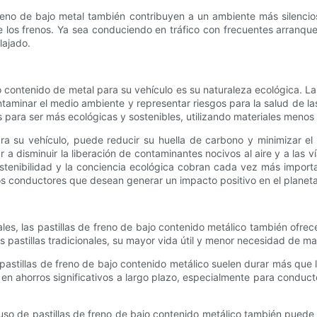
freno de bajo metal también contribuyen a un ambiente más silencios
de los frenos. Ya sea conduciendo en tráfico con frecuentes arranqu
lajado.
 contenido de metal para su vehículo es su naturaleza ecológica. Las 
aminar el medio ambiente y representar riesgos para la salud de las 
s para ser más ecológicas y sostenibles, utilizando materiales meno
para su vehículo, puede reducir su huella de carbono y minimizar e
a disminuir la liberación de contaminantes nocivos al aire y a las 
tenibilidad y la conciencia ecológica cobran cada vez más importanc
s conductores que desean generar un impacto positivo en el planeta
, las pastillas de freno de bajo contenido metálico también ofrecen
as pastillas tradicionales, su mayor vida útil y menor necesidad de m
s pastillas de freno de bajo contenido metálico suelen durar más que
 en ahorros significativos a largo plazo, especialmente para condu
uso de pastillas de freno de bajo contenido metálico también puede