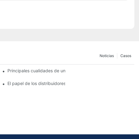
Noticias
Casos
de pastillas de freno
Principales cualidades de un distribuidor confiable de pastillas d
e freno?
El papel de los distribuidores de pastillas de freno en el manteni