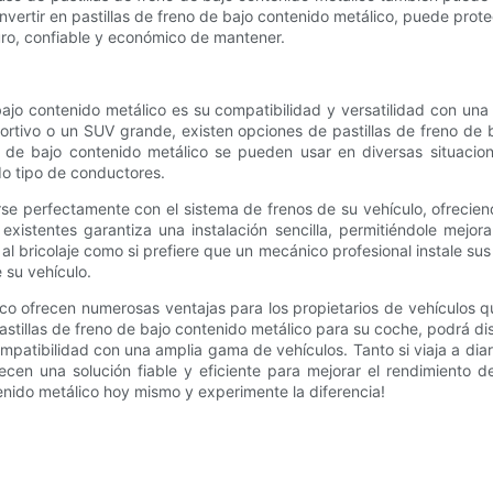
ertir en pastillas de freno de bajo contenido metálico, puede proteg
ro, confiable y económico de mantener.
e bajo contenido metálico es su compatibilidad y versatilidad con 
rtivo o un SUV grande, existen opciones de pastillas de freno de 
o de bajo contenido metálico se pueden usar en diversas situacio
odo tipo de conductores.
se perfectamente con el sistema de frenos de su vehículo, ofreciend
xistentes garantiza una instalación sencilla, permitiéndole mejor
al bricolaje como si prefiere que un mecánico profesional instale su
 su vehículo.
lico ofrecen numerosas ventajas para los propietarios de vehículos
r pastillas de freno de bajo contenido metálico para su coche, podrá 
mpatibilidad con una amplia gama de vehículos. Tanto si viaja a diari
frecen una solución fiable y eficiente para mejorar el rendimiento
enido metálico hoy mismo y experimente la diferencia!