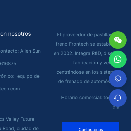
on nosotros
El proveedor de pastillas de
freno Frontech se estableció
ontacto: Allen Sun
en 2002. Integra R&D, diseño,
fabricación y ventas,
4616875
centrándose en los sistemas
rónico: equipo de
de frenado de automóviles
tech.com
Horario comercial: todo el
día
cs Valley Future
u Road, ciudad de
Contáctenos