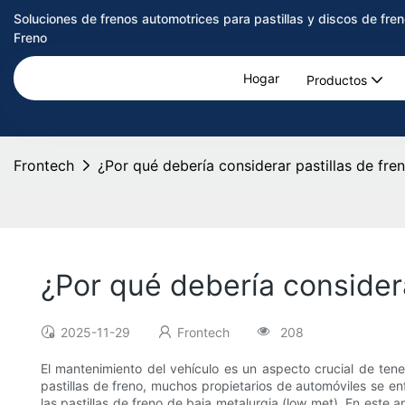
Soluciones de frenos automotrices para pastillas y discos de f
Freno
Hogar
Productos
Frontech
¿Por qué debería considerar pastillas de fre
¿Por qué debería considera
2025-11-29
Frontech
208
El mantenimiento del vehículo es un aspecto crucial de tene
pastillas de freno, muchos propietarios de automóviles se e
las pastillas de freno de baja metalurgia (low met). En este 