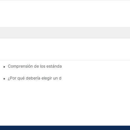
Comprensión de los estándares de calidad entre los fabricantes 
para su negocio
no
¿Por qué debería elegir un distribuidor autorizado de pastillas d