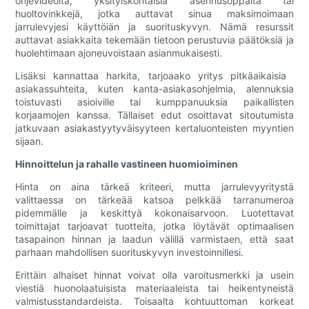
ohjevideoita, yksityiskohtaisia ​​asennusoppaita tai
huoltovinkkejä, jotka auttavat sinua maksimoimaan
jarrulevyjesi käyttöiän ja suorituskyvyn. Nämä resurssit
auttavat asiakkaita tekemään tietoon perustuvia päätöksiä ja
huolehtimaan ajoneuvoistaan ​​asianmukaisesti.
Lisäksi kannattaa harkita, tarjoaako yritys pitkäaikaisia ​​
asiakassuhteita, kuten kanta-asiakasohjelmia, alennuksia
toistuvasti asioiville tai kumppanuuksia paikallisten
korjaamojen kanssa. Tällaiset edut osoittavat sitoutumista
jatkuvaan asiakastyytyväisyyteen kertaluonteisten myyntien
sijaan.
Hinnoittelun ja rahalle vastineen huomioiminen
Hinta on aina tärkeä kriteeri, mutta jarrulevyyritystä
valittaessa on tärkeää katsoa pelkkää tarranumeroa
pidemmälle ja keskittyä kokonaisarvoon. Luotettavat
toimittajat tarjoavat tuotteita, jotka löytävät optimaalisen
tasapainon hinnan ja laadun välillä varmistaen, että saat
parhaan mahdollisen suorituskyvyn investoinnillesi.
Erittäin alhaiset hinnat voivat olla varoitusmerkki ja usein
viestiä huonolaatuisista materiaaleista tai heikentyneistä
valmistusstandardeista. Toisaalta kohtuuttoman korkeat