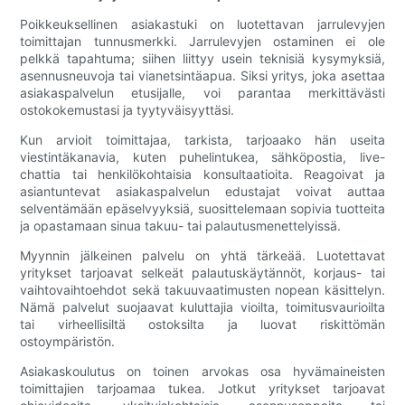
Poikkeuksellinen asiakastuki on luotettavan jarrulevyjen
toimittajan tunnusmerkki. Jarrulevyjen ostaminen ei ole
pelkkä tapahtuma; siihen liittyy usein teknisiä kysymyksiä,
asennusneuvoja tai vianetsintäapua. Siksi yritys, joka asettaa
asiakaspalvelun etusijalle, voi parantaa merkittävästi
ostokokemustasi ja tyytyväisyyttäsi.
Kun arvioit toimittajaa, tarkista, tarjoaako hän useita
viestintäkanavia, kuten puhelintukea, sähköpostia, live-
chattia tai henkilökohtaisia ​​konsultaatioita. Reagoivat ja
asiantuntevat asiakaspalvelun edustajat voivat auttaa
selventämään epäselvyyksiä, suosittelemaan sopivia tuotteita
ja opastamaan sinua takuu- tai palautusmenettelyissä.
Myynnin jälkeinen palvelu on yhtä tärkeää. Luotettavat
yritykset tarjoavat selkeät palautuskäytännöt, korjaus- tai
vaihtovaihtoehdot sekä takuuvaatimusten nopean käsittelyn.
Nämä palvelut suojaavat kuluttajia vioilta, toimitusvaurioilta
tai virheellisiltä ostoksilta ja luovat riskittömän
ostoympäristön.
Asiakaskoulutus on toinen arvokas osa hyvämaineisten
toimittajien tarjoamaa tukea. Jotkut yritykset tarjoavat