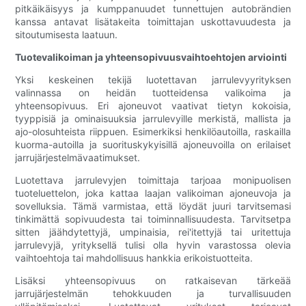
pitkäikäisyys ja kumppanuudet tunnettujen autobrändien
kanssa antavat lisätakeita toimittajan uskottavuudesta ja
sitoutumisesta laatuun.
Tuotevalikoiman ja yhteensopivuusvaihtoehtojen arviointi
Yksi keskeinen tekijä luotettavan jarrulevyyrityksen
valinnassa on heidän tuotteidensa valikoima ja
yhteensopivuus. Eri ajoneuvot vaativat tietyn kokoisia,
tyyppisiä ja ominaisuuksia jarrulevyille merkistä, mallista ja
ajo-olosuhteista riippuen. Esimerkiksi henkilöautoilla, raskailla
kuorma-autoilla ja suorituskykyisillä ajoneuvoilla on erilaiset
jarrujärjestelmävaatimukset.
Luotettava jarrulevyjen toimittaja tarjoaa monipuolisen
tuoteluettelon, joka kattaa laajan valikoiman ajoneuvoja ja
sovelluksia. Tämä varmistaa, että löydät juuri tarvitsemasi
tinkimättä sopivuudesta tai toiminnallisuudesta. Tarvitsetpa
sitten jäähdytettyjä, umpinaisia, rei'itettyjä tai uritettuja
jarrulevyjä, yrityksellä tulisi olla hyvin varastossa olevia
vaihtoehtoja tai mahdollisuus hankkia erikoistuotteita.
Lisäksi yhteensopivuus on ratkaisevan tärkeää
jarrujärjestelmän tehokkuuden ja turvallisuuden