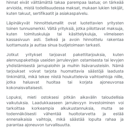
hinnat eivät välttämättä takaa parempaa laatua; on tärkeää
arvioida, mistä todellisuudessa maksat, mukaan lukien tekijät,
kuten takuut, sertifikaatit ja asiakaspalvelu.
Läpinäkyvät hinnoittelumallit ovat luotettavien yritysten
toinen tunnusmerkki. Vältä yrityksiä, jotka piilottavat maksuja,
kuten toimituskuluja tai käsittelykuluja, viimeiseen
kassasivuun asti. Selkeä ja avoin hinnoittelu rakentaa
luottamusta ja auttaa sinua budjetoimaan tarkasti.
Jotkut yritykset tarjoavat pakettitarjouksia, kuten
alennuspaketteja useiden jarrulevyjen ostamisesta tai levyjen
yhdistämisestä jarrupaloihin ja muihin lisävarusteisiin. Nämä
tarjoukset voivat tarjota huomattavia säästöjä laadusta
tinkimättä, mikä tekee niistä houkuttelevia vaihtoehtoja niille,
jotka haluavat huoltaa tai korjata ajoneuvonsa
kokonaisvaltaisesti.
Lopuksi, mieti ostoksesi pitkän aikavälin taloudellisia
vaikutuksia. Laadukkaaseen jarrulevyyn investoiminen voi
tarkoittaa korkeampia alkukustannuksia, mutta se
todennäköisesti vähentää huoltotarvetta ja estää
ennenaikaisia ​​vaihtoja, mikä säästää lopulta rahaa ja
parantaa ajoneuvon turvallisuutta.