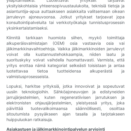
ylläpitämiseksi. Luotettavat yritykset tarjoavat
yksityiskohtaisia ​​yhteensopivuustaulukoita, teknisiä tietoja ja
asiantuntija-apua auttaakseen asiakkaita valitsemaan oikean
jarrulevyn ajoneuvoonsa. Jotkut yritykset tarjoavat jopa
konsultointipalveluita tai verkkotyökaluja tunnistusprosessin
yksinkertaistamiseksi.
Kiinnitä tarkkaan huomiota siihen, myykö toimittaja
alkuperäisvalmistajan (OEM) osia vastaavia osia vai
jälkimarkkinavaihtoehtoja. Vaikka jälkimarkkinoiden jarrulevyt
voivat olla kustannustehokkaampia, niiden laatu ja
suorituskyky voivat vaihdella huomattavasti. Varmista, että
yritys erottaa nämä kategoriat selkeästi toisistaan ​​ja antaa
luotettavaa tietoa tuotteidensa alkuperästä ja
valmistusprosesseista.
Lopuksi, harkitse yrityksiä, jotka innovoivat ja sopeutuvat
uusiin teknologioihin. Sähköajoneuvojen ja edistyneiden
jarrujärjestelmien, kuten regeneratiivisen jarrutuksen ja
elektronisten ohjausjärjestelmien, yleistyessä yritys, joka
päivittää tuotevalikoimaansa säännöllisesti, osoittaa
sitoutumista pysyäkseen ajan tasalla ja tarjotakseen
huippuluokan ratkaisuja.
Asiakastuen ja jälkimarkkinointipalvelun arviointi