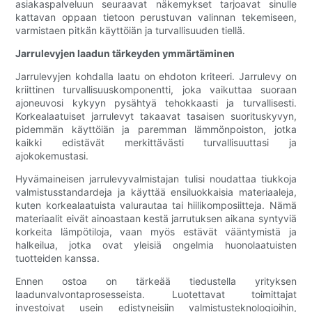
asiakaspalveluun seuraavat näkemykset tarjoavat sinulle
kattavan oppaan tietoon perustuvan valinnan tekemiseen,
varmistaen pitkän käyttöiän ja turvallisuuden tiellä.
Jarrulevyjen laadun tärkeyden ymmärtäminen
Jarrulevyjen kohdalla laatu on ehdoton kriteeri. Jarrulevy on
kriittinen turvallisuuskomponentti, joka vaikuttaa suoraan
ajoneuvosi kykyyn pysähtyä tehokkaasti ja turvallisesti.
Korkealaatuiset jarrulevyt takaavat tasaisen suorituskyvyn,
pidemmän käyttöiän ja paremman lämmönpoiston, jotka
kaikki edistävät merkittävästi turvallisuuttasi ja
ajokokemustasi.
Hyvämaineisen jarrulevyvalmistajan tulisi noudattaa tiukkoja
valmistusstandardeja ja käyttää ensiluokkaisia ​​materiaaleja,
kuten korkealaatuista valurautaa tai hiilikomposiitteja. Nämä
materiaalit eivät ainoastaan ​​kestä jarrutuksen aikana syntyviä
korkeita lämpötiloja, vaan myös estävät vääntymistä ja
halkeilua, jotka ovat yleisiä ongelmia huonolaatuisten
tuotteiden kanssa.
Ennen ostoa on tärkeää tiedustella yrityksen
laadunvalvontaprosesseista. Luotettavat toimittajat
investoivat usein edistyneisiin valmistusteknologioihin,