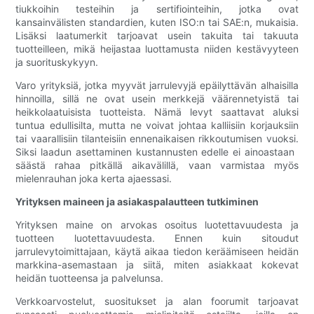
tiukkoihin testeihin ja sertifiointeihin, jotka ovat
kansainvälisten standardien, kuten ISO:n tai SAE:n, mukaisia.
Lisäksi laatumerkit tarjoavat usein takuita tai takuuta
tuotteilleen, mikä heijastaa luottamusta niiden kestävyyteen
ja suorituskykyyn.
Varo yrityksiä, jotka myyvät jarrulevyjä epäilyttävän alhaisilla
hinnoilla, sillä ne ovat usein merkkejä väärennetyistä tai
heikkolaatuisista tuotteista. Nämä levyt saattavat aluksi
tuntua edullisilta, mutta ne voivat johtaa kalliisiin korjauksiin
tai vaarallisiin tilanteisiin ennenaikaisen rikkoutumisen vuoksi.
Siksi laadun asettaminen kustannusten edelle ei ainoastaan ​​
säästä rahaa pitkällä aikavälillä, vaan varmistaa myös
mielenrauhan joka kerta ajaessasi.
Yrityksen maineen ja asiakaspalautteen tutkiminen
Yrityksen maine on arvokas osoitus luotettavuudesta ja
tuotteen luotettavuudesta. Ennen kuin sitoudut
jarrulevytoimittajaan, käytä aikaa tiedon keräämiseen heidän
markkina-asemastaan ​​ja siitä, miten asiakkaat kokevat
heidän tuotteensa ja palvelunsa.
Verkkoarvostelut, suositukset ja alan foorumit tarjoavat