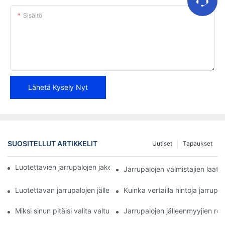
Sisältö
Lähetä Kysely Nyt
SUOSITELLUT ARTIKKELIT
Uutiset
Tapaukset
Luotettavien jarrupalojen jakelijoiden löytäminen yrityksellesi
Jarrupalojen valmistajien laa
Luotettavan jarrupalojen jälleenmyyjän parhaat ominaisuudet
Kuinka vertailla hintoja jarrupal
Miksi sinun pitäisi valita valtuutettu jarrupalojen jälleenmyyjä
Jarrupalojen jälleenmyyjien roo