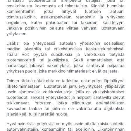
runsaasti puolueettomia mielipiteitä ostajilta, joilla on
omakohtaista kokemusta eri toimittajista. Kiinnitä huomiota
kommentteihin, jotka liittyvät tuotteen laatuun,
toimitusaikoihin, asiakaspalvelun reagointiin ja yrityksen
ongelmien, kuten palautusten tai takuiden, käsittelyyn.
Jatkuva positiivinen palaute viittaa vahvasti luotettavaan
yritykseen.
Lisäksi ole yhteydessä autoalan yhteisöihin sosiaalisen
median alustoilla tai erikoistuneissa keskusteluryhmissä.
Täällä voit pyytää suosituksia ja varoituksia tietyistä
tuotemerkeistä tai jakelijoista. Sekä ammattilaiset että
harrastajat jakavat näkemyksiä, jotka saattavat paljastaa
yrityksen puolia, joita markkinointimateriaalit eivät paljasta.
Toinen tärkeä näkökohta on tarkistaa, onko yritys läpinäkyvä
liiketoiminnastaan. Luotettavat jarrulevyyritykset ylläpitävät
usein ajantasaisia ​​verkkosivustoja, joilla on yksityiskohtaiset
tuotetiedot, selkeät yhteystiedot ja helposti saatavilla olevat
tukikanavat. Yritysten, jotka piiloutuvat epämääräisten
kuvausten taakse tai joilla ei ole vakiintunutta digitaalista
jalanjälkeä, tulisi herättää huolta.
Hyvämaineisilla yrityksillä on myös usein pitkäaikaisia ​​​​suhteita
autonvalmistajiin, korjaamoihin tai jakelijoihin. Liiketoiminnan