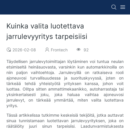
Kuinka valita luotettava
jarrulevyyritys tarpeisiisi
2026-02-08
Frontech
92
Täydellisen jarrulevytoimittajan löytäminen voi tuntua neulan
etsimiseltä heinäsuovasta, varsinkin kun automarkkinoilla on
niin paljon vaihtoehtoja. Jarrulevyillä on ratkaiseva rooli
ajoneuvosi turvallisuudessa ja suorituskyvyssä, joten on
tärkeää tehdä yhteistyötä yrityksen kanssa, johon voit
luottaa. Olitpa sitten ammattimekaanikko, autoharrastaja tai
yksinkertaisesti joku, joka haluaa vaihtaa ajoneuvosi
jarrulevyt, on tärkeää ymmärtää, miten valita luotettava
yritys.
Tässä artikkelissa tutkimme keskeisiä tekijöitä, jotka auttavat
sinua tunnistamaan luotettavan jarrulevyyrityksen, joka on
räätälöity juuri sinun tarpeisiisi. Laadunvarmistuksesta