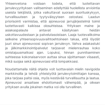
Yhteenvetona voidaan todeta, että luotettavan
jarrulevyyrityksen valitseminen edellyttää huolellista arviointia
useista tekijöistä, jotka vaikuttavat suoraan suorituskykyyn,
turvallisuuteen ja tyytyväisyyteen ostostasi. Laadun
priorisointi varmistaa, että ajoneuvosi jarrujärjestelmä toimii
luotettavasti kaikissa olosuhteissa. Yrityksen maine ja
asiakaspalaute antavat käsityksen heidän
uskottavuudestaan ​​ja palvelutasoistaan. Laaja tuotevalikoima
selkeine yhteensopivuusvaihtoehtoineen takaa, että löydät
juuri sinun ajoneuvoosi sopivan jarrulevyn. Vahva asiakastuki
ja jälkimarkkinointipalvelut tarjoavat mielenrauhaa koko
omistajuusmatkasi ajan. Lopuksi, hinnan punnitseminen
suhteessa kokonaisarvoon auttaa sinua sijoittamaan viisaasti,
mikä suojaa sekä ajoneuvoasi että lompakkoasi.
Noudattamalla näitä ohjeita voit luottavaisin mielin navigoida
markkinoilla ja tehdä yhteistyötä jarrulevytoimittajan kanssa,
joka tarjoaa paitsi osia, myös kestävää turvallisuutta ja laatua.
Ajoneuvosi ansaitsee ehdottomasti vähempää, ja oikean
yrityksen avulla jokainen matka voi olla turvallinen.