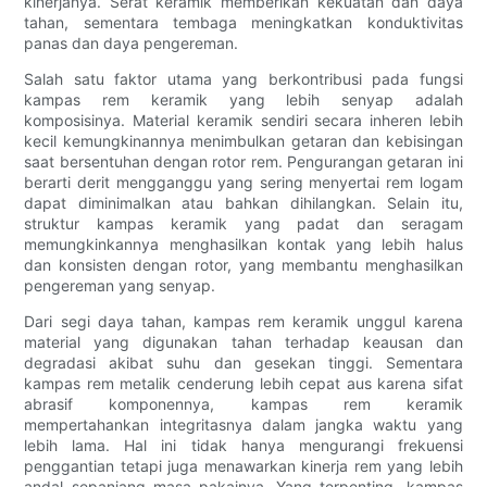
kinerjanya. Serat keramik memberikan kekuatan dan daya
tahan, sementara tembaga meningkatkan konduktivitas
panas dan daya pengereman.
Salah satu faktor utama yang berkontribusi pada fungsi
kampas rem keramik yang lebih senyap adalah
komposisinya. Material keramik sendiri secara inheren lebih
kecil kemungkinannya menimbulkan getaran dan kebisingan
saat bersentuhan dengan rotor rem. Pengurangan getaran ini
berarti derit mengganggu yang sering menyertai rem logam
dapat diminimalkan atau bahkan dihilangkan. Selain itu,
struktur kampas keramik yang padat dan seragam
memungkinkannya menghasilkan kontak yang lebih halus
dan konsisten dengan rotor, yang membantu menghasilkan
pengereman yang senyap.
Dari segi daya tahan, kampas rem keramik unggul karena
material yang digunakan tahan terhadap keausan dan
degradasi akibat suhu dan gesekan tinggi. Sementara
kampas rem metalik cenderung lebih cepat aus karena sifat
abrasif komponennya, kampas rem keramik
mempertahankan integritasnya dalam jangka waktu yang
lebih lama. Hal ini tidak hanya mengurangi frekuensi
penggantian tetapi juga menawarkan kinerja rem yang lebih
andal sepanjang masa pakainya. Yang terpenting, kampas