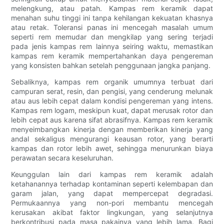
melengkung, atau patah. Kampas rem keramik dapat
menahan suhu tinggi ini tanpa kehilangan kekuatan khasnya
atau retak. Toleransi panas ini mencegah masalah umum
seperti rem memudar dan mengkilap yang sering terjadi
pada jenis kampas rem lainnya seiring waktu, memastikan
kampas rem keramik mempertahankan daya pengereman
yang konsisten bahkan setelah penggunaan jangka panjang.
Sebaliknya, kampas rem organik umumnya terbuat dari
campuran serat, resin, dan pengisi, yang cenderung melunak
atau aus lebih cepat dalam kondisi pengereman yang intens.
Kampas rem logam, meskipun kuat, dapat merusak rotor dan
lebih cepat aus karena sifat abrasifnya. Kampas rem keramik
menyeimbangkan kinerja dengan memberikan kinerja yang
andal sekaligus mengurangi keausan rotor, yang berarti
kampas dan rotor lebih awet, sehingga menurunkan biaya
perawatan secara keseluruhan.
Keunggulan lain dari kampas rem keramik adalah
ketahanannya terhadap kontaminan seperti kelembapan dan
garam jalan, yang dapat mempercepat degradasi.
Permukaannya yang non-pori membantu mencegah
kerusakan akibat faktor lingkungan, yang selanjutnya
berkontribusi pada masa pakainya yang lebih lama. Bagi