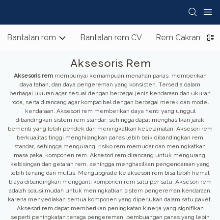
Bantalan rem
Bantalan rem CV
Rem Cakram
Aksesoris Rem
Aksesoris rem
mempunyai kemampuan menahan panas, memberikan
daya tahan, dan daya pengereman yang konsisten. Tersedia dalam
berbagai ukuran agar sesuai dengan berbagai jenis kendaraan dan ukuran
roda, serta dirancang agar kompatibel dengan berbagai merek dan model
kendaraan. Aksesori rem memberikan daya henti yang unggul
dibandingkan sistem rem standar, sehingga dapat menghasilkan jarak
berhenti yang lebih pendek dan meningkatkan keselamatan. Aksesori rem
berkualitas tinggi menghilangkan panas lebih baik dibandingkan rem
standar, sehingga mengurangi risiko rem memudar dan meningkatkan
masa pakai komponen rem. Aksesori rem dirancang untuk mengurangi
kebisingan dan getaran rem, sehingga menghasilkan pengendaraan yang
lebih tenang dan mulus. Mengupgrade ke aksesori rem bisa lebih hemat
biaya dibandingkan mengganti komponen rem satu per satu. Aksesori rem
adalah solusi mudah untuk meningkatkan sistem pengereman kendaraan,
karena menyediakan semua komponen yang diperlukan dalam satu paket.
Aksesori rem dapat memberikan peningkatan kinerja yang signifikan
seperti peningkatan tenaga pengereman, pembuangan panas yang lebih