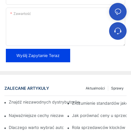
Zawartość
Wyślij Zapytanie Teraz
ZALECANE ARTYKUŁY
Aktualności
Sprawy
Znajdź niezawodnych dystrybutorów klocków hamulcowych dla 
Zrozumienie standardów jako
Najważniejsze cechy niezawodnego sprzedawcy klocków ham
Jak porównać ceny u sprzed
Dlaczego warto wybrać autoryzowanego sprzedawcę klocków
Rola sprzedawców klocków ha