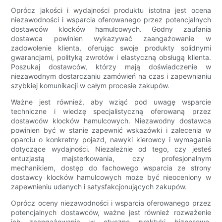
Oprócz jakości i wydajności produktu istotna jest ocena
niezawodności i wsparcia oferowanego przez potencjalnych
dostawców klocków hamulcowych. Godny zaufania
dostawca powinien wykazywać zaangażowanie w
zadowolenie klienta, oferując swoje produkty solidnymi
gwarancjami, polityką zwrotów i elastyczną obsługą klienta.
Poszukaj dostawców, którzy mają doświadczenie w
niezawodnym dostarczaniu zamówień na czas i zapewnianiu
szybkiej komunikacji w całym procesie zakupów.
Ważne jest również, aby wziąć pod uwagę wsparcie
techniczne i wiedzę specjalistyczną oferowaną przez
dostawców klocków hamulcowych. Niezawodny dostawca
powinien być w stanie zapewnić wskazówki i zalecenia w
oparciu o konkretny pojazd, nawyki kierowcy i wymagania
dotyczące wydajności. Niezależnie od tego, czy jesteś
entuzjastą majsterkowania, czy profesjonalnym
mechanikiem, dostęp do fachowego wsparcia ze strony
dostawcy klocków hamulcowych może być nieoceniony w
zapewnieniu udanych i satysfakcjonujących zakupów.
Oprócz oceny niezawodności i wsparcia oferowanego przez
potencjalnych dostawców, ważne jest również rozważenie
ich zaangażowania w etyczne praktyki biznesowe,