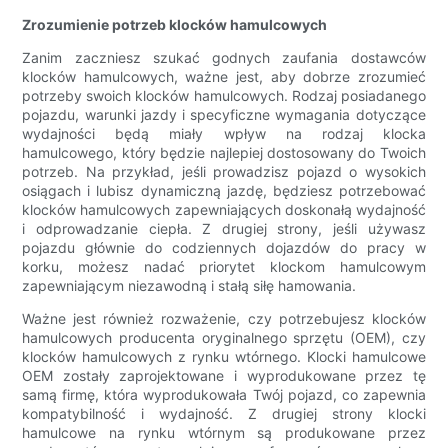
Zrozumienie potrzeb klocków hamulcowych
Zanim zaczniesz szukać godnych zaufania dostawców
klocków hamulcowych, ważne jest, aby dobrze zrozumieć
potrzeby swoich klocków hamulcowych. Rodzaj posiadanego
pojazdu, warunki jazdy i specyficzne wymagania dotyczące
wydajności będą miały wpływ na rodzaj klocka
hamulcowego, który będzie najlepiej dostosowany do Twoich
potrzeb. Na przykład, jeśli prowadzisz pojazd o wysokich
osiągach i lubisz dynamiczną jazdę, będziesz potrzebować
klocków hamulcowych zapewniających doskonałą wydajność
i odprowadzanie ciepła. Z drugiej strony, jeśli używasz
pojazdu głównie do codziennych dojazdów do pracy w
korku, możesz nadać priorytet klockom hamulcowym
zapewniającym niezawodną i stałą siłę hamowania.
Ważne jest również rozważenie, czy potrzebujesz klocków
hamulcowych producenta oryginalnego sprzętu (OEM), czy
klocków hamulcowych z rynku wtórnego. Klocki hamulcowe
OEM zostały zaprojektowane i wyprodukowane przez tę
samą firmę, która wyprodukowała Twój pojazd, co zapewnia
kompatybilność i wydajność. Z drugiej strony klocki
hamulcowe na rynku wtórnym są produkowane przez