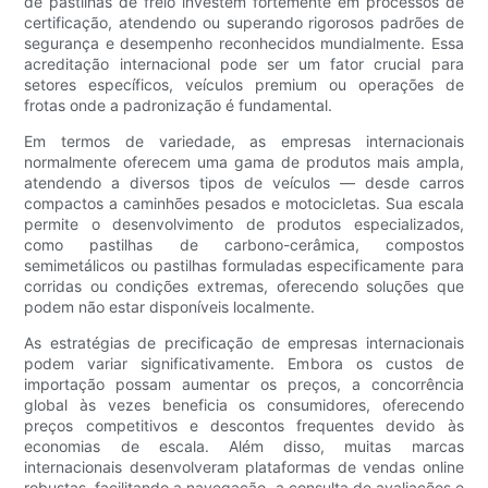
de pastilhas de freio investem fortemente em processos de
certificação, atendendo ou superando rigorosos padrões de
segurança e desempenho reconhecidos mundialmente. Essa
acreditação internacional pode ser um fator crucial para
setores específicos, veículos premium ou operações de
frotas onde a padronização é fundamental.
Em termos de variedade, as empresas internacionais
normalmente oferecem uma gama de produtos mais ampla,
atendendo a diversos tipos de veículos — desde carros
compactos a caminhões pesados ​​e motocicletas. Sua escala
permite o desenvolvimento de produtos especializados,
como pastilhas de carbono-cerâmica, compostos
semimetálicos ou pastilhas formuladas especificamente para
corridas ou condições extremas, oferecendo soluções que
podem não estar disponíveis localmente.
As estratégias de precificação de empresas internacionais
podem variar significativamente. Embora os custos de
importação possam aumentar os preços, a concorrência
global às vezes beneficia os consumidores, oferecendo
preços competitivos e descontos frequentes devido às
economias de escala. Além disso, muitas marcas
internacionais desenvolveram plataformas de vendas online
robustas, facilitando a navegação, a consulta de avaliações e