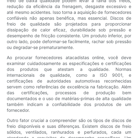
freio de baixa qualidade podem levar à falha dos freios,
redução da eficiência da frenagem, desgaste excessivo e
até mesmo acidentes. Isso torna a aquisição de fornecedores
confiáveis ​​não apenas benéfica, mas essencial. Discos de
freio de qualidade são projetados para proporcionar
dissipação de calor eficaz, durabilidade sob pressão e
desempenho de fricção consistente. Um produto inferior, por
outro lado, pode deformar-se facilmente, rachar sob pressão
ou degradar-se prematuramente.
Ao procurar fornecedores atacadistas online, você deve
examinar cuidadosamente as especificações e certificações
dos produtos que atestam a qualidade. Normas
internacionais de qualidade, como a ISO 9001, e
certificações de autoridades automotivas reconhecidas
servem como referências de excelência na fabricação. Além
das certificações, processos de produção bem
documentados e o uso de matérias-primas de alta qualidade
também indicam a confiabilidade dos produtos de um
fornecedor.
Outro fator crucial a compreender são os tipos de discos de
freio disponíveis e suas diferenças. Existem discos de freio
sólidos, ventilados, ranhurados e perfurados, cada um
atendendo a requisitos de desempenho específicos. Um