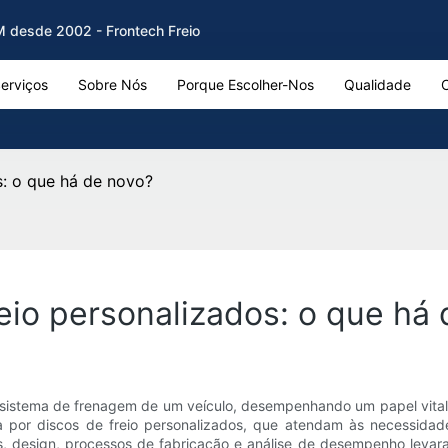
EM desde 2002 - Frontech Freio
erviços
Sobre Nós
Porque Escolher-Nos
Qualidade
s: o que há de novo?
eio personalizados: o que há
 sistema de frenagem de um veículo, desempenhando um papel vital
 por discos de freio personalizados, que atendam às necessidades
is, design, processos de fabricação e análise de desempenho levar