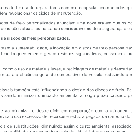
iscos de freio autorreparadores com microcápsulas incorporadas qu
dem revolucionar os ciclos de manutenção.
 discos de freio personalizados anunciam uma nova era em que os 
 condições atuais, aumentando consideravelmente a segurança e o
de discos de freio personalizados.
tam a sustentabilidade, a inovação em discos de freio personaliz
e freio frequentemente geram resíduos significativos, consomem m
, como o uso de materiais leves, a reciclagem de materiais descarta
em para a eficiência geral de combustível do veículo, reduzindo a
cicláveis ​​também está influenciando o design dos discos de freio. 
, visando minimizar o impacto ambiental a longo prazo causado p
dade ao minimizar o desperdício em comparação com a usinagem s
 evita o uso excessivo de recursos e reduz a pegada de carbono do
ência de substituições, diminuindo assim o custo ambiental associad
tentabilidade, prolongando o ciclo de vida útil dos componentes.