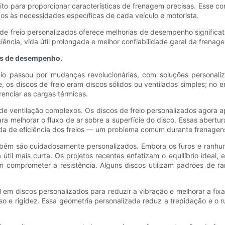
rito para proporcionar características de frenagem precisas. Esse c
s às necessidades específicas de cada veículo e motorista.
 de freio personalizados oferece melhorias de desempenho signific
ciência, vida útil prolongada e melhor confiabilidade geral da frena
es de desempenho.
eio passou por mudanças revolucionárias, com soluções personaliz
te, os discos de freio eram discos sólidos ou ventilados simples; n
renciar as cargas térmicas.
de ventilação complexos. Os discos de freio personalizados agora a
ara melhorar o fluxo de ar sobre a superfície do disco. Essas aber
da de eficiência dos freios — um problema comum durante frenagen
mbém são cuidadosamente personalizados. Embora os furos e ranhura
 útil mais curta. Os projetos recentes enfatizam o equilíbrio ide
comprometer a resistência. Alguns discos utilizam padrões de ran
l em discos personalizados para reduzir a vibração e melhorar a fix
eso e rigidez. Essa geometria personalizada reduz a trepidação e 