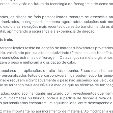
erece uma visão do futuro da tecnologia de frenagem e de como so
dos, os discos de freio personalizados tornaram-se essenciais pa
adronizados, a engenharia moderna agora adota soluções sob med
igo explora as inovações mais recentes que estão transformando os 
al, aprimorando a segurança e a experiência de direção.
e freio.
ersonalizados reside na adoção de materiais inovadores projetados
ido, valorizado por sua alta condutividade térmica e custo-benefíci
condições extremas de frenagem. Os avanços na metalurgia e nos m
uzem o peso e melhoram a dissipação de calor.
opulares em aplicações de alto desempenho. Esses materiais co
io personalizados feitos de carbono-cerâmica podem suportar tempe
o e reduzem significativamente o peso não suspenso nos veículos, o
ão se tornando mais acessíveis à medida que as técnicas de fabrica
çadas, como aço manganês misturado com revestimentos que melhora
o multicamadas ou híbrida, onde a superfície de fricção é feita d
as personalizadas encontram um equilíbrio ideal entre desempenho e 
mais importante no aprimoramento de materiais. Ao modificar a es