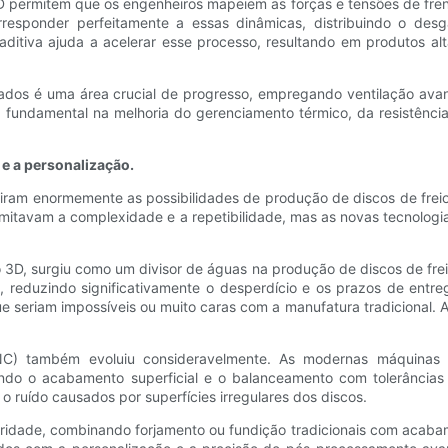
D permitem que os engenheiros mapeiem as forças e tensões de fren
rresponder perfeitamente a essas dinâmicas, distribuindo o desg
aditiva ajuda a acelerar esse processo, resultando em produtos 
zados é uma área crucial de progresso, empregando ventilação avan
undamental na melhoria do gerenciamento térmico, da resistência 
e a personalização.
ram enormemente as possibilidades de produção de discos de freio 
 limitavam a complexidade e a repetibilidade, mas as novas tecnol
D, surgiu como um divisor de águas na produção de discos de freio 
 reduzindo significativamente o desperdício e os prazos de entreg
 seriam impossíveis ou muito caras com a manufatura tradicional. A
NC) também evoluiu consideravelmente. As modernas máquinas
do o acabamento superficial e o balanceamento com tolerâncias a
ído causados ​​por superfícies irregulares dos discos.
ridade, combinando forjamento ou fundição tradicionais com acabam