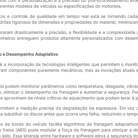
dos com a personalização e a precisão do pós-processamento ava
rentes modelos de veículos ou especificações do motorista.
ados e controle de qualidade em tempo real está se tornando cad
rões rigorosos de dimensões e propriedades do material, minimizand
aram drasticamente a precisão, a flexibilidade e a complexidade a
nheiros entreguem produtos altamente personalizados com desemp
to e Desempenho Adaptativo
 é a incorporação de tecnologias inteligentes que permitem o monit
 eram componentes puramente mecânicos, mas as inovações atuais s
reio podem monitorar parâmetros como temperatura, desgaste, vibra
 otimizar o desempenho da frenagem e aumentar a segurança. Por 
se aproximam de níveis críticos de aquecimento que podem levar à 
ermitem a medição precisa da degradação da espessura. Em vez de
 substituir os discos antes que ocorra uma falha, reduzindo o tempo
mas de bordo do veículo facilita algoritmos de frenagem adaptati
de freios (ABS) pode modular a força de frenagem para otimizar a di
lo. Essa sinergia entre hardware e software eleva a segurança do v