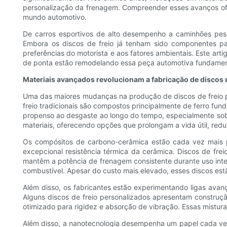
personalização da frenagem. Compreender esses avanços of
mundo automotivo.
De carros esportivos de alto desempenho a caminhões pesa
Embora os discos de freio já tenham sido componentes p
preferências do motorista e aos fatores ambientais. Este art
de ponta estão remodelando essa peça automotiva fundament
Materiais avançados revolucionam a fabricação de discos d
Uma das maiores mudanças na produção de discos de freio p
freio tradicionais são compostos principalmente de ferro fund
propenso ao desgaste ao longo do tempo, especialmente sob 
materiais, oferecendo opções que prolongam a vida útil, red
Os compósitos de carbono-cerâmica estão cada vez mais p
excepcional resistência térmica da cerâmica. Discos de fre
mantêm a potência de frenagem consistente durante uso intens
combustível. Apesar do custo mais elevado, esses discos est
Além disso, os fabricantes estão experimentando ligas avan
Alguns discos de freio personalizados apresentam construçã
otimizado para rigidez e absorção de vibração. Essas mistur
Além disso, a nanotecnologia desempenha um papel cada vez 