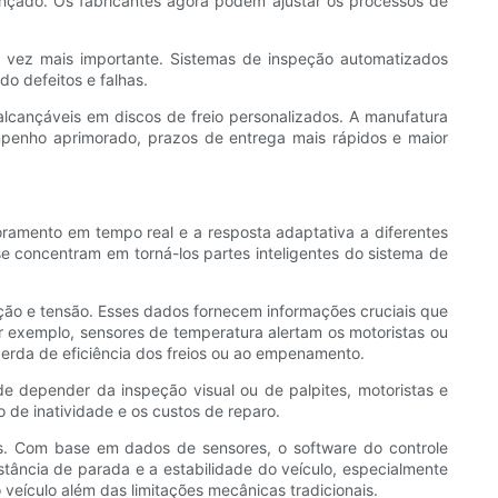
nçado. Os fabricantes agora podem ajustar os processos de
a vez mais importante. Sistemas de inspeção automatizados
o defeitos e falhas.
lcançáveis ​​em discos de freio personalizados. A manufatura
enho aprimorado, prazos de entrega mais rápidos e maior
oramento em tempo real e a resposta adaptativa a diferentes
e concentram em torná-los partes inteligentes do sistema de
ção e tensão. Esses dados fornecem informações cruciais que
exemplo, sensores de temperatura alertam os motoristas ou
perda de eficiência dos freios ou ao empenamento.
 depender da inspeção visual ou de palpites, motoristas e
 de inatividade e os custos de reparo.
vos. Com base em dados de sensores, o software do controle
stância de parada e a estabilidade do veículo, especialmente
eículo além das limitações mecânicas tradicionais.