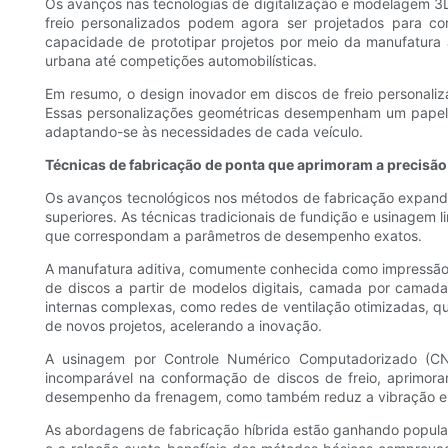
Os avanços nas tecnologias de digitalização e modelagem 3
freio personalizados podem agora ser projetados para co
capacidade de prototipar projetos por meio da manufatura 
urbana até competições automobilísticas.
Em resumo, o design inovador em discos de freio personali
Essas personalizações geométricas desempenham um papel f
adaptando-se às necessidades de cada veículo.
Técnicas de fabricação de ponta que aprimoram a precisão 
Os avanços tecnológicos nos métodos de fabricação expandi
superiores. As técnicas tradicionais de fundição e usinagem
que correspondam a parâmetros de desempenho exatos.
A manufatura aditiva, comumente conhecida como impressão 3
de discos a partir de modelos digitais, camada por camada,
internas complexas, como redes de ventilação otimizadas, que
de novos projetos, acelerando a inovação.
A usinagem por Controle Numérico Computadorizado (C
incomparável na conformação de discos de freio, aprimoran
desempenho da frenagem, como também reduz a vibração e o ru
As abordagens de fabricação híbrida estão ganhando popula