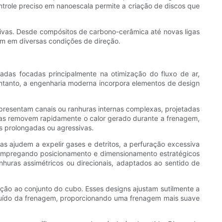
ontrole preciso em nanoescala permite a criação de discos que
ativas. Desde compósitos de carbono-cerâmica até novas ligas
gem em diversas condições de direção.
adas focadas principalmente na otimização do fluxo de ar,
o entanto, a engenharia moderna incorpora elementos de design
presentam canais ou ranhuras internas complexas, projetadas
turas removem rapidamente o calor gerado durante a frenagem,
s prolongadas ou agressivas.
s ajudem a expelir gases e detritos, a perfuração excessiva
al, empregando posicionamento e dimensionamento estratégicos
huras assimétricos ou direcionais, adaptados ao sentido de
ação ao conjunto do cubo. Esses designs ajustam sutilmente a
o ruído da frenagem, proporcionando uma frenagem mais suave