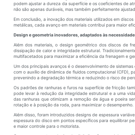
podem ajustar a dureza da superfície e os coeficientes de at
não são apenas duráveis, mas também perfeitamente ajustado
Em conclusão, a inovação dos materiais utilizados em discos
metálicas, cada avanço em materiais contribui para maior efi
Design e geometria inovadores, adaptados às necessidad
Além dos materiais, o design geométrico dos discos de fr
dissipação de calor e integridade estrutural. Tradicionalmen
multifacetados para maximizar a eficiência da frenagem e ge
Um dos principais avanços é o desenvolvimento de sistemas 
com o auxílio de dinâmica de fluidos computacional (CFD), p
prevenindo a degradação térmica e reduzindo o risco de per
Os padrões de ranhuras e furos na superfície de fricção ta
pode levar à redução da integridade estrutural e a uma vida
das ranhuras que otimizam a remoção de água e poeira sem 
rotação e à posição da roda, para maximizar o desempenho.
Além disso, foram introduzidos designs de espessura variáve
espessura do disco em pontos específicos para equilibrar p
e maior controle para o motorista.