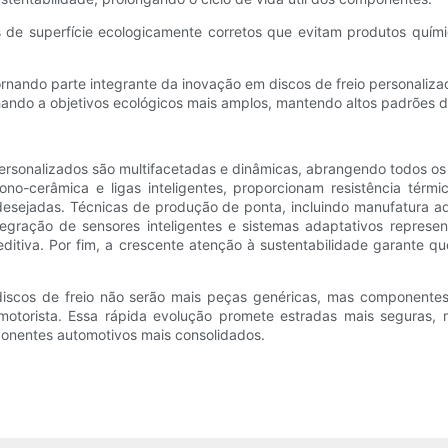
e superfície ecologicamente corretos que evitam produtos quími
rnando parte integrante da inovação em discos de freio personalizad
alinhando a objetivos ecológicos mais amplos, mantendo altos padrõe
ersonalizados são multifacetadas e dinâmicas, abrangendo todos os 
o-cerâmica e ligas inteligentes, proporcionam resistência térmi
esejadas. Técnicas de produção de ponta, incluindo manufatura a
egração de sensores inteligentes e sistemas adaptativos repres
ditiva. Por fim, a crescente atenção à sustentabilidade garante 
scos de freio não serão mais peças genéricas, mas componentes al
motorista. Essa rápida evolução promete estradas mais seguras,
ponentes automotivos mais consolidados.