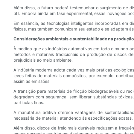
Além disso, o futuro poderá testemunhar o surgimento de d
útil. Embora ainda em fase experimental, essas inovações po
Em essência, as tecnologias inteligentes incorporadas em
físicas, mas também comunicam seu estado e se adaptam às
Considerações ambientais e sustentabilidade na produção 
À medida que as indústrias automotivas em todo o mundo ado
métodos e materiais tradicionais de produção de discos d
prejudiciais ao meio ambiente.
A indústria moderna adota cada vez mais práticas ecológicas
leves feitos de materiais compósitos, por exemplo, contribu
assim as emissões.
A transição para materiais de fricção biodegradáveis ​​ou re
degradam com segurança, sem liberar substâncias tóxicas
partículas finas.
A manufatura aditiva oferece vantagens de sustentabili
necessária de material, atendendo às especificações exatas,
Além disso, discos de freio mais duráveis ​​reduzem a frequ
menor desgaste contribuem diretamente para as metas de sus