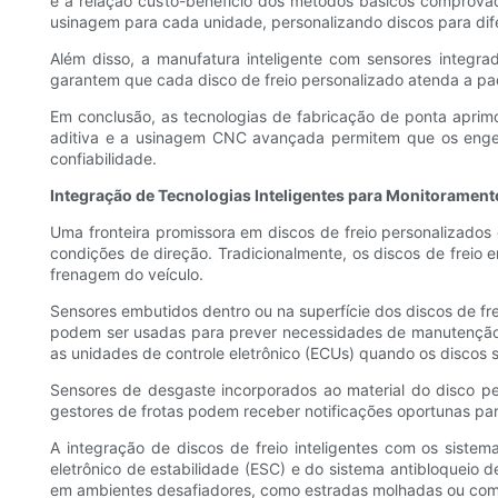
e a relação custo-benefício dos métodos básicos comprova
usinagem para cada unidade, personalizando discos para dife
Além disso, a manufatura inteligente com sensores integr
garantem que cada disco de freio personalizado atenda a pad
Em conclusão, as tecnologias de fabricação de ponta aprimor
aditiva e a usinagem CNC avançada permitem que os enge
confiabilidade.
Integração de Tecnologias Inteligentes para Monitoramen
Uma fronteira promissora em discos de freio personalizados
condições de direção. Tradicionalmente, os discos de freio
frenagem do veículo.
Sensores embutidos dentro ou na superfície dos discos de f
podem ser usadas para prever necessidades de manutenção,
as unidades de controle eletrônico (ECUs) quando os discos 
Sensores de desgaste incorporados ao material do disco p
gestores de frotas podem receber notificações oportunas para
A integração de discos de freio inteligentes com os siste
eletrônico de estabilidade (ESC) e do sistema antibloqueio 
em ambientes desafiadores, como estradas molhadas ou com ge