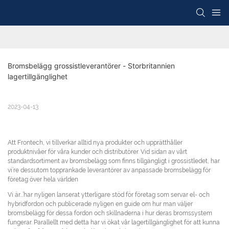
Bromsbelägg grossistleverantörer - Storbritannien 
lagertillgänglighet
2023-04-13
Att Frontech, vi tillverkar alltid nya produkter och upprätthåller
produktnivåer för våra kunder och distributörer. Vid sidan av vårt
standardsortiment av bromsbelägg som finns tillgängligt i grossistledet, har
vi’re dessutom topprankade leverantörer av anpassade bromsbelägg för
företag över hela världen
Vi är...’har nyligen lanserat ytterligare stöd för företag som servar el- och
hybridfordon och publicerade nyligen en guide om hur man väljer
bromsbelägg för dessa fordon och skillnaderna i hur deras bromssystem
fungerar. Parallellt med detta har vi ökat vår lagertillgänglighet för att kunna