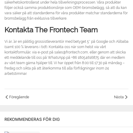
säkerhetskontrollerat under hela tillverkningsprocessen. Våra produkter
följer också samma produktionslinje som OEM-bromsbelägg, så att du kan
vara säker på att standarderna för våra produkter matchar standarderna för
bromsbelägg från exklusiva tillverkare.
Kontakta The Frontech Team
Vi är...’är en pålitlig grossistleverantör med betyget 5* på Google och Alibaba
(samt 100 % leverans i tid!). Kontakta oss när som helst via vårt
kontaktformulär, via e-post på sales@frontech.com, eller genom att skicka
ett meddelande till oss på WhatsApp på +86 18054616875 där en medlem
av vårt team gärna hjälper till. Vi har öppet från 8:00 till 17:30 på måndag –
fredag ​​och sikta på att återkomma till alla förfrågningar inom 24
arbetstimmar.
Föregående
Nästa
REKOMMENDERAS FÖR DIG