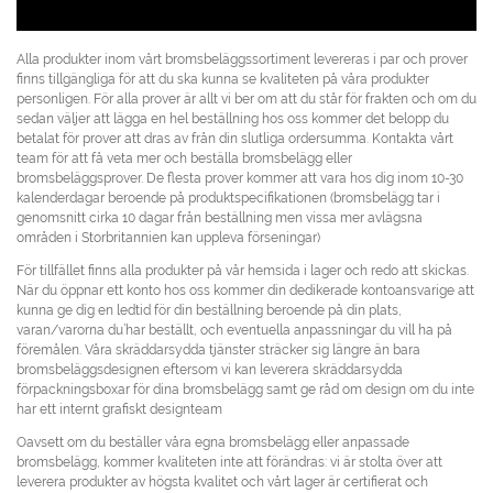
Alla produkter inom vårt bromsbeläggssortiment levereras i par och prover
finns tillgängliga för att du ska kunna se kvaliteten på våra produkter
personligen. För alla prover är allt vi ber om att du står för frakten och om du
sedan väljer att lägga en hel beställning hos oss kommer det belopp du
betalat för prover att dras av från din slutliga ordersumma. Kontakta vårt
team för att få veta mer och beställa bromsbelägg eller
bromsbeläggsprover. De flesta prover kommer att vara hos dig inom 10-30
kalenderdagar beroende på produktspecifikationen (bromsbelägg tar i
genomsnitt cirka 10 dagar från beställning men vissa mer avlägsna
områden i Storbritannien kan uppleva förseningar)
För tillfället finns alla produkter på vår hemsida i lager och redo att skickas.
När du öppnar ett konto hos oss kommer din dedikerade kontoansvarige att
kunna ge dig en ledtid för din beställning beroende på din plats,
varan/varorna du’har beställt, och eventuella anpassningar du vill ha på
föremålen. Våra skräddarsydda tjänster sträcker sig längre än bara
bromsbeläggsdesignen eftersom vi kan leverera skräddarsydda
förpackningsboxar för dina bromsbelägg samt ge råd om design om du inte
har ett internt grafiskt designteam
Oavsett om du beställer våra egna bromsbelägg eller anpassade
bromsbelägg, kommer kvaliteten inte att förändras: vi är stolta över att
leverera produkter av högsta kvalitet och vårt lager är certifierat och