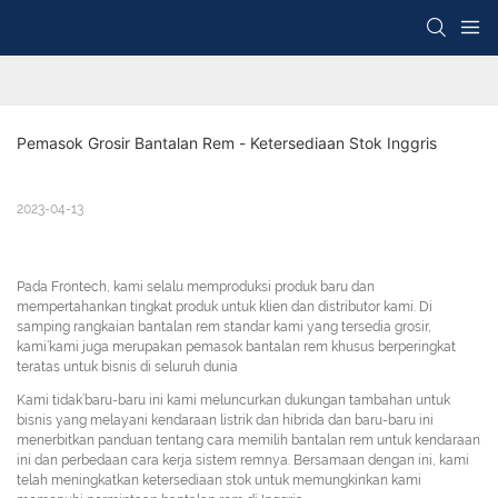
Pemasok Grosir Bantalan Rem - Ketersediaan Stok Inggris
2023-04-13
Pada Frontech, kami selalu memproduksi produk baru dan
mempertahankan tingkat produk untuk klien dan distributor kami. Di
samping rangkaian bantalan rem standar kami yang tersedia grosir,
kami’kami juga merupakan pemasok bantalan rem khusus berperingkat
teratas untuk bisnis di seluruh dunia
Kami tidak’baru-baru ini kami meluncurkan dukungan tambahan untuk
bisnis yang melayani kendaraan listrik dan hibrida dan baru-baru ini
menerbitkan panduan tentang cara memilih bantalan rem untuk kendaraan
ini dan perbedaan cara kerja sistem remnya. Bersamaan dengan ini, kami
telah meningkatkan ketersediaan stok untuk memungkinkan kami