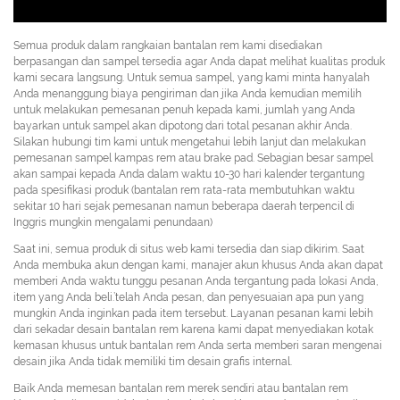
Semua produk dalam rangkaian bantalan rem kami disediakan
berpasangan dan sampel tersedia agar Anda dapat melihat kualitas produk
kami secara langsung. Untuk semua sampel, yang kami minta hanyalah
Anda menanggung biaya pengiriman dan jika Anda kemudian memilih
untuk melakukan pemesanan penuh kepada kami, jumlah yang Anda
bayarkan untuk sampel akan dipotong dari total pesanan akhir Anda.
Silakan hubungi tim kami untuk mengetahui lebih lanjut dan melakukan
pemesanan sampel kampas rem atau brake pad. Sebagian besar sampel
akan sampai kepada Anda dalam waktu 10-30 hari kalender tergantung
pada spesifikasi produk (bantalan rem rata-rata membutuhkan waktu
sekitar 10 hari sejak pemesanan namun beberapa daerah terpencil di
Inggris mungkin mengalami penundaan)
Saat ini, semua produk di situs web kami tersedia dan siap dikirim. Saat
Anda membuka akun dengan kami, manajer akun khusus Anda akan dapat
memberi Anda waktu tunggu pesanan Anda tergantung pada lokasi Anda,
item yang Anda beli.’telah Anda pesan, dan penyesuaian apa pun yang
mungkin Anda inginkan pada item tersebut. Layanan pesanan kami lebih
dari sekadar desain bantalan rem karena kami dapat menyediakan kotak
kemasan khusus untuk bantalan rem Anda serta memberi saran mengenai
desain jika Anda tidak memiliki tim desain grafis internal.
Baik Anda memesan bantalan rem merek sendiri atau bantalan rem