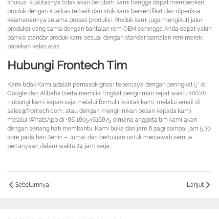
khusus, kualitasnya tidak akan berubah: kami bangga dapat memberikan
produk dengan kualitas terbaik dan stok kami bersertifikat dan diperiksa
keamanannya selama proses produksi. Produk kami juga mengikuti jalur
produksi yang sama dengan bantalan rem OEM sehingga Anda dapat yakin
bahwa standar produk kami sesuai dengan standar bantalan rem merek
pabrikan kelas atas.
Hubungi Frontech Tim
Kami tidak’Kami adalah pemasok grosir tepercaya dengan peringkat 5* di
Google dan Alibaba (serta memiliki tingkat pengiriman tepat waktu 100%!).
Hubungi kami kapan saja melalui formulir kontak kami, melalui email di
sales@frontech.com, atau dengan mengirimkan pesan kepada kami
melalui WhatsApp di +86 18054616875 dimana anggota tim kami akan
dengan senang hati membantu. Kami buka dari jam 8 pagi sampai jam 5:30
sore pada hari Senin – Jumat dan bertujuan untuk menjawab semua
pertanyaan dalam waktu 24 jam kerja.
Sebelumnya
Lanjut