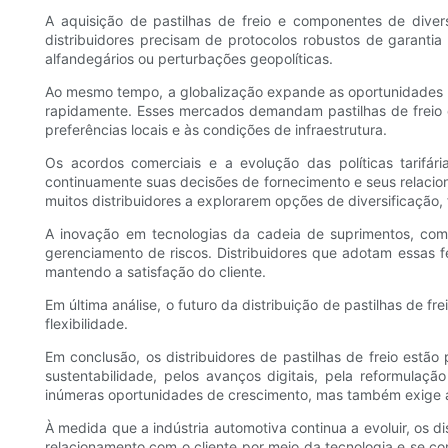
A aquisição de pastilhas de freio e componentes de diver
distribuidores precisam de protocolos robustos de garantia
alfandegários ou perturbações geopolíticas.
Ao mesmo tempo, a globalização expande as oportunidades 
rapidamente. Esses mercados demandam pastilhas de freio co
preferências locais e às condições de infraestrutura.
Os acordos comerciais e a evolução das políticas tarifár
continuamente suas decisões de fornecimento e seus relaci
muitos distribuidores a explorarem opções de diversificação, 
A inovação em tecnologias da cadeia de suprimentos, como
gerenciamento de riscos. Distribuidores que adotam essas 
mantendo a satisfação do cliente.
Em última análise, o futuro da distribuição de pastilhas de 
flexibilidade.
Em conclusão, os distribuidores de pastilhas de freio estão
sustentabilidade, pelos avanços digitais, pela reformulaç
inúmeras oportunidades de crescimento, mas também exige ag
À medida que a indústria automotiva continua a evoluir, os 
relacionamento com o cliente por meio da tecnologia e se 