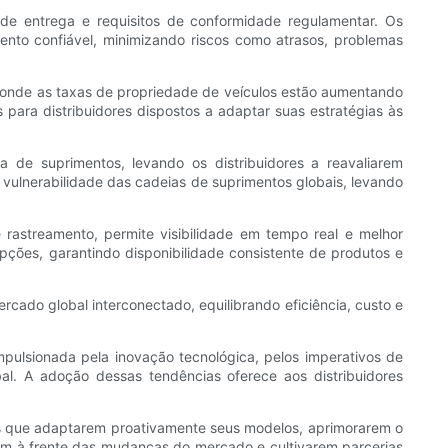
 de entrega e requisitos de conformidade regulamentar. Os
mento confiável, minimizando riscos como atrasos, problemas
onde as taxas de propriedade de veículos estão aumentando
para distribuidores dispostos a adaptar suas estratégias às
a de suprimentos, levando os distribuidores a reavaliarem
ulnerabilidade das cadeias de suprimentos globais, levando
rastreamento, permite visibilidade em tempo real e melhor
ções, garantindo disponibilidade consistente de produtos e
rcado global interconectado, equilibrando eficiência, custo e
impulsionada pela inovação tecnológica, pelos imperativos de
bal. A adoção dessas tendências oferece aos distribuidores
eles que adaptarem proativamente seus modelos, aprimorarem o
em à frente das mudanças do mercado e cultivarem parcerias