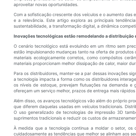
aproveitar novas oportunidades.
Com a sofisticação crescente dos veículos e o aumento das ex
e a relevância. Este artigo explora as principais tendên
sustentabilidade, a transformação digital, a dinâmica compe
Inovações tecnológicas estão remodelando a distribuição de
O cenário tecnológico está evoluindo em um ritmo sem prece
estão impulsionando mudanças tanto na oferta de produtos 
materiais ecologicamente corretos, como compósitos cer
materiais proporcionam melhor dissipação de calor, maior dura
Para os distribuidores, manter-se a par dessas inovações sig
a tecnologia impacta a forma como os distribuidores interage
os níveis de estoque, prevejam flutuações na demanda e ge
ofereçam um serviço melhor, prazos de entrega mais rápido
Além disso, os avanços tecnológicos vão além do próprio prod
que diferem daquelas usadas em veículos tradicionais. Dis
O uso generalizado de tecnologias de impressão 3D tamb
suprimentos tradicionais e reduzir os custos de armazenamen
À medida que a tecnologia continua a moldar o setor, os d
cuidadosamente as tendências que melhor se alinham aos seus