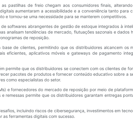
 as pastilhas de freio chegam aos consumidores finais, alterando
igitais aumentaram a acessibilidade e a conveniência tanto para 
nto e tornou-se uma necessidade para se manterem competitivos.
de softwares abrangentes de gestão de estoque integrados à inteligê
mas analisam tendências de mercado, flutuações sazonais e dados his
cronogramas de reposição.
a base de clientes, permitindo que os distribuidores alcancem os 
itais eficientes, aplicativos móveis e gateways de pagamento int
ém permite que os distribuidores se conectem com os clientes de f
erecer pacotes de produtos e fornecer conteúdo educativo sobre a 
res como especialistas do setor.
Ms) e fornecedores do mercado de reposição por meio de plataform
s e remessas permite que os distribuidores garantam entregas pont
esafios, incluindo riscos de cibersegurança, investimentos em tecnol
ar as ferramentas digitais com sucesso.