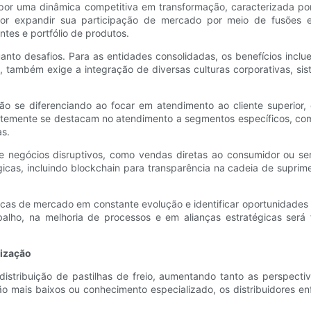
o por uma dinâmica competitiva em transformação, caracterizada po
or expandir sua participação de mercado por meio de fusões e a
ntes e portfólio de produtos.
uanto desafios. Para as entidades consolidadas, os benefícios inc
o, também exige a integração de diversas culturas corporativas, s
tão se diferenciando ao focar em atendimento ao cliente superior,
ntemente se destacam no atendimento a segmentos específicos, como
s.
negócios disruptivos, como vendas diretas ao consumidor ou serv
cas, incluindo blockchain para transparência na cadeia de supriment
cas de mercado em constante evolução e identificar oportunidades 
balho, na melhoria de processos e em alianças estratégicas ser
lização
 distribuição de pastilhas de freio, aumentando tanto as perspec
o mais baixos ou conhecimento especializado, os distribuidores en