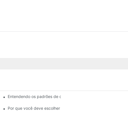
Entendendo os padrões de qualidade entre os fabricantes de pas
ra sua empresa
as de freio
Por que você deve escolher um revendedor autorizado de pastil