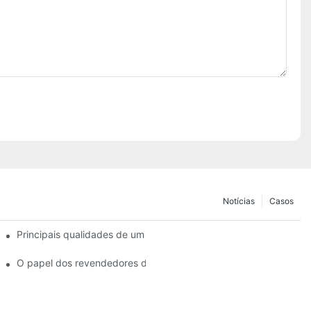
Notícias
Casos
tilhas de freio
Principais qualidades de um revendedor confiável de pastilhas d
has de freio?
O papel dos revendedores de pastilhas de freio na manutenção 