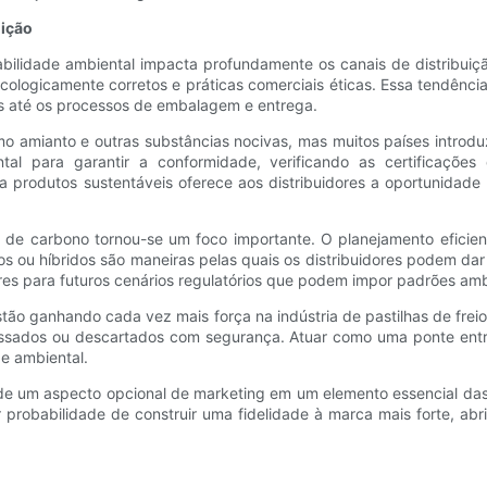
uição
abilidade ambiental impacta profundamente os canais de distribuiçã
logicamente corretos e práticas comerciais éticas. Essa tendência i
as até os processos de embalagem e entrega.
omo amianto e outras substâncias nocivas, mas muitos países intro
l para garantir a conformidade, verificando as certificações
 produtos sustentáveis ​​oferece aos distribuidores a oportunidade
a de carbono tornou-se um foco importante. O planejamento eficie
icos ou híbridos são maneiras pelas quais os distribuidores podem da
es para futuros cenários regulatórios que podem impor padrões ambi
stão ganhando cada vez mais força na indústria de pastilhas de frei
essados ​​ou descartados com segurança. Atuar como uma ponte entr
de ambiental.
de um aspecto opcional de marketing em um elemento essencial das e
r probabilidade de construir uma fidelidade à marca mais forte, a