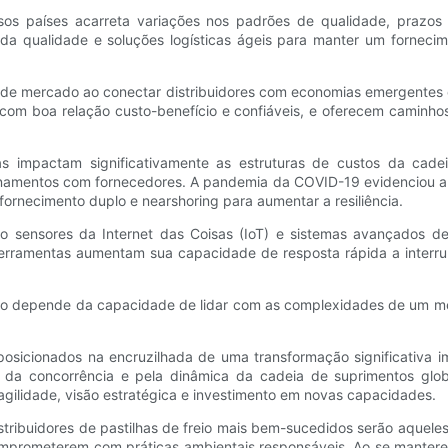
sos países acarreta variações nos padrões de qualidade, prazos
 da qualidade e soluções logísticas ágeis para manter um forneci
de mercado ao conectar distribuidores com economias emergentes 
m boa relação custo-benefício e confiáveis, e oferecem caminhos 
ias impactam significativamente as estruturas de custos da cadei
onamentos com fornecedores. A pandemia da COVID-19 evidenciou a v
fornecimento duplo e nearshoring para aumentar a resiliência.
 sensores da Internet das Coisas (IoT) e sistemas avançados de 
ferramentas aumentam sua capacidade de resposta rápida a interrup
freio depende da capacidade de lidar com as complexidades de um me
 posicionados na encruzilhada de uma transformação significativa 
ão da concorrência e pela dinâmica da cadeia de suprimentos glo
ilidade, visão estratégica e investimento em novas capacidades.
distribuidores de pastilhas de freio mais bem-sucedidos serão aqu
comprometerem com práticas ambientais responsáveis. Ao se manter