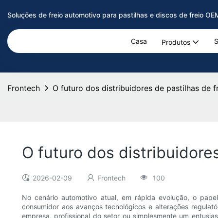
Soluções de freio automotivo para pastilhas e discos de freio O
Casa
S
Produtos
Frontech
O futuro dos distribuidores de pastilhas de f
O futuro dos distribuidore
2026-02-09
Frontech
100
No cenário automotivo atual, em rápida evolução, o pape
consumidor aos avanços tecnológicos e alterações regulat
empresa, profissional do setor ou simplesmente um entusiast