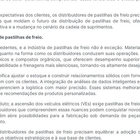
pectativas dos clientes, os distribuidores de pastilhas de freio p
cias que moldam o futuro da distribuição de pastilhas de freio, 
titiva e a mudança no cenário da cadeia de suprimentos.
 pastilhas de freio.
dentes, e a indústria de pastilhas de freio não é exceção. Mater
quanto na forma como os distribuidores conduzem suas operações.
âmicos e compostos orgânicos, que oferecem desempenho superio
bilidade e frenagens mais silenciosas, tornando-os altamente desejáve
nifica ajustar o estoque e construir relacionamentos sólidos com fo
m com os clientes. A integração de análises de dados inteligentes e
renciem a logística com maior precisão. Esses sistemas melhoram
s e recomendações de produtos personalizadas.
uto; a ascensão dos veículos elétricos (VEs) exige pastilhas de fre
tribuidores que compreendem essas nuances podem conquistar novo
ém abre possibilidades para a fabricação sob demanda de peças
to.
istribuidores de pastilhas de freio precisam equilibrar a adoçã
 objetivos estratégicos e à sua base de clientes.