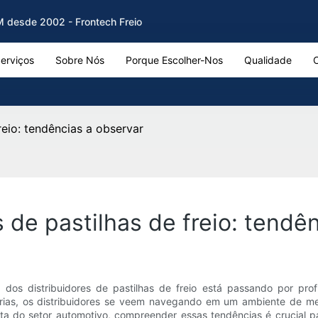
EM desde 2002 - Frontech Freio
erviços
Sobre Nós
Porque Escolher-Nos
Qualidade
reio: tendências a observar
s de pastilhas de freio: tendê
l dos distribuidores de pastilhas de freio está passando por pr
órias, os distribuidores se veem navegando em um ambiente de m
a do setor automotivo, compreender essas tendências é crucial par