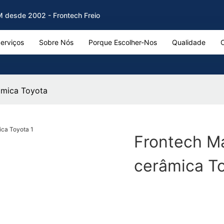
EM desde 2002 - Frontech Freio
erviços
Sobre Nós
Porque Escolher-Nos
Qualidade
râmica Toyota
Frontech Ma
cerâmica T