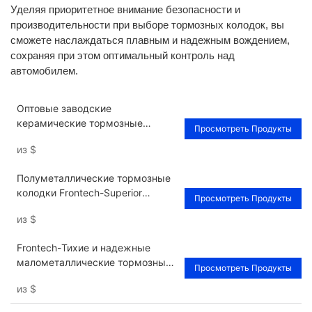
Уделяя приоритетное внимание безопасности и
производительности при выборе тормозных колодок, вы
сможете наслаждаться плавным и надежным вождением,
сохраняя при этом оптимальный контроль над
автомобилем.
Оптовые заводские
керамические тормозные
Просмотреть Продукты
колодки: превосходная
из
$
тормозная способность
Полуметаллические тормозные
колодки Frontech-Superior
Просмотреть Продукты
Stopping Power FNH13238
из
$
Поставщики
Frontech-Тихие и надежные
малометаллические тормозные
Просмотреть Продукты
колодки FNH12635 Поставщики
из
$