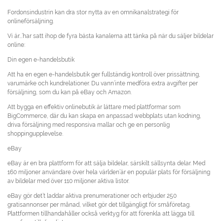
Fordonsindustrin kan dra stor nytta av en omnikanalstrategi för
onlineförsäljning.
Vi är...’har satt ihop de fyra bästa kanalerna att tänka på när du säljer bildelar
online:
Din egen e-handelsbutik
Att ha en egen e-handelsbutik ger fullständig kontroll över prissättning,
varumärke och kundrelationer. Du vann’inte medföra extra avgifter per
försäljning, som du kan på eBay och Amazon.
Att bygga en effektiv onlinebutik är lättare med plattformar som
BigCommerce, där du kan skapa en anpassad webbplats utan kodning,
driva försäljning med responsiva mallar och ge en personlig
shoppingupplevelse.
eBay
eBay är en bra plattform för att sälja bildelar, särskilt sällsynta delar. Med
160 miljoner användare över hela världen’är en populär plats för försäljning
av bildelar med över 110 miljoner aktiva listor.
eBay gör det’t laddar aktiva prenumerationer och erbjuder 250
gratisannonser per månad, vilket gör det tillgängligt för småföretag.
Plattformen tillhandahåller också verktyg för att förenkla att lägga till