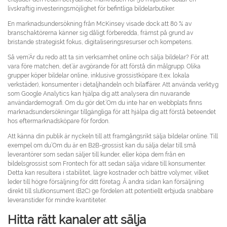
livskraftig investeringsmöjlighet för befintliga bildelarbutiker.
En marknadsundersökning från McKinsey visade dock att 80 % av
branschaktörerna känner sig dåligt förberedda, främst på grund av
bristande strategiskt fokus, digitaliseringsresurser och kompetens.
Så vem’Är du redo att ta sin verksamhet online och sälja bildelar? För att
vara före matchen, det’är avgörande för att förstå din målgrupp. Olika
grupper köper bildelar online, inklusive grossistköpare (t.ex. lokala
verkstäder), konsumenter i detaljhandeln och bilaffärer. Att använda verktyg
som Google Analytics kan hjälpa dig att analysera din nuvarande
användardemografi. Om du gör det.’Om du inte har en webbplats finns
marknadsundersökningar tillgängliga för att hjälpa dig att förstå beteendet
hos eftermarknadsköpare för fordon.
Att känna din publik är nyckeln till att framgångsrikt sälja bildelar online. Till
exempel om du’Om du är en B2B-grossist kan du sälja delar till små
leverantörer som sedan säljer till kunder, eller köpa dem från en
bildelsgrossist som Frontech för att sedan sälja vidare till konsumenter.
Detta kan resultera i stabilitet, lägre kostnader och bättre volymer, vilket
leder till högre försäljning för ditt företag. Å andra sidan kan försäljning
direkt till slutkonsument (B2C) ge fördelen att potentiellt erbjuda snabbare
leveranstider för mindre kvantiteter.
Hitta rätt kanaler att sälja