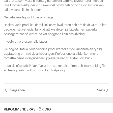
sälja, eftersom vissa bilföretag har använt samma leverantörer i flera år.
Hos Frontech erbjuder vi till exempel bromsbelägg och skor som du kan
sälja vidare till dina kunder.
Ge detaljerade produktbeskrivningar
Beskriv varje produkt i detalj, inklusive kvaliteten och om de är OEM- eller
tredjepartstillverkade. Tänk på att kvaliteten på bildelar kan påverka
passagerarnas säkerhet, så var noggrann i din beskrivning.
Investera i professionella bilder
Ge högkvalitativa bilder av dina produkter för att ge kunderna en tydlig
uppfattning om vad de är’köper igen. Professionella bilder kommer att
förbättra deras övergripande upplevelse när du surfar i din butik.
Letar du efter stöd? Don’Tveka inte att kontakta Frontech-teamet idag för
en trevlig pratstund om hur vi kan hjälpa dig.
Föregående
Nästa
REKOMMENDERAS FÖR DIG