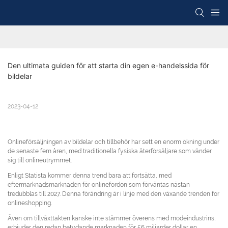
Den ultimata guiden för att starta din egen e-handelssida för 
bildelar
2023-04-12
Onlineförsäljningen av bildelar och tillbehör har sett en enorm ökning under
de senaste fem åren, med traditionella fysiska återförsäljare som vänder
sig till onlineutrymmet.
Enligt Statista kommer denna trend bara att fortsätta, med
eftermarknadsmarknaden för onlinefordon som förväntas nästan
tredubblas till 2027. Denna förändring är i linje med den växande trenden för
onlineshopping.
Även om tillväxttakten kanske inte stämmer överens med modeindustrins,
erbjuder den redan betydande marknaden för 56 miljarder dollar en