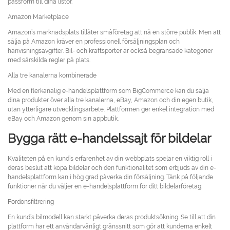
passform till dina listor.
Amazon Marketplace
Amazon’s marknadsplats tillåter småföretag att nå en större publik. Men att
sälja på Amazon kräver en professionell försäljningsplan och
hänvisningsavgifter. Bil- och kraftsporter är också begränsade kategorier
med särskilda regler på plats.
Alla tre kanalerna kombinerade
Med en flerkanalig e-handelsplattform som BigCommerce kan du sälja
dina produkter över alla tre kanalerna, eBay, Amazon och din egen butik,
utan ytterligare utvecklingsarbete. Plattformen ger enkel integration med
eBay och Amazon genom sin appbutik.
Bygga rätt e-handelssajt för bildelar
Kvaliteten på en kund’s erfarenhet av din webbplats spelar en viktig roll i
deras beslut att köpa bildelar och den funktionalitet som erbjuds av din e-
handelsplattform kan i hög grad påverka din försäljning. Tänk på följande
funktioner när du väljer en e-handelsplattform för ditt bildelarföretag:
Fordonsfiltrering
En kund’s bilmodell kan starkt påverka deras produktsökning. Se till att din
plattform har ett användarvänligt gränssnitt som gör att kunderna enkelt