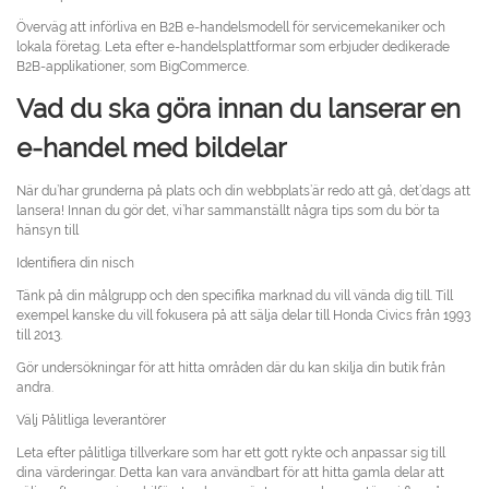
Överväg att införliva en B2B e-handelsmodell för servicemekaniker och
lokala företag. Leta efter e-handelsplattformar som erbjuder dedikerade
B2B-applikationer, som BigCommerce.
Vad du ska göra innan du lanserar en
e-handel med bildelar
När du’har grunderna på plats och din webbplats’är redo att gå, det’dags att
lansera! Innan du gör det, vi’har sammanställt några tips som du bör ta
hänsyn till
Identifiera din nisch
Tänk på din målgrupp och den specifika marknad du vill vända dig till. Till
exempel kanske du vill fokusera på att sälja delar till Honda Civics från 1993
till 2013.
Gör undersökningar för att hitta områden där du kan skilja din butik från
andra.
Välj Pålitliga leverantörer
Leta efter pålitliga tillverkare som har ett gott rykte och anpassar sig till
dina värderingar. Detta kan vara användbart för att hitta gamla delar att