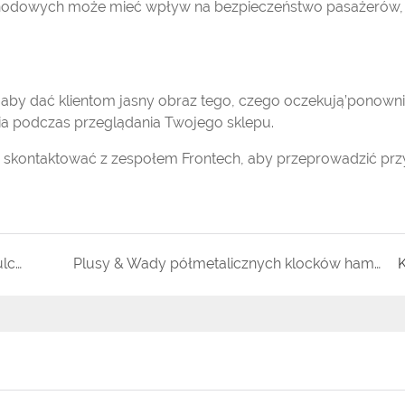
mochodowych może mieć wpływ na bezpieczeństwo pasażerów,
, aby dać klientom jasny obraz tego, czego oczekują’ponown
ia podczas przeglądania Twojego sklepu.
iś skontaktować z zespołem Frontech, aby przeprowadzić prz
Jak ocenić jakość producentów klocków hamulcowych
Plusy & Wady półmetalicznych klocków hamulcowych
K