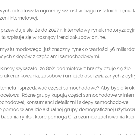
ych odnotowała ogromny wzrost w ciągu ostatnich pięciu la
zeni internetowej.
 przewiduje się, że do 2027 r. internetowy rynek motoryzacyj
 ta wpisuje się w rosnący trend zakupów online.
emysłu modowego, już znaczny rynek o wartości 56 miliard
iejących sklepów z częściami samochodowymi.
insey wykazało, że 80% podmiotów z branży czuje się źle
 ukierunkowania, zasobów i umiejętności związanych z cyfr
 Internetu i sprzedawać części samochodowe? Aby być o krok
ę docelową. Różne grupy kupują części samochodowe w intern
mochodowe), konsumenci detaliczni i sklepy samochodowe.
że pomóc w analizie aktualnej grupy demograficznej użytkow
 są badania rynku, które pomogą Ci zrozumieć zachowania kli