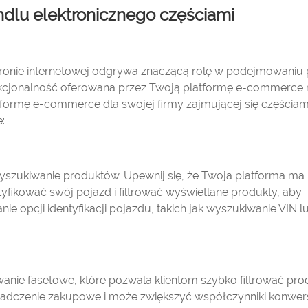
ndlu elektronicznego częściami
stronie internetowej odgrywa znaczącą rolę w podejmowaniu 
nkcjonalność oferowana przez Twoją platformę e-commerce
formę e-commerce dla swojej firmy zajmującej się częściam
:
zukiwanie produktów. Upewnij się, że Twoja platforma ma
ntyfikować swój pojazd i filtrować wyświetlane produkty, aby
e opcji identyfikacji pojazdu, takich jak wyszukiwanie VIN l
ie fasetowe, które pozwala klientom szybko filtrować pro
iadczenie zakupowe i może zwiększyć współczynniki konwers