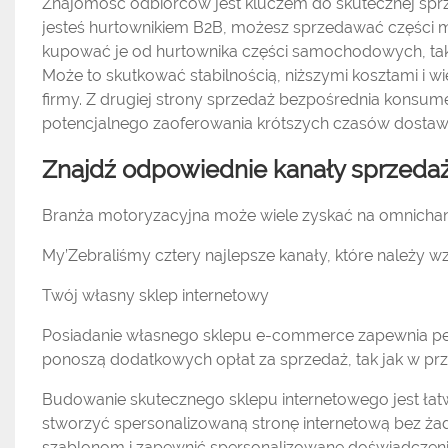
Znajomość odbiorców jest kluczem do skutecznej sprze
jesteś hurtownikiem B2B, możesz sprzedawać części m
kupować je od hurtownika części samochodowych, tak
Może to skutkować stabilnością, niższymi kosztami i
firmy. Z drugiej strony sprzedaż bezpośrednia kons
potencjalnego zaoferowania krótszych czasów dostaw 
Znajdź odpowiednie kanały sprzeda
Branża motoryzacyjna może wiele zyskać na omnichan
My’Zebraliśmy cztery najlepsze kanały, które należy
Twój własny sklep internetowy
Posiadanie własnego sklepu e-commerce zapewnia pełną
ponoszą dodatkowych opłat za sprzedaż, tak jak w p
Budowanie skutecznego sklepu internetowego jest łat
stworzyć spersonalizowaną stronę internetową bez ż
szablonom i zapewnić spersonalizowane doświadczen