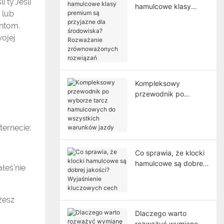
 ty’Jeśli
hamulcowe klasy
 lub
premium są przyjazne
ntom.
dla środowiska?
ojej
Rozważanie
zrównoważonych
rozwiązań
Kompleksowy
przewodnik po
wyborze tarcz
hamulcowych do
wszystkich warunków
ernecie:
jazdy
Co sprawia, że ​​klocki
hamulcowe są dobrej
łeś’nie
jakości? Wyjaśnienie
kluczowych cech
żesz
Dlaczego warto
rozważyć wymianę