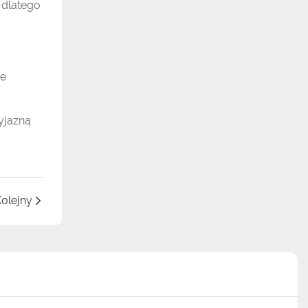
 dlatego
ie
yjazną
olejny