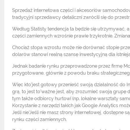
Sprzedaż internetowa części i akcesoriów samochodow
tradycyjni sprzedawcy detaliczni zwrócili się do przestr
Według Statisty tendencja ta będzie się utrzymywać, a
części zamiennych wzrośnie prawie trzykrotnie. Zmiana
Chociaż stopa wzrostu może nie dorównać stopie prz
dolarów stanowi realną szansę inwestycyjną dla istn
Jednak badanie rynku przeprowadzone przez firmę McK
przygotowane, głównie z powodu braku strategicznego
Więc kto’jest gotowy przenieść swoją działalność do
grą, to jest to’ważne jest, aby zrozumieć swoją grup
tym także odbiorcy hurtowi (np. lokalne warsztaty sa
Korzystanie z narzędzi takich jak Google Analytics mo
Jeśli nie’Jeśli nie masz strony internetowej, dostępne
rynku części zamiennych.