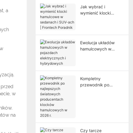
Jak wybrać i
t, a
wymienić klocki
hamulcowe w
sedanach i SUV-ach |
nych
Frontech Poradnik
Ewolucja układów
ów
hamulcowych w
pojazdach
elektrycznych i
hybrydowych
yzacją.
Kompletny
przewodnik po
 przed
najlepszych
ecie, w
światowych
producentach
ników.
klocków hamulcowych
entów na
w 2026 r.
Czy tarcze