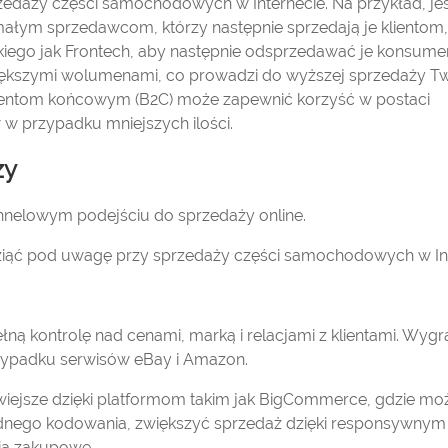
daży części samochodowych w Internecie. Na przykład, jeśli
ałym sprzedawcom, którzy następnie sprzedają je klientom,
iego jak Frontech, aby następnie odsprzedawać je konsume
 większymi wolumenami, co prowadzi do wyższej sprzedaży Tw
umentom końcowym (B2C) może zapewnić korzyść w postaci
w przypadku mniejszych ilości.
ży
nelowym podejściu do sprzedaży online.
 wziąć pod uwagę przy sprzedaży części samochodowych w Int
 kontrolę nad cenami, marką i relacjami z klientami. Wygra
rzypadku serwisów eBay i Amazon.
wiejsze dzięki platformom takim jak BigCommerce, gdzie mo
adnego kodowania, zwiększyć sprzedaż dzięki responsywnym
ia zakupowe.