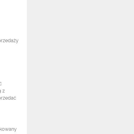
sprzedaży
ć
ą z
przedać
dukowany