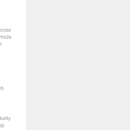
przez
 może
i
ub
dukty
ji.