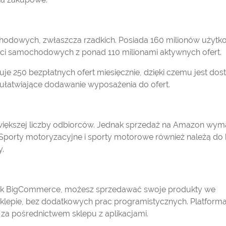
chodowych, zwłaszcza rzadkich. Posiada 160 milionów użyt
ści samochodowych z ponad 110 milionami aktywnych ofert.
ruje 250 bezpłatnych ofert miesięcznie, dzięki czemu jest dos
 ułatwiające dodawanie wyposażenia do ofert.
iększej liczby odbiorców. Jednak sprzedaż na Amazon wy
 Sporty motoryzacyjne i sporty motorowe również należą do k
y.
j jak BigCommerce, możesz sprzedawać swoje produkty we
sklepie, bez dodatkowych prac programistycznych. Platform
 za pośrednictwem sklepu z aplikacjami.