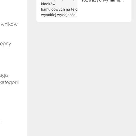
klocków hamulcowych
na te o wysokiej
wydajności
kowników
tępny
maga
ategorii
a