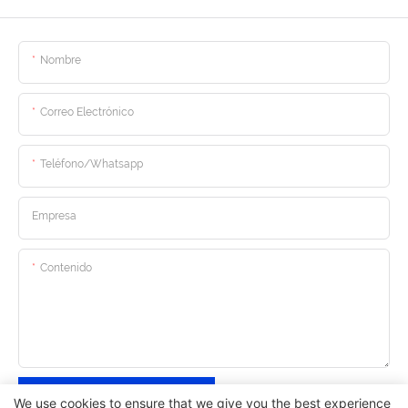
Nombre
Correo Electrónico
Teléfono/whatsapp
Empresa
Contenido
Enviar Consulta Ahora
We use cookies to ensure that we give you the best experience