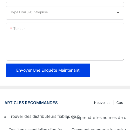
Type D&#39;entreprise
Teneur
Envoyer Une Enquête Maintenant
ARTICLES RECOMMANDÉS
Nouvelles
Cas
Trouver des distributeurs fiables de plaquettes de frein pour vo
Comprendre les normes de qual
Qualités essentielles d'un fournisseur fiable de plaquettes de fre
Comment comparer les prix des