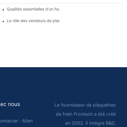
de frein
Qualités essentielles d'un fournisseur fiable de plaquettes de frei
Le rôle des vendeurs de plaquettes de frein dans l'entretien des
vec nous
Le fournisseur de plaquettes
de frein Frontech a été créé
ontacter : Allen
en 2002. Il intègre R&D,