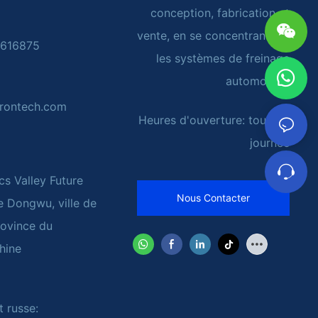
conception, fabrication et
vente, en se concentrant sur
4616875
les systèmes de freinage
automobile
rontech.com
Heures d'ouverture: toute la
journée
cs Valley Future
Nous Contacter
de Dongwu, ville de
rovince du
hine
t russe: