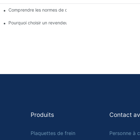
Comprendre les normes de qualité des fabricants de plaquettes 
tre entreprise
fférents vendeurs
Pourquoi choisir un revendeur agréé de plaquettes de frein
Produits
Contact a
Plaquettes de frein
Personne à c