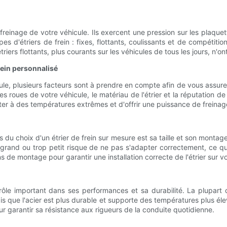
 freinage de votre véhicule. Ils exercent une pression sur les plaque
 types d'étriers de frein : fixes, flottants, coulissants et de compét
riers flottants, plus courants sur les véhicules de tous les jours, n'o
rein personnalisé
cule, plusieurs facteurs sont à prendre en compte afin de vous assure
des roues de votre véhicule, le matériau de l'étrier et la réputation 
ster à des températures extrêmes et d'offrir une puissance de freina
du choix d'un étrier de frein sur mesure est sa taille et son montage. 
p grand ou trop petit risque de ne pas s'adapter correctement, ce 
de montage pour garantir une installation correcte de l'étrier sur vo
n rôle important dans ses performances et sa durabilité. La plupart 
dis que l'acier est plus durable et supporte des températures plus élev
r garantir sa résistance aux rigueurs de la conduite quotidienne.