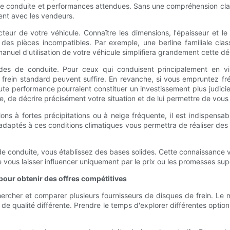
de conduite et performances attendues. Sans une compréhension clai
ent avec les vendeurs.
r de votre véhicule. Connaître les dimensions, l'épaisseur et le
ur des pièces incompatibles. Par exemple, une berline familiale cl
anuel d'utilisation de votre véhicule simplifiera grandement cette d
es de conduite. Pour ceux qui conduisent principalement en vill
e frein standard peuvent suffire. En revanche, si vous empruntez
 performance pourraient constituer un investissement plus judicieux,
, de décrire précisément votre situation et de lui permettre de vous o
 à fortes précipitations ou à neige fréquente, il est indispensable 
adaptés à ces conditions climatiques vous permettra de réaliser des
 de conduite, vous établissez des bases solides. Cette connaissance
e vous laisser influencer uniquement par le prix ou les promesses sup
our obtenir des offres compétitives
chercher et comparer plusieurs fournisseurs de disques de frein. L
de qualité différente. Prendre le temps d'explorer différentes option