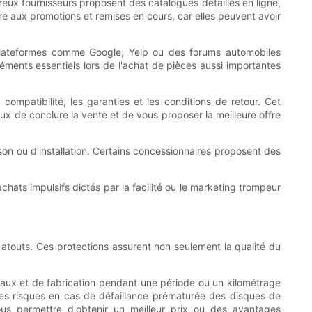
eux fournisseurs proposent des catalogues détaillés en ligne,
ière aux promotions et remises en cours, car elles peuvent avoir
s plateformes comme Google, Yelp ou des forums automobiles
éments essentiels lors de l'achat de pièces aussi importantes
ompatibilité, les garanties et les conditions de retour. Cet
eux de conclure la vente et de vous proposer la meilleure offre
son ou d'installation. Certains concessionnaires proposent des
chats impulsifs dictés par la facilité ou le marketing trompeur
x atouts. Ces protections assurent non seulement la qualité du
iaux et de fabrication pendant une période ou un kilométrage
les risques en cas de défaillance prématurée des disques de
ous permettre d'obtenir un meilleur prix ou des avantages