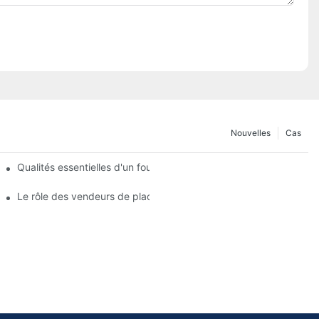
Nouvelles
Cas
de frein
Qualités essentielles d'un fournisseur fiable de plaquettes de frei
Le rôle des vendeurs de plaquettes de frein dans l'entretien des