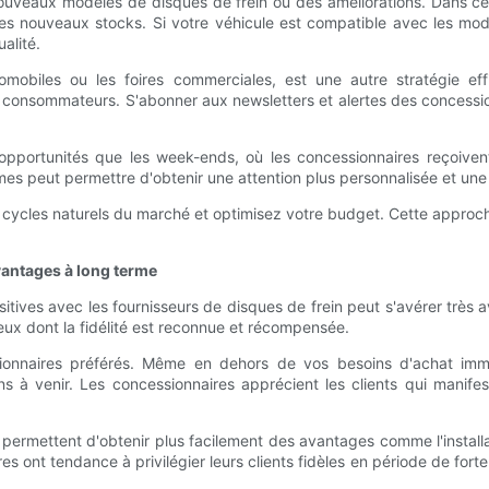
ouveaux modèles de disques de frein ou des améliorations. Dans ce
 les nouveaux stocks. Si votre véhicule est compatible avec les mo
alité.
mobiles ou les foires commerciales, est une autre stratégie eff
es consommateurs. S'abonner aux newsletters et alertes des concessi
 opportunités que les week-ends, où les concessionnaires reçoive
es peut permettre d'obtenir une attention plus personnalisée et une 
es cycles naturels du marché et optimisez votre budget. Cette appr
vantages à long terme
sitives avec les fournisseurs de disques de frein peut s'avérer très
eux dont la fidélité est reconnue et récompensée.
ionnaires préférés. Même en dehors de vos besoins d'achat immé
 à venir. Les concessionnaires apprécient les clients qui manifest
t permettent d'obtenir plus facilement des avantages comme l'installati
es ont tendance à privilégier leurs clients fidèles en période de fort