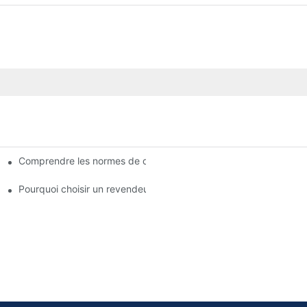
Comprendre les normes de qualité des fabricants de plaquettes 
tre entreprise
fférents vendeurs
Pourquoi choisir un revendeur agréé de plaquettes de frein