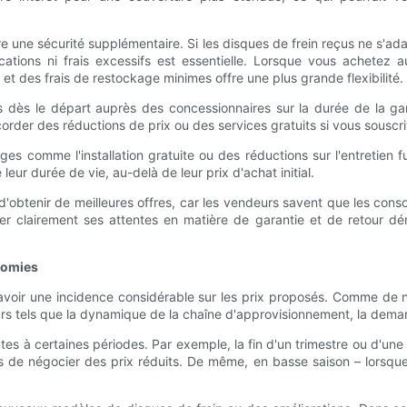
e une sécurité supplémentaire. Si les disques de frein reçus ne s'ad
lications ni frais excessifs est essentielle. Lorsque vous achetez
et des frais de restockage minimes offre une plus grande flexibilité.
dès le départ auprès des concessionnaires sur la durée de la gara
corder des réductions de prix ou des services gratuits si vous sousc
es comme l'installation gratuite ou des réductions sur l'entretien 
eur durée de vie, au-delà de leur prix d'achat initial.
'obtenir de meilleures offres, car les vendeurs savent que les con
er clairement ses attentes en matière de garantie et de retour démo
nomies
avoir une incidence considérable sur les prix proposés. Comme de 
urs tels que la dynamique de la chaîne d'approvisionnement, la deman
s à certaines périodes. Par exemple, la fin d'un trimestre ou d'une a
s de négocier des prix réduits. De même, en basse saison – lorsque