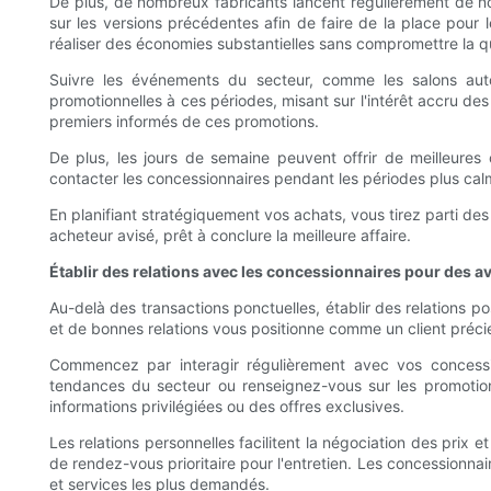
De plus, de nombreux fabricants lancent régulièrement de n
sur les versions précédentes afin de faire de la place pour
réaliser des économies substantielles sans compromettre la qu
Suivre les événements du secteur, comme les salons auto
promotionnelles à ces périodes, misant sur l'intérêt accru d
premiers informés de ces promotions.
De plus, les jours de semaine peuvent offrir de meilleures
contacter les concessionnaires pendant les périodes plus calm
En planifiant stratégiquement vos achats, vous tirez parti d
acheteur avisé, prêt à conclure la meilleure affaire.
Établir des relations avec les concessionnaires pour des a
Au-delà des transactions ponctuelles, établir des relations po
et de bonnes relations vous positionne comme un client préci
Commencez par interagir régulièrement avec vos concess
tendances du secteur ou renseignez-vous sur les promotions
informations privilégiées ou des offres exclusives.
Les relations personnelles facilitent la négociation des prix e
de rendez-vous prioritaire pour l'entretien. Les concessionnair
et services les plus demandés.