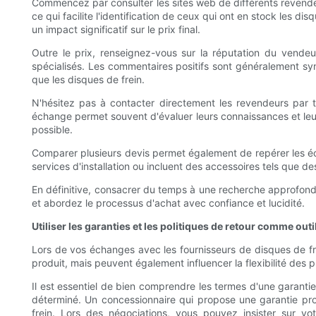
Commencez par consulter les sites web de différents revendeu
ce qui facilite l'identification de ceux qui ont en stock les d
un impact significatif sur le prix final.
Outre le prix, renseignez-vous sur la réputation du vende
spécialisés. Les commentaires positifs sont généralement syn
que les disques de frein.
N'hésitez pas à contacter directement les revendeurs par té
échange permet souvent d'évaluer leurs connaissances et leur f
possible.
Comparer plusieurs devis permet également de repérer les écar
services d'installation ou incluent des accessoires tels que de
En définitive, consacrer du temps à une recherche approfondie 
et abordez le processus d'achat avec confiance et lucidité.
Utiliser les garanties et les politiques de retour comme out
Lors de vos échanges avec les fournisseurs de disques de frei
produit, mais peuvent également influencer la flexibilité des 
Il est essentiel de bien comprendre les termes d'une garant
déterminé. Un concessionnaire qui propose une garantie pro
frein. Lors des négociations, vous pouvez insister sur v