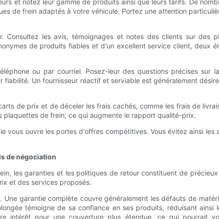
rs et notez leur gamme de produits ainsi que leurs tarifs. De nombr
isques de frein adaptés à votre véhicule. Portez une attention particul
ur. Consultez les avis, témoignages et notes des clients sur de
onymes de produits fiables et d'un excellent service client, deux él
léphone ou par courriel. Posez-leur des questions précises sur la c
iabilité. Un fournisseur réactif et serviable est généralement désir
ts de prix et de déceler les frais cachés, comme les frais de livrai
s plaquettes de frein, ce qui augmente le rapport qualité-prix.
vous ouvre les portes d'offres compétitives. Vous évitez ainsi les a
ils de négociation
n, les garanties et les politiques de retour constituent de précieu
prix et des services proposés.
ie. Une garantie complète couvre généralement les défauts de matér
longée témoigne de sa confiance en ses produits, réduisant ainsi 
otre intérêt pour une couverture plus étendue, ce qui pourrait v