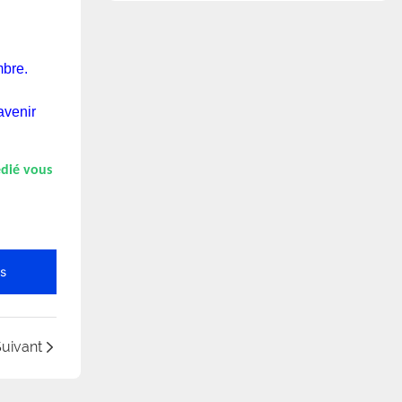
mbre.
avenir
édié vous
ts
uivant