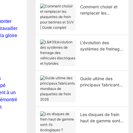
Comment choisir et
remplacer les
plaquettes de frein
monter
pour berlines et SUV |
ravailler
Guide complet
la gloire
L'évolution des
systèmes de freinage
des véhicules
électriques et
hybrides
s
Guide ultime des
principaux fabricants
ipé
mondiaux de
ent à un
plaquettes de frein
démontré
2026
s
Les disques de frein
haut de gamme sont-
ils écologiques ?