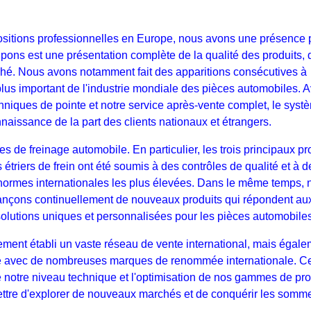
itions professionnelles en Europe, nous avons une présence p
pons est une présentation complète de la qualité des produits, 
ché. Nous avons notamment fait des apparitions consécutives à
lus important de l'industrie mondiale des pièces automobiles. 
chniques de pointe et notre service après-vente complet, le syst
issance de la part des clients nationaux et étrangers.
de freinage automobile. En particulier, les trois principaux pr
s étriers de frein ont été soumis à des contrôles de qualité et à d
x normes internationales les plus élevées. Dans le même temps,
lançons continuellement de nouveaux produits qui répondent au
olutions uniques et personnalisées pour les pièces automobiles
ement établi un vaste réseau de vente international, mais égal
erme avec de nombreuses marques de renommée internationale. C
e notre niveau technique et l'optimisation de nos gammes de pro
ttre d'explorer de nouveaux marchés et de conquérir les somm