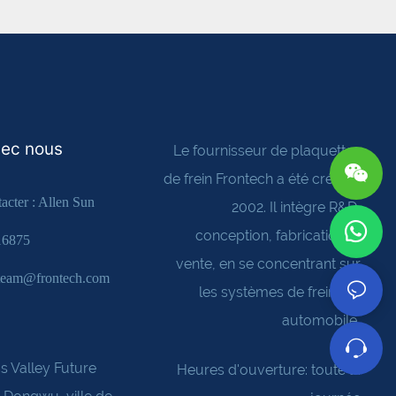
vec nous
Le fournisseur de plaquettes
de frein Frontech a été créé en
acter : Allen Sun
2002. Il intègre R&D,
conception, fabrication et
16875
vente, en se concentrant sur
steam@frontech.com
les systèmes de freinage
automobile
s Valley Future
Heures d'ouverture: toute la