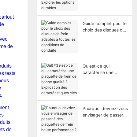
Explorer les options
durables
artout
Guide complet pour le
de
choix des disques de
frein adaptés à toutes
Avec
les conditions de
ème de
conduite
oduits
Qu'est-ce qui
caractérise une
es tests
plaquette de frein de
 nous
bonne qualité ?
x
Explication des
.
caractéristiques clés
ement
Pourquoi devriez-vous
es
envisager de passer à
des plaquettes de
duits,
frein haute
ets de
performance ?