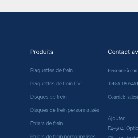
Produits
Contact a
Plaquettes de frein
Personne à cont
Plaquettes de frein CV
Tel:86 180546
Disques de frein
Courriel: sale
Disques de frein personnalisés
Ajouter:
Étriers de frein
F4-504, Optic
Étriers de frein personnalisés