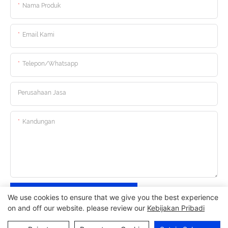
Nama Produk
Email Kami
Telepon/whatsapp
Perusahaan Jasa
Kandungan
Kirim Pertanyaan Sekarang
We use cookies to ensure that we give you the best experience
on and off our website. please review our
Kebijakan Pribadi