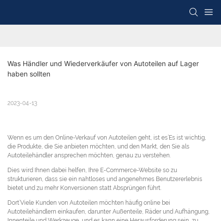
Was Händler und Wiederverkäufer von Autoteilen auf Lager 
haben sollten
2023-04-13
Wenn es um den Online-Verkauf von Autoteilen geht, ist es’Es ist wichtig,
die Produkte, die Sie anbieten möchten, und den Markt, den Sie als
Autoteilehändler ansprechen möchten, genau zu verstehen.
Dies wird Ihnen dabei helfen, Ihre E-Commerce-Website so zu
strukturieren, dass sie ein nahtloses und angenehmes Benutzererlebnis
bietet und zu mehr Konversionen statt Absprüngen führt.
Dort’Viele Kunden von Autoteilen möchten häufig online bei
Autoteilehändlern einkaufen, darunter Außenteile, Räder und Aufhängung,
Innenteile und Werkzeuge, und es kann eine Herausforderung sein, zu