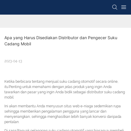
Apa yang Harus Disediakan Distributor dan Pengecer Suku 
Cadang Mobil
2023-04-13
Ketika berbicara tentang menjual suku cadang otomotif secara online,
itu’Penting untuk memahami dengan jelas produk yang ingin Anda
tawarkan dan pasar yang ingin Anda bidik sebagai distributor suku cadang
mobil.
Ini akan membantu Anda menyusun situs web e-niaga sedemikian rupa
sehingga memberikan pengalaman pengguna yang lancar dan
menyenangkan, sehingga menghasilkan lebih banyak konversi daripada
pentalan.
Di sana’Banyak pelanggan suku cadang otomotif yang biasanya membeli