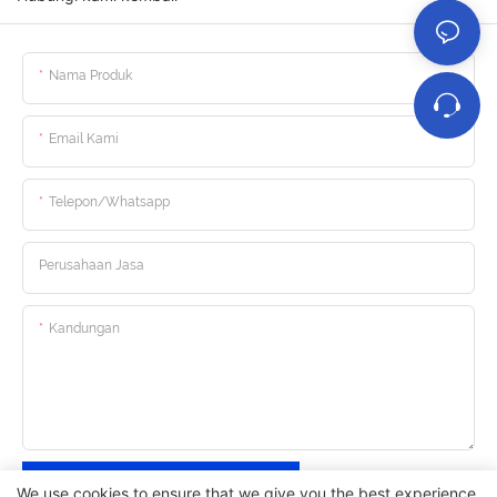
Nama Produk
Email Kami
Telepon/whatsapp
Perusahaan Jasa
Kandungan
Kirim Pertanyaan Sekarang
We use cookies to ensure that we give you the best experience