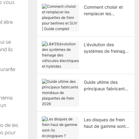
ts vous
Comment choisir et
remplacer les
plaquettes de frein
t être
pour berlines et SUV |
Guide complet
ui se
L'évolution des
nd ils
systèmes de freinage
des véhicules
électriques et
ourante
hybrides
Guide ultime des
principaux fabricants
mondiaux de
-même.
plaquettes de frein
 un
2026
Les disques de frein
ps de les
haut de gamme sont-
mps pour
ils écologiques ?