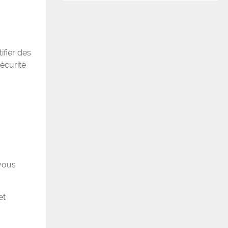
ifier des
sécurité
 vous
et