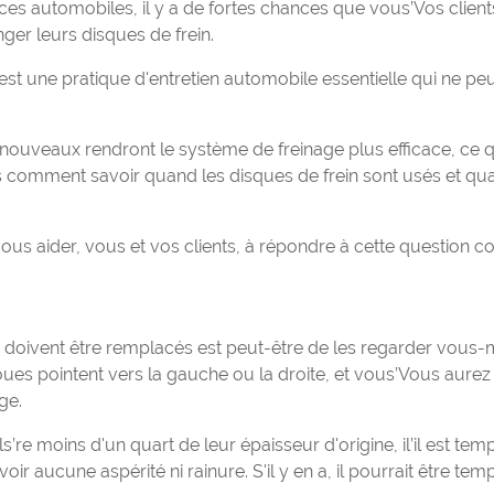
es automobiles, il y a de fortes chances que vous’Vos clien
er leurs disques de frein.
st une pratique d'entretien automobile essentielle qui ne peu
 nouveaux rendront le système de freinage plus efficace, ce q
s comment savoir quand les disques de frein sont usés et qua
us aider, vous et vos clients, à répondre à cette question c
ein doivent être remplacés est peut-être de les regarder vous
oues pointent vers la gauche ou la droite, et vous’Vous aurez
ge.
ls’re moins d'un quart de leur épaisseur d'origine, il’il est tem
voir aucune aspérité ni rainure. S'il y en a, il pourrait être te