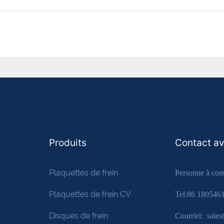
Produits
Contact a
Plaquettes de frein
Personne à cont
Plaquettes de frein CV
Tel:86 180546
Disques de frein
Courriel: sale