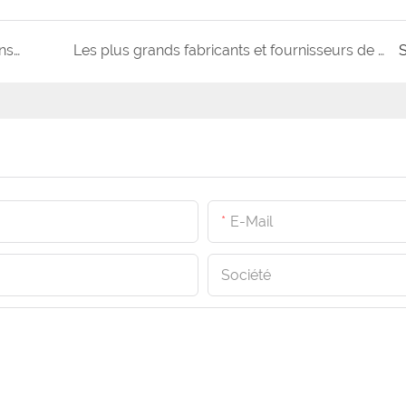
Quel type de plaquettes de frein produit le moins de poussière ?
Les plus grands fabricants et fournisseurs de plaquettes de frein du Royaume-Uni
S
E-Mail
Société