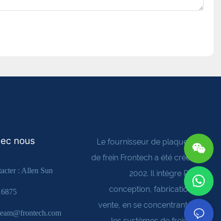
vec nous
Le fournisseur de plaquettes
de frein Frontech a été créé en
acter : Allen Sun
2002. Il intègre R&D,
conception, fabrication et
16875
vente, en se concentrant sur
steam@frontech.com
les systèmes de freinage