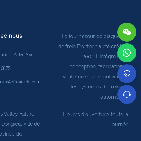
vec nous
Le fournisseur de plaquettes
de frein Frontech a été créé en
acter : Allen Sun
2002. Il intègre R&D,
conception, fabrication et
16875
vente, en se concentrant sur
steam@frontech.com
les systèmes de freinage
automobile
s Valley Future
Heures d'ouverture: toute la
e Dongwu, ville de
journée
ovince du