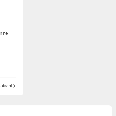
in ne
uivant