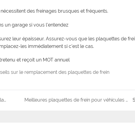
i nécessitent des freinages brusques et fréquents.
ns un garage si vous l'entendez
esurez leur épaisseur. Assurez-vous que les plaquettes de fre
placez-les immédiatement si c'est le cas.
tretenu et reçoit un MOT annuel
seils sur le remplacement des plaquettes de frein
Les plus grands fabricants et fournisseurs de plaquettes de frein du Royaume-Uni
Meilleures plaquettes de frein pour véhicules électriques (véhicules électriques)
S