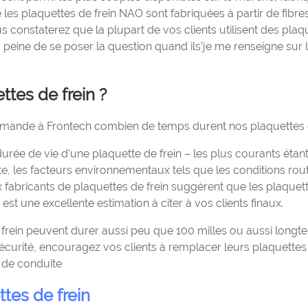
 les plaquettes de frein NAO sont fabriquées à partir de fibre
s constaterez que la plupart de vos clients utilisent des plaq
a peine de se poser la question quand ils’je me renseigne sur 
tes de frein ?
emande à Frontech combien de temps durent nos plaquettes d
rée de vie d'une plaquette de frein – les plus courants étant
ite, les facteurs environnementaux tels que les conditions rout
x fabricants de plaquettes de frein suggèrent que les plaquet
est une excellente estimation à citer à vos clients finaux.
e frein peuvent durer aussi peu que 100 milles ou aussi long
sécurité, encouragez vos clients à remplacer leurs plaquettes
s de conduite
tes de frein