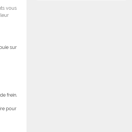
nts vous
leur
puie sur
e frein.
ire pour