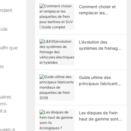
Comment choisir et
andent
remplacer les
plaquettes de frein
pour berlines et SUV |
cule,
Guide complet
L'évolution des
afin que
systèmes de freinage
des véhicules
électriques et
es
hybrides
Guide ultime des
principaux fabricants
mondiaux de
plaquettes de frein
saires
2026
emi-
et à
Les disques de frein
haut de gamme sont-
ils écologiques ?
quées à