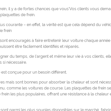
rein, il y a de fortes chances que vous’Vos clients vous dem
plaquettes de frein.
plus courante – en effet, la vérité est que cela dépend du véhi
de frein
t encouragés à faire entretenir leur voiture chaque année 
issent être facilement identifiés et réparés.
gner du temps, de l'argent et même leur vie à vos clients, ell
s si nécessaire.
e est conçue pour un besoin différent.
res mais sont bonnes pour absorber la chaleur et sont néces
tinu, comme les voitures de course. Les plaquettes de frein s
 frein les plus populaires, offrant une résistance à la chaleur 
sont parmi les plus souples disponibles sur le marché, fabri