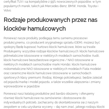
certyfikat TUV i są kompatybilne z 99% nowoczesnych pojazdów, w tym
popularnych marek, takich jak Mercedes-Benz, BMW, Honda, Toyota i
Volvo.
Rodzaje produkowanych przez nas
klocków hamulcowych
Ponieważ nasze produkty podlegają temu samemu procesowi
produkcyjnemu, co producent oryginalnego sprzętu (OEM), możesz być
spokojny’Będę kupować hurtowo klocki hamulcowe, które są trwałe.
Produkujemy wszystkie rodzaje klocków hamulcowych: klocki hamulcowe
półmetaliczne (stosowane w niektórych modelach samochodów Audi),
klocki hamulcowe bezazbestowe organiczne / NAO (stosowane w
niektórych modelach samochodów marki Honda), klocki hamulcowe
niskometaliczne NAO (stosowane w niektórych modelach Fiata modele)
oraz ceramiczne klocki hamulcowe (stosowane w samochodach
sportowych klasy premium). Rodzaj, którego potrzebujesz, będzie zależał
od pojazdu’markę i model pojazdu, a także wszelkie ulepszenia i zmiany
wprowadzone w pojeździe
Ponieważ nasz katalog produktów jest bardzo obszerny i oferujemy
również klocki hamulcowe na zamówienie i dostosowane do
indywidualnych potrzeb, zachęcamy do skontaktowania się z naszym
zespołem w celu uzyskania wyceny – daj nam znać, jakiego rodzaju klocki