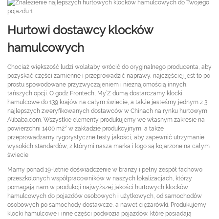
Hurtowi dostawcy klocków
hamulcowych
Chociaż większość ludzi wolałaby wrócić do oryginalnego producenta, aby
pozyskać części zamienne i przeprowadzić naprawy, najczęściej jest to po
prostu spowodowane przyzwyczajeniem i nieznajomością innych,
tańszych opcji. O godz Frontech, My’Z dumą dostarczamy klocki
hamulcowe do 139 krajów na całym świecie, a także jesteśmy jednym z 3
najlepszych zweryfikowanych dostawców w Chinach na rynku hurtowym
Alibaba.com. Wszystkie elementy produkujemy we własnym zakresie na
powierzchni 1400 m2² w zakładzie produkcyjnym, a także
przeprowadzamy rygorystyczne testy jakości, aby zapewnić utrzymanie
wysokich standardów, z którymi nasza marka i logo są kojarzone na całym
świecie
Mamy ponad 19-letnie doświadczenie w branży i pełny zespół fachowo
przeszkolonych współpracowników w naszych lokalizacjach, którzy
pomagają nam w produkcji najwyższej jakości hurtowych klocków
hamulcowych do pojazdów osobowych i użytkowych, od samochodów
osobowych po samochody dostawcze, a nawet ciężarówki. Produkujemy
klocki hamulcowe i inne części podwozia pojazdów, które posiadają