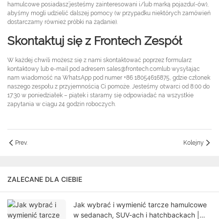
hamulcowe posiadasz’jesteśmy zainteresowani i/lub marką pojazdu(-ów),
abyśmy mogli udzielić dalszej pomocy (w przypadku niektórych zamówień
dostarczamy również próbki na żądanie).
Skontaktuj się z Frontech Zespół
W każdej chwili możesz się z nami skontaktować poprzez formularz
kontaktowy lub e-mail pod adresem sales@frontech.comlub wysyłając
nam wiadomość na WhatsApp pod numer +86 18054616875, gdzie członek
naszego zespołu z przyjemnością Ci pomoże. Jesteśmy otwarci od 8:00 do
17:30 w poniedziałek – piątek i staramy się odpowiadać na wszystkie
zapytania w ciągu 24 godzin roboczych.
Prev.
Kolejny
ZALECANE DLA CIEBIE
Jak wybrać i wymienić tarcze hamulcowe
w sedanach, SUV-ach i hatchbackach |