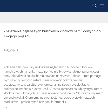
Znalezienie najlepszych hurtowych klocków hamulcowych do 
Twojego pojazdu
2023-04-13
Robienie zakupów i wyszukiwanie najlepszych hurtowych klocków
hamulcowych na rynku może pomóc nie tylko w znalezieniu najlepszej
ceny, ale także klocków hamulcowych najwyższej jakości, które pomogą
wydłużyć żywotność układu hamulcowego oraz zapewnią
bezpieczniejszą, bardziej ekonomiczną i paliwową eksploatację. -
efektywne wrażenia z jazdy. Jeśli ty’jesteś sprzedawcą lub dystrybutorem
klocków hamulcowych i szukasz nowego producenta/dostawcy, my’mam
cię pod opieką! (Oferujemy nawet niestandardowe projekty naszych
produktów – proszę pytać o więcej informacji.)