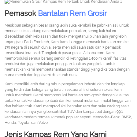
Pemasok
Bantalan Rem Grosir
Meskipun sebagian besar orang lebih suka kembali ke pabrikan asli untuk
mencari suku cadang dan melakukan perbaikan, sering kali hal ini
disebabkan oleh kebiasaan dan tidak mengetahui pilihan lain yang lebih
terjangkau. Pada Frontech, Kami’kami bangga memasok bantalan rem ke
139 negara di seluruh dunia, serta menjadi salah satu dari 3 pemasok
terverifikasi teratas di Tiongkok di pasar grosir, Alibaba.com. Kami
memproduksi semua barang sendiri di ketinggian 1.400 m kami² fasilitas
produksi dan juga melakukan pengujian kualitas yang ketat untuk
memastikan kami mempertahankan standar tinggi yang dikaitkan dengan
nama merek dan logo kami di seluruh dunia
Kami memiliki lebih dari 19 tahun pengalaman industri dan tim lengkap
yang terdiri dari kolega yang terlatih secara ahli di seluruh lokasi kami
untuk membantu kami memproduksi bantalan rem grosir dengan kualitas
terbaik untuk kendaraan pribadi dan komersial mulai dari mobil hingga van
dan bahkan truk. Kami memproduksi bantalan rem dan suku cadang sasis
kendaraan lainnya yang bersertifikat TUV dan kompatibel dengan 99%
kendaraan modern termasuk merek populer seperti Mercedes-Benz, BMW,
Honda, Toyota, dan Volvo.
Jenis Kampas Rem Yang Kami