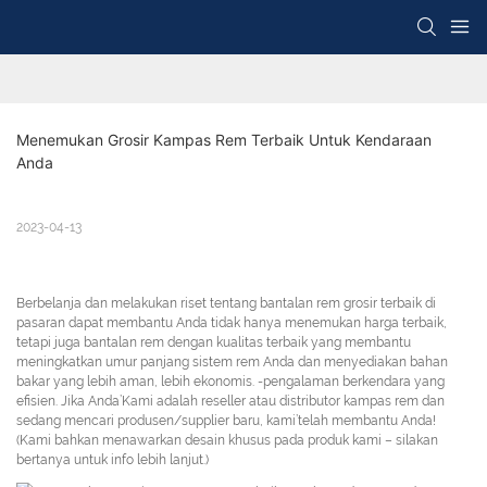
Menemukan Grosir Kampas Rem Terbaik Untuk Kendaraan 
Anda
2023-04-13
Berbelanja dan melakukan riset tentang bantalan rem grosir terbaik di
pasaran dapat membantu Anda tidak hanya menemukan harga terbaik,
tetapi juga bantalan rem dengan kualitas terbaik yang membantu
meningkatkan umur panjang sistem rem Anda dan menyediakan bahan
bakar yang lebih aman, lebih ekonomis. -pengalaman berkendara yang
efisien. Jika Anda’Kami adalah reseller atau distributor kampas rem dan
sedang mencari produsen/supplier baru, kami’telah membantu Anda!
(Kami bahkan menawarkan desain khusus pada produk kami – silakan
bertanya untuk info lebih lanjut.)