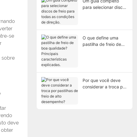
Um guia completo
para selecionar discos
de freio para todas as
condições de direção.
ornando
verter
tre-se
O que define uma
r
pastilha de freio de
boa qualidade?
Principais
s sobre
características
explicadas.
Por que você deve
considerar a troca por
e
pastilhas de freio de
alto desempenho?
tar
lvendo
uto deve
 obter