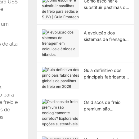
Como escolher e
para US$
substituir pastilhas de
de
freio para sedãs e
SUVs | Guia Frontech
o um
A evolução dos
sistemas de frenagem
 de alta
em veículos elétricos e
híbridos
Guia definitivo dos
principais fabricantes
globais de pastilhas
s
de freio em 2026
o para
 freio e
Os discos de freio
premium são
s de
ecologicamente
es
corretos? Explorando
opções sustentáveis.