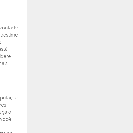
 vontade
ubestime
e
está
idere
mais
.
eputação
res
aça o
 você