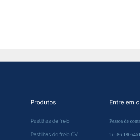
Produtos
Entre em 
Pastilhas de freio
Pessoa de cont
Pastilhas de freio CV
Tel:86 180546