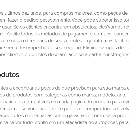
os últimos dez anos, para compras maiores, como peças de
em fazer o pedido pessoalmente. Você pode superar isso t
de usar. Se os clientes encontrarem obstáculos, eles’vamos re
caro. Aceite todos os métodos de pagamento comuns, concen
sar e ouça o feedback de seus clientes – quanto mais fácil fo
or será o desempenho do seu negócio. Elimine campos de
os clientes o que eles desejam: acesso a partes e instruçõe
rodutos
ientes a encontrar as peças de que precisam para sua marca 
ltros de produtos com categorias como marca, modelo, ano,
 os veículos compatíveis em cada página do produto para evi
 precisam – se você não’t, você pode ver compradores devo
ações úteis e detalhadas sobre garantias e como cada prod
ecisa saber tudo: confie em um atacadista de autopeças para