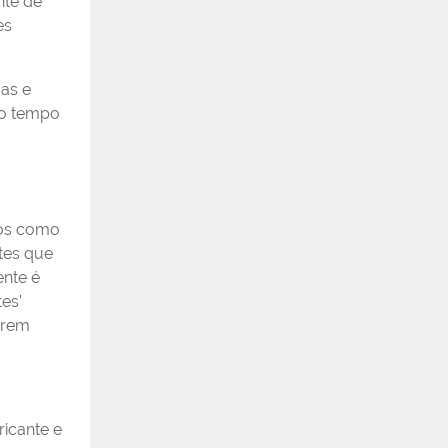
nte de
es
as e
 o tempo
tos como
tes que
ente é
es’
erem
icante e