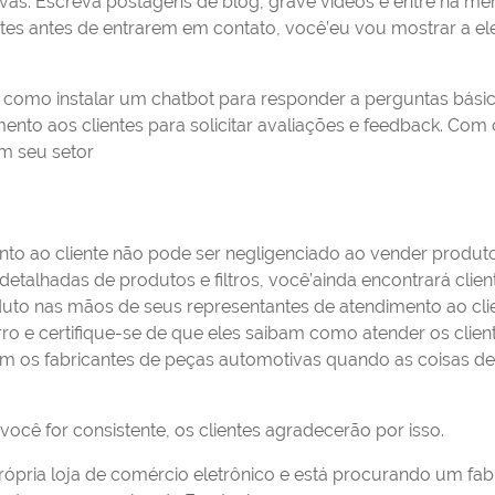
vas. Escreva postagens de blog, grave vídeos e entre na me
ntes antes de entrarem em contato, você’eu vou mostrar a el
 como instalar um chatbot para responder a perguntas básic
ento aos clientes para solicitar avaliações e feedback. Com
em seu setor
o ao cliente não pode ser negligenciado ao vender produ
talhadas de produtos e filtros, você’ainda encontrará clien
oduto nas mãos de seus representantes de atendimento ao cli
o e certifique-se de que eles saibam como atender os client
om os fabricantes de peças automotivas quando as coisas d
ocê for consistente, os clientes agradecerão por isso.
pria loja de comércio eletrônico e está procurando um fabr