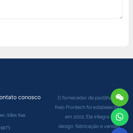
contato conosco
O fornecedor de pastilhas de
freio Frontech foi estabelecido
ato: Allen Sun
em 2002. Ele integra R&D,
design, fabricação e vendas,
16875