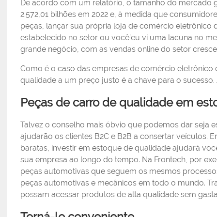
De acordo com um relatório, o tamanho do mercado g
2.572,01 bilhões em 2022 e, à medida que consumidor
peças, lançar sua própria loja de comércio eletrônico 
estabelecido no setor ou você’eu vi uma lacuna no m
grande negócio, com as vendas online do setor cresc
Como é o caso das empresas de comércio eletrônico em
qualidade a um preço justo é a chave para o sucesso.
Peças de carro de qualidade em es
Talvez o conselho mais óbvio que podemos dar seja e
ajudarão os clientes B2C e B2B a consertar veículos. 
baratas, investir em estoque de qualidade ajudará vo
sua empresa ao longo do tempo. Na Frontech, por exem
peças automotivas que seguem os mesmos processos 
peças automotivas e mecânicos em todo o mundo. Trab
possam acessar produtos de alta qualidade sem gast
Torná-lo conveniente