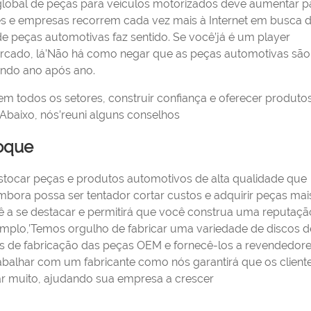
lobal de peças para veículos motorizados deve aumentar 
es e empresas recorrem cada vez mais à Internet em busca 
de peças automotivas faz sentido. Se você’já é um player
ercado, lá’Não há como negar que as peças automotivas sã
endo ano após ano.
 todos os setores, construir confiança e oferecer produtos
 Abaixo, nós’reuni alguns conselhos
toque
stocar peças e produtos automotivos de alta qualidade que
Embora possa ser tentador cortar custos e adquirir peças mai
cê a se destacar e permitirá que você construa uma reputaçã
plo,’Temos orgulho de fabricar uma variedade de discos de
de fabricação das peças OEM e fornecê-los a revendedore
alhar com um fabricante como nós garantirá que os client
ar muito, ajudando sua empresa a crescer