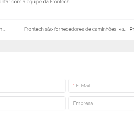
ontar com a equipe da Frontech
Apresentando a linha de pastilhas de freio premium e acessórios da Frontech
Frontech são fornecedores de caminhões, van e pastilhas de freio para carros
P
E-Mail
Empresa