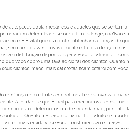
o de autopeças atraia mecânicos e aqueles que se sentem à
aprimorar um determinado setor ou ir mais longe, não’Não s
idamente. É’É vital que os clientes obtenham as peças de qu
nal, seu carro ou van provavelmente está fora de ação e os 
essa e distribuição disponíveis para você localmente e cons
o que você cobre uma taxa adicional dos clientes. Quanto 
us clientes’ mãos, mais satisfeitas ficam’estarei com você
a
do confiança com clientes em potencial e desenvolva uma r
ficiente. A verdade é que’É fácil para mecânicos e consumido
r com produtos defeituosos ou de segunda mão, portanto, f
de conteúdo. Quanto mais aconselhamento gratuito e suporte
mprarem, mais rápido você’Você construirá sua reputação e