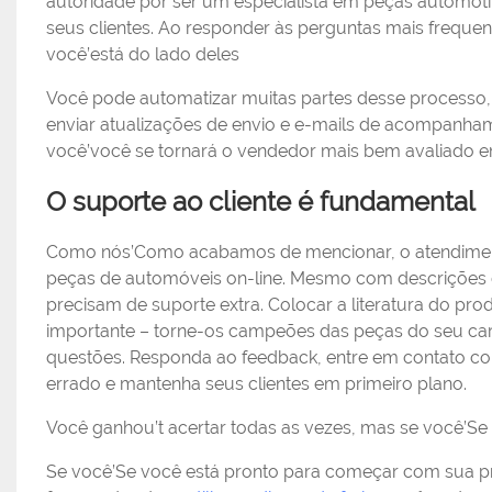
autoridade por ser um especialista em peças automoti
seus clientes. Ao responder às perguntas mais freque
você’está do lado deles
Você pode automatizar muitas partes desse processo,
enviar atualizações de envio e e-mails de acompanham
você’você se tornará o vendedor mais bem avaliado 
O suporte ao cliente é fundamental
Como nós’Como acabamos de mencionar, o atendiment
peças de automóveis on-line. Mesmo com descrições de
precisam de suporte extra. Colocar a literatura do pr
importante – torne-os campeões das peças do seu carr
questões. Responda ao feedback, entre em contato c
errado e mantenha seus clientes em primeiro plano.
Você ganhou’t acertar todas as vezes, mas se você’Se v
Se você’Se você está pronto para começar com sua pró