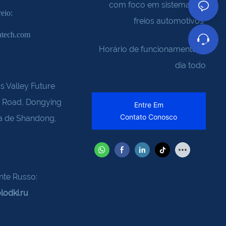
com foco em sistemas de
reio:
freios automotivos
ntech.com
Horário de funcionamento: o
dia todo
s Valley Future
u Road, Dongying
Entre Em
Contato Conosco
ia de Shandong,
nte Russo:
lodki.ru