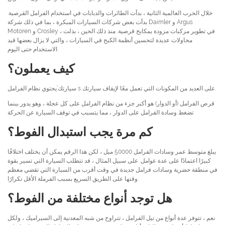
خلال الحرب العالمية الثانية ، بدأت الطائرات والدبابات في استخدام الفرامل القرصية.
بدأت بعض شركات السيارات المبكرة ، بما في ذلك شركة Daimler و Argus
Motoren و Crosley ، في تطوير مركبات مزودة بمكابح قرصية. منذ ذلك الحين ، بذلت
محاولات عديدة لتحسين أنظمة الكبح في السيارات ، والتي لا يزال بعضها قيد
الاستخدام حتى اليوم.
كيف يعملون؟
سيارتك’يحتوي نظام الفرامل s على العديد من المكونات التي تعمل معًا لإيقاف سيارتك.
قرص الفرامل (أو الدوار) هو أكبر جزء من نظام الفرامل على كل عجلة ، وهو يدور بينما
تضغط وسادة الفرامل على الدوار ، مما يتسبب في توقف السيارة عن الحركة.
كم مرة يجب استبدال الفوط؟
يبلغ متوسط ​​عمر وسادات الفرامل 50000 ميل ، لكن هذا الرقم يمكن أن يختلف اختلافًا
كبيرًا اعتمادًا على عدة عوامل. على سبيل المثال ، قد تتطلب السيارة التي تسير بقوة
في منطقة حضرية وسادات فرامل جديدة في وقت أقرب من السيارة التي تقضي معظم
وقتها على الطريق السريع بسبب الفرملة الأقل تكرارًا.
هل توجد أنواع مختلفة من الفوط؟
نعم ، تتوفر عدة أنواع من تيل الفرامل ، تتراوح من شبه المعدنية إلى السيراميك ، ولكل