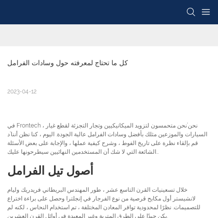
كل ما تحتاج لمعرفته حول وسادات الفرامل
2023-04-12
في Frontech ، نحن’نحن متحمسون لتزويد الميكانيكيين وتجار التجزئة لقطع غيار
السيارات والموزعين مثلك بأفضل وسادات الفرامل عالية الجودة. اليوم ، كنا نظن أننا’د
قم بإلقاء نظرة على تاريخ الفوط ، وشرح كيفية عملها ، والإجابة على بعض الأسئلة
الشائعة التي لا شك أن المستخدمين النهائيين سيطرحونها عليك…
أصول تيل الفرامل
خلال تسعينيات القرن التاسع عشر ، طور المهندس البريطاني فريدريك وليام
لانشيستر أول مكابح قرصية من نوع الفرجار في إنجلترا وحصل على براءة اختراع
للتصميمات. نظرًا لمحدودية توافر المعادن المختلفة ، تم استخدام النحاس ، لكنه لم
يكن جيدًا على الطرق المتربة وغير المعبدة في أوائل القرن العشرين.