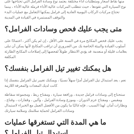
منها نقاط أسعار ومتطلبات أداء مختلفة. يعتمد نوع وسادة الفرامل التي تحتاجها على
نوع السيارة التي تقودها ، حيث تتطلب المركبات عالية الأداء فرملة عالية الأداء ، بينما
تحتاج مركبات الركاب اليومية العادية إلى فرامل يمكنها التعامل مع عمليات البدء
والتوقف المستمرة في القيادة في المدينة.
متى يجب عليك فحص وسادات الفرامل؟
يجب عليك فحص المكابح مرة في السنة على الأقل ، إن لم يكن أكثر ، اعتمادًا على
أسلوب القيادة والبيئة الخاصة بك. من الضروري أن تراقب المكابح لأنها يمكن أن تبلى
بعلامات قليلة أو منعدمة. قد يؤدي الانتظار طويلاً لفحصها إلى إصلاحات المكابح الطارئة
المكلفة.
هل يمكنك تغيير تيل الفرامل بنفسك؟
نعم ، يعد استبدال تيل الفرامل أمرًا سهلاً نسبيًا ، ويمكنك تغيير تيل الفرامل بنفسك إذا
كانت لديك المعدات والمعرفة اللازمة.
ستحتاج إلى وسادات فرامل جديدة ، ورافعة سيارة ، ومفتاح ربط ، ومجموعة سقاطة
ومقبس ، ومفتاح عزم الدوران ، وموزع وسادة الفرامل ، وألين ، وقفازات ، وقناع ،
ونظارات أمان. لهذا السبب ، فإنه’غالبًا ما يكون من الأفضل العمل مع الخبراء لاستبدال
وسادات الفرامل لحماية سلامتك وسلامة سيارتك.
ما هي المدة التي تستغرقها عمليات
استبدال تيل الفرامل؟