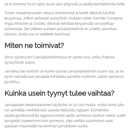
se ei toiminut hyvin 1900-luvun alun pölyisillä ja päällystämättömillä teillä.
Toisen maailmansodan aikana lentokoneet ja tankit alkoivat käyttää
levyjarruja. Jotkut varhaiset autoyhtiöt, mukaan lukien Daimler Company,
Argus Motoren ja Crosley, alkoivat kehittää levyjarruilla varustettuja
ajoneuvoja. Sen jälkeen autojen jarrujärjestelmiä on yritetty parantaa
lukuisia, joista osa on edelleen käytössä.
Miten ne toimivat?
Sinun ajoneuvosi’s jarrujärjestelmässä on useita osia, jotka yhdessä
pysäyttävät autosi.
Jarrulevy (tai roottori) on kunkin pyörän jarrujärjestelmän suurin osa, ja se
pyörii samalla kun jarrupala kohdistaa painetta roottoriin, jolloin ajoneuvo
pysähtyy.
Kuinka usein tyynyt tulee vaihtaa?
Jarrupalojen keskimääräinen käyttöikä on 50 000 mailia, mutta tämä luku
voi vaihdella merkittävästi useista tekijöistä riippuen. Esimerkiksi
pääkaupunkiseudulla aggressiivisesti ajettu ajoneuvo saattaa vaatia uudet
jarrupalat nopeammin kuin ajoneuvo, joka viettää suurimman osan
ajastaan ​​maantiellä harvemman jarrutuksen vuoksi.