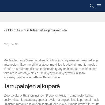
Kaikki mitä sinun tulee tietää jarrupaloista
2023-04-12
Me Frontechissa’Olemme jälleen intohimoisia tarjoamaan mekaniikka- ja
autonosien jälleenmyyjille ja jälleenmyyjillesi laadukkaimmat jarrupalat.
Tänään ajattelimme’d katso taaksepäin tyynyjen historiaan, selitä niiden
toiminta ja vastaa joihinkin usein kysyttyihin kysymyksiin, joita
loppukäyttäjät epäilemättä esittävät sinulle…
Jarrupalojen alkuperä
1890-luvulla brittiläinen insinööri Frederick William Lanchester kehitti
ensimmäiset jarrusatulatyyppiset levyjarrut Englannissa ja patentoi mallit.
Erilaisten metallien rajallisen saatavuuden vuoksi kuparia käytettiin, mutta