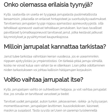
Onko olemassa erilaisia ​​tyynyjä?
Kyllä, saatavilla on useita eri tyyppejä jarrupalasta puolimetallisista
keraamisiin, jokaisella on erilaiset hintapisteet ja suorituskykyvaatimukset.
Tarvitsemasi jarrupalan tyyppi riippuu ajamastasi ajoneuvotyypistä, sillä
tehokkaat ajoneuvot vaativat tehokkaan jarrutuksen, kun taas tavalliset
päivittäiset työmatkaajoneuvot tarvitsevat jarrut, jotka kestävät jatkuvat
käynnistykset ja pysähtymiset kaupunkiajossa.
Milloin jarrupalat kannattaa tarkistaa?
Jarrut tulee tarkistaa vähintään kerran vuodessa, jos ei useamminkin,
riippuen ajotyylistäsi ja ympäristöstäsi. On tärkeää pitää jarruja silmällä,
koska ne voivat kulua vain vähän tai ei ollenkaan. Liian pitkä odottaminen
niiden tarkastukseen voi johtaa kalliisiin hätäjarrujen korjauksiin.
Voitko vaihtaa jarrupalat itse?
Kyllä, jarrupalojen vaihto on suhteellisen helppoa, ja voit vaihtaa jarrupalat
itse, jos sinulla on tarvittavat varusteet ja tiedot.
Tarvitset uudet jarrupalat, auton tunkin, jakoavaimen, räikkä- ja hylsysarjan,
momenttiavaimen, jarrupalojen levittimen, kuusiokolokiven, käsineet,
maskin ja suojalasit. Tästä syystä se’Usein on parempi työskennellä