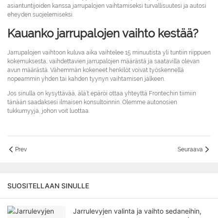
asiantuntijoiden kanssa jarrupalojen vaihtamiseksi turvallisuutesi ja autosi
eheyden suojelemiseksi.
Kauanko jarrupalojen vaihto kestää?
Jarrupalojen vaihtoon kuluva aika vaihtelee 15 minuutista yli tuntiin riippuen
kokemuksesta, vaihdettavien jarrupalojen määrästä ja saatavilla olevan
avun määrästä. Vähemmän kokeneet henkilöt voivat työskennellä
nopeammin yhden tai kahden tyynyn vaihtamisen jälkeen.
Jos sinulla on kysyttävää, älä’t epäröi ottaa yhteyttä Frontechin tiimiin
tänään saadaksesi ilmaisen konsultoinnin. Olemme autonosien
tukkumyyjä, johon voit luottaa.
Prev
Seuraava
SUOSITELLAAN SINULLE
Jarrulevyjen valinta ja vaihto sedaneihin,