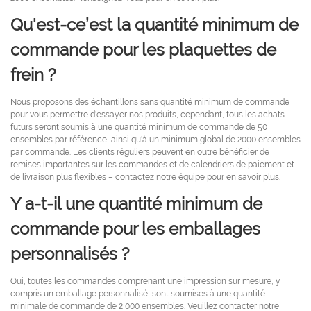
Qu'est-ce’est la quantité minimum de
commande pour les plaquettes de
frein ?
Nous proposons des échantillons sans quantité minimum de commande
pour vous permettre d'essayer nos produits, cependant, tous les achats
futurs seront soumis à une quantité minimum de commande de 50
ensembles par référence, ainsi qu'à un minimum global de 2000 ensembles
par commande. Les clients réguliers peuvent en outre bénéficier de
remises importantes sur les commandes et de calendriers de paiement et
de livraison plus flexibles – contactez notre équipe pour en savoir plus.
Y a-t-il une quantité minimum de
commande pour les emballages
personnalisés ?
Oui, toutes les commandes comprenant une impression sur mesure, y
compris un emballage personnalisé, sont soumises à une quantité
minimale de commande de 2 000 ensembles. Veuillez contacter notre