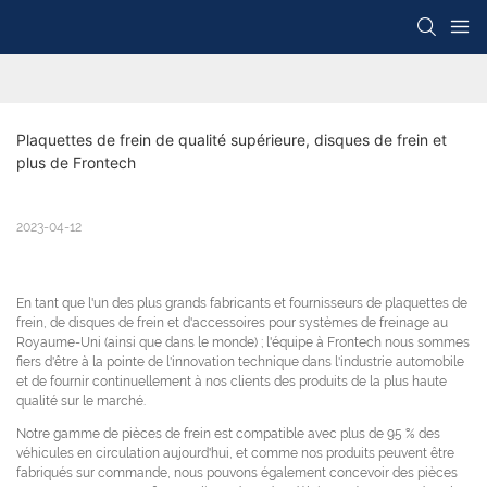
Plaquettes de frein de qualité supérieure, disques de frein et 
plus de Frontech
2023-04-12
En tant que l'un des plus grands fabricants et fournisseurs de plaquettes de
frein, de disques de frein et d'accessoires pour systèmes de freinage au
Royaume-Uni (ainsi que dans le monde) ; l'équipe à Frontech nous sommes
fiers d'être à la pointe de l'innovation technique dans l'industrie automobile
et de fournir continuellement à nos clients des produits de la plus haute
qualité sur le marché.
Notre gamme de pièces de frein est compatible avec plus de 95 % des
véhicules en circulation aujourd'hui, et comme nos produits peuvent être
fabriqués sur commande, nous pouvons également concevoir des pièces