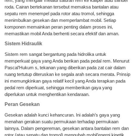
rem, yang mengalir melalui saluran rem ke kaliper atau silinder
roda. Cairan bertekanan tersebut memaksa bantalan atau
sepatu rem menempel pada rotor atau tromol, sehingga
menimbulkan gesekan dan memperlambat mobil. Setiap
komponen memainkan peran penting dalam proses ini,
memastikan mobil Anda berhenti secara efektif dan aman.
Sistem Hidraulik
Sistem rem sangat bergantung pada hidrolika untuk
memperkuat gaya yang Anda berikan pada pedal rem. Menurut
Pascal’Hukum s, tekanan yang diberikan pada zat cair dalam
ruang tertutup diteruskan ke segala arah secara merata. Prinsip
ini memungkinkan gaya relatif kecil yang Anda terapkan pada
pedal rem diperkuat, sehingga memberikan gaya yang
diperlukan untuk menghentikan kendaraan.
Peran Gesekan
Gesekan adalah kunci kehancuran. Ini adalah’s gaya yang
menahan gerakan suatu permukaan terhadap permukaan
lainnya. Dalam pengereman, gesekan antara bantalan rem dan
rotor (atau sepatu dan tromol) mengubah mobil’energi kinetik