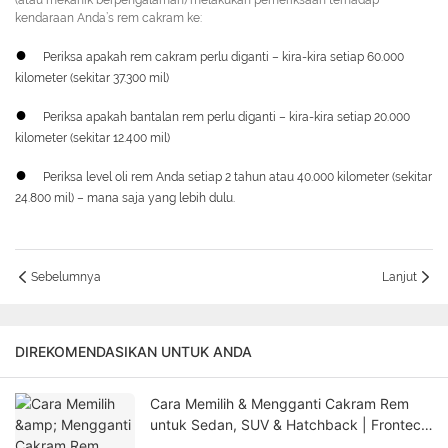
(atau mekanik berpengalaman) melakukan pemeriksaan terhadap
kendaraan Anda’s rem cakram ke:
●
Periksa apakah rem cakram perlu diganti – kira-kira setiap 60.000
kilometer (sekitar 37.300 mil)
●
Periksa apakah bantalan rem perlu diganti – kira-kira setiap 20.000
kilometer (sekitar 12.400 mil)
●
Periksa level oli rem Anda setiap 2 tahun atau 40.000 kilometer (sekitar
24.800 mil) – mana saja yang lebih dulu.
Sebelumnya
Lanjut
DIREKOMENDASIKAN UNTUK ANDA
Cara Memilih & Mengganti Cakram Rem
untuk Sedan, SUV & Hatchback | Frontech
Panduan