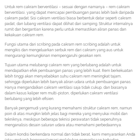
Untuk rem cakram berventilasi – sesuai dengan namanya – rem cakram
berventilasi, yang dapat mencapai pembuangan panas lebih baik daripada
cakram padat. Sisi cakram ventilasi biasa berbentuk datar seperti cakram
padat, dan lubang ventilasi dapat dilihat dari samping. Struktur internalnya
rumit dan bergantian karena perlu untuk memastikan aliran panas dan
kekakuan cakram rem.
Fungsi utama dari scribing pada cakram rem scribing adalah untuk
mengikis dan mengeluarkan serbuk rem dari cakram yang aus untuk
mengurangi kemungkinan mempengaruhi gesekan rem.
Tujuan utama melubangi cakram rem yang berlubang adalah untuk
mendapatkan efek pembuangan panas yang lebih kuat. Rem berkekuatan
lebih tinggi akan menyebabkan suhu cakram rem meningkat tajam,
sehingga diperlukan lebih banyak aliran udara untuk pembuangan panas.
Hanya mengandalkan cakram ventilasi saja tidak cukup, dan biasanya
dalam kasus kaliper rem multi-piston, diperlukan cakram ventilasi
berlubang yang lebih efisien.
Banyak pengemudi yang kurang memahami struktur cakram rem, namun
poin di atas mungkin lebih jelas bagi mereka yang menyukai mobil dan
tekniknya, meskipun beberapa teknisi perawatan tidak sepenuhnya
menganalisis desain saluran udara atau memahami perbedaannya.
Dalam kondisi berkendara normal dan tidak berat, kami menyarankan Anda