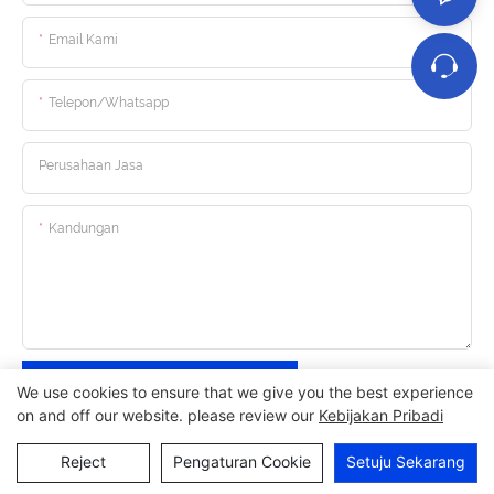
Email Kami
Telepon/whatsapp
Perusahaan Jasa
Kandungan
Kirim Pertanyaan Sekarang
We use cookies to ensure that we give you the best experience
on and off our website. please review our
Kebijakan Pribadi
Reject
Pengaturan Cookie
Setuju Sekarang