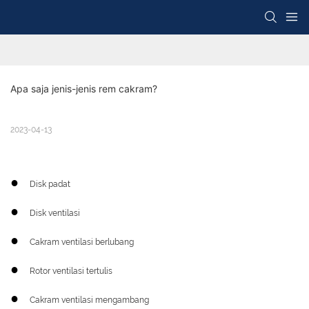
Apa saja jenis-jenis rem cakram?
2023-04-13
●
Disk padat
●
Disk ventilasi
●
Cakram ventilasi berlubang
●
Rotor ventilasi tertulis
●
Cakram ventilasi mengambang