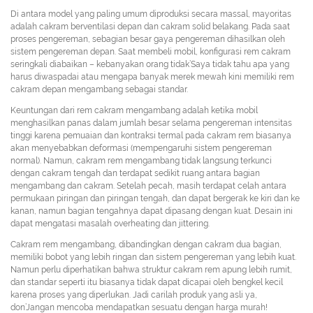
Di antara model yang paling umum diproduksi secara massal, mayoritas
adalah cakram berventilasi depan dan cakram solid belakang. Pada saat
proses pengereman, sebagian besar gaya pengereman dihasilkan oleh
sistem pengereman depan. Saat membeli mobil, konfigurasi rem cakram
seringkali diabaikan – kebanyakan orang tidak’Saya tidak tahu apa yang
harus diwaspadai atau mengapa banyak merek mewah kini memiliki rem
cakram depan mengambang sebagai standar.
Keuntungan dari rem cakram mengambang adalah ketika mobil
menghasilkan panas dalam jumlah besar selama pengereman intensitas
tinggi karena pemuaian dan kontraksi termal pada cakram rem biasanya
akan menyebabkan deformasi (mempengaruhi sistem pengereman
normal). Namun, cakram rem mengambang tidak langsung terkunci
dengan cakram tengah dan terdapat sedikit ruang antara bagian
mengambang dan cakram. Setelah pecah, masih terdapat celah antara
permukaan piringan dan piringan tengah, dan dapat bergerak ke kiri dan ke
kanan, namun bagian tengahnya dapat dipasang dengan kuat. Desain ini
dapat mengatasi masalah overheating dan jittering.
Cakram rem mengambang, dibandingkan dengan cakram dua bagian,
memiliki bobot yang lebih ringan dan sistem pengereman yang lebih kuat.
Namun perlu diperhatikan bahwa struktur cakram rem apung lebih rumit,
dan standar seperti itu biasanya tidak dapat dicapai oleh bengkel kecil
karena proses yang diperlukan. Jadi carilah produk yang asli ya,
don’Jangan mencoba mendapatkan sesuatu dengan harga murah!